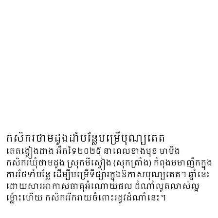
កសិករថាមដូងដាំបន្លែបម្រើបុណ្យតេត
តេតង្វៀងដាង អឹកទៃ២០២៥ នាពេលខាងមុខ មាមីង
កសិករឃុំថាមដូង ស្រុកមីស្វៀង (សុកត្រាំង) កំពុងមមាញឹកក្នុង
ការថែទាំបន្លែ ដើម្បីបម្រើទីផ្សារក្នុងឱកាសបុណ្យតេត។ ឆ្នាំនេះ
ដោយសារអាកាសធាតុអំណោយផល ដំណាំលូតលាស់ល្អ
ម៉្លោះហើយ កសិកររីករាយចំពោះរដូវដំណាំនេះ។