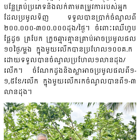
បន្លែ​គ្រប់​ប្រ​ភេទ​និង​លក់​តាម​តម្រូវ​ការ​របស់​អ្នក​
ដែល​ប្រ​មូល​ទិញ​ ទទួល​បាន​ប្រាក់​ចំ​ណូល​ពី​
២០០
.
០០០​-​៣០០
.
០០០​ដុង
/
ថ្ងៃ​។ ​ចំ​ពោះ​ឈើ​ហូប​
ផ្លែ​ដូច ​ត្រ​បែក​ ក្រូច​ឆ្មារ​គ្មាន​គ្រាប់​អាច​ប្រ​មូល​ផល​
១០​ថ្ងៃ
​/​
ម្តង ​ក្នុង​មួយ​លើក​បាន​ប្រ​ហែល​១០០​គ
.
ក ​
ដោយ​ទទួល​បាន​ចំ​ណូល​ប្រ​ហែល​១លាន​ដុង
/
លើក។​ ចំ​ណែក​ដូង​និង​ស្លា​អាច​ប្រ​មូល​ផល​ពី១​-​
១
,
៥ខែ
/
លើក ​ក្នុង​មួយ​លើក​រកចំ​ណូល​បាន​ពី​១​-​៣​
លាន​ដុង។