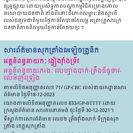
ផ្សព្វផ្សាយ ដោយប្រសិទ្ធភាពបណ្តាកម្មវិធីគម្រោងគោល
នយោបាយជនជាតិ តាំងពីនោះជីវភាពសម្ភារៈនិងស្មារតី
របស់ជនរួមជាតិមួយថ្ងៃកាន់តែបានកែលម្អ អត្រាគ្រួសារក្រ
ជនជាតិភាគតិចមួយថ្ងៃកាន់តែថយចុះ។
សារព័ត៌មានសុកត្រាំងអេឡិចត្រូនិក
អគ្គនិពន្ធនាយកៈ ង្វៀងវ៉ាំងទ្រីវ
អគ្គនិពន្ធនាយករងៈ លេហ្វាងបាក់-ត្រឹងធីធូថាវ-
លេមិញទ្រឿង
តាមលិខិតអនុញ្ញាតលេខ 71/ GP-CBC របស់នាយកដ្ឋានសារ
ព័ត៌មាន ថ្ងៃទី18-12-2023
យោងតាមលិខិតអនុញ្ញាតលេខ 833/GP-BTTTT ដោយ
ក្រសួងព័ត៌មាន សារគមនាគមន៍ ចុះថ្ងៃទី 30-12-2021។
ទីស្នាក់ការសារព័ត៌មាន លេខ២ ត្រឹងវ៉ាំងសាក់ ទីក្រុងសុក
ត្រាំង ខេត្តសុកត្រាំង