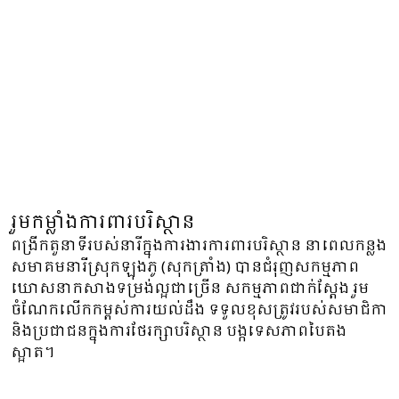
រួមកម្លាំងការពារបរិស្ថាន
ពង្រីកតួនាទីរបស់នារីក្នុងការងារការពារបរិស្ថាន នាពេលកន្លង
សមាគមនារីស្រុកឡុងភូ (សុកត្រាំង) បានជំរុញសកម្មភាព
ឃោសនាកសាងទម្រង់ល្អជាច្រើន សកម្មភាពជាក់ស្តែង រួម
ចំណែកលើកកម្ពស់ការយល់ដឹង ទទួលខុសត្រូវរបស់សមាជិកា
និងប្រជាជនក្នុងការថែរក្សាបរិស្ថាន បង្កទេសភាពបៃតង
ស្អាត។