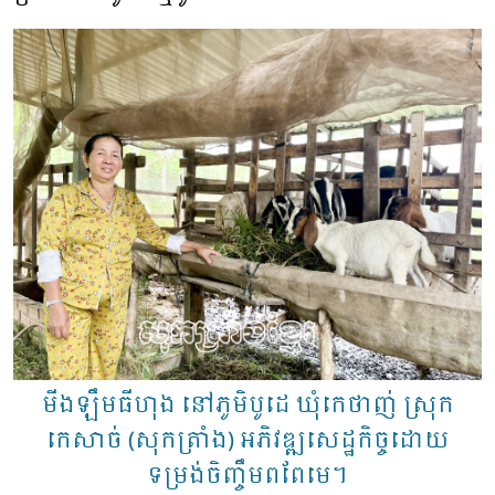
មីងឡឹមធីហុង នៅភូមិបូដេ ឃុំកេថាញ់ ស្រុក
កេសាច់ (សុកត្រាំង) អភិវឌ្ឍសេដ្ឋកិច្ចដោយ
ទម្រង់​ចិញ្ចឹមពពែមេ។