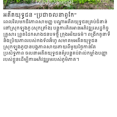
អតីតយុទ្ធជន “ប្រជាចលនាពូកែ”
ពេលវិលមកជីវភាពសាមញ្ញ បណ្តាអតីតយុទ្ធជនគ្រប់ជំនាន់
នៅស្រុកឡុងភូ (សុកត្រាំង) បន្ត​ការគិតអានអភិវឌ្ឍសេដ្ឋកិច្ច
គ្រួសារ ព្រួតដៃកសាង​ជនបទថ្មី ក្រុងអរិយធម៌។ ពង្រីកតួនាទី
និងប្រិយភាពរបស់កងទ័ពអ៊ំហូ សមាគមអតីតយុទ្ធជន
ស្រុកឡុងភូបានបង្កភាពសាយភាយពីមួយថ្ងៃកាន់តែ
ប្រសិទ្ធភាព ចលនាអតីតយុទ្ធជនគំរូបន្តគប់វាល់កម្លាំងបញ្ញា
របស់ខ្លួនដើម្បីការអភិវឌ្ឍរួមរបស់ភូមិភាគ។