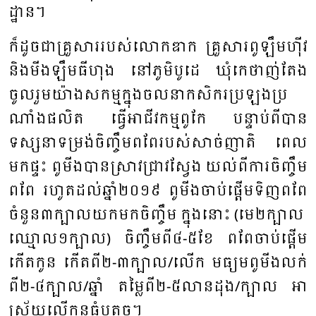
ដ្ឋាន។
ក៏ដូច​ជា​គ្រួ​សារ​របស់​លោក​ឌាក ​គ្រួ​សារ​ពូ​ឡឹម​ហ៊ីវ​
និង​មីង​ឡឹម​ធី​ហុង​ នៅ​ភូមិ​បូ​ដេ ​ឃុំ​កេ​ថាញ់​តែង​​
ចូល​រួម​យ៉ាង​សកម្ម​ក្នុង​ចលនា​កសិករ​ប្រ​ឡង​ប្រ​
ណាំង​ផលិត ​ធ្វើ​អា​ជីវកម្ម​ពូកែ​ បន្ទាប់​ពី​បាន​
ទស្សនា​ទម្រង់​ចិញ្ចឹម​ពពែ​របស់សាច់​ញាតិ​ ពេល​​
មក​ផ្ទះ​ ពូ​មីង​បាន​ស្រាវ​ជ្រាវ​ស្វែង ​យល់​ពី​ការ​ចិញ្ចឹម​
ពពែ​ រហូតដល់​ឆ្នាំ​២០១៩ ​ពូ​មីង​ចាប់​ផ្តើម​ទិញ​ពពែ​
ចំ​នួន​៣​ក្បាល​យក​មក​ចិញ្ចឹម ​ក្នុង​នោះ​ (មេ​២​ក្បាល ​
ឈ្មោល​១​ក្បាល) ​ចិញ្ចឹម​ពី​៤​-​៥​ខែ​ ពពែ​ចាប់​ផ្តើម​
កើត​កូន ​កើត​ពី​២​-​៣​ក្បាល
​/
លើក ​មធ្យម​ពូ​មីង​លក់​
ពី​២​-​៤​ក្បាល​
/
ឆ្នាំ ​តម្លៃ​ពី​២​-​៥​លាន​ដុង
/
ក្បាល ​អា​
ស្រ័យ​លើ​កូន​ធំ​ឬ​តូច។