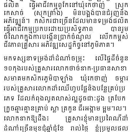
ផលិត ធ្វើអាជីវកម្មពូកែនៅឃុំកេថាញ់ ស្រុក
កេសាច់ (សុកត្រាំង) មិនបង្អង់បានជំរុញនិង
អភិវឌ្ឍន៍។ កសិករជាច្រើនដែលមានទម្រង់ផលិត
ធ្វើអាជីវកម្មប្រកបដោយប្រសិទ្ធភាព បានរួម
ចំណែកក្នុងការបង្កើនប្រាក់ចំណូល លើកកម្ពស់
ជីវភាពគ្រួសារ អភិវឌ្ឍសេដ្ឋកិច្ចនៅភូមិភាគ។
មក​ទស្សនា​ទម្រង់​ដាំ​ដំណាំ​ចម្រុះ ​លើ​ផ្ទៃ​ដីចំនួន​
១០​កុង​របស់​គ្រួ​សារ​លោក​ថា​ច់​ឌាក​-​ប្រ​ធាន​សា​ខា​
សមាគម​កសិករ​ភូមិ​បាឡាំង ​ឃុំ​កេថាញ់ ​ចម្ការ​
របស់​គ្រួ​សារ​លោក​ដាំ​ឈើ​ហូប​ផ្លែ​និង​បន្លែគ្រប់​ប្រ​
ភេទ​​ ​ដែល​កំ​ពុង​លូត​លាស់​ល្អ​ដូច​ជាៈ​ដូង ​ត្រ​បែក ​
ក្រូច​ឆ្មារ​គ្មាន​គ្រាប់​ ស្លា ​ត្រកួន​ ជីរអង្កាម​ ម្អម​។ល។ ​
លោក​ឌាក​ឱ្យ​ដឹង​៖​ គ្រួ​សារ​ខ្ញុំ​មាន​ប្រ​ពៃណី​ដាំ​
ដំណាំ​ច្រើន​មុខ​ជុំ​ឆ្នាំ​ជុំ​ខែ ​រាល់​ថ្ងៃ​​ ខ្ញុំ​​ប្រ​មូល​ផល