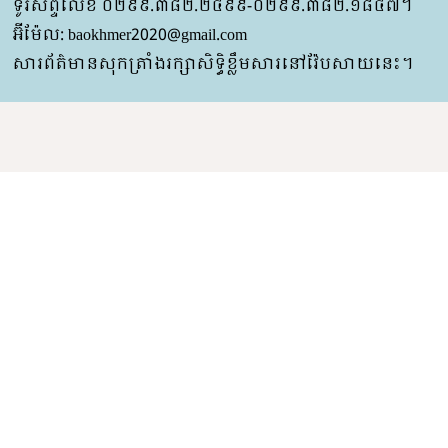
ទូរស័ព្ទលេខ ០២៩៩.៣៨២.២៤៩៩-០២៩៩.៣៨២.១៨៤៧។
អ៊ីម៉ែល: baokhmer2020@gmail.com
សារព័ត៌មានសុកត្រាំងរក្សាសិទ្ធិខ្លឹមសារនៅវ៉ែបសាយនេះ។