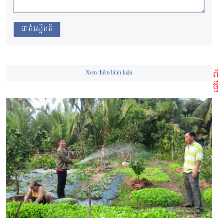
ដាក់ស្នើមតិ
ព
Xem thêm bình luận
ថ