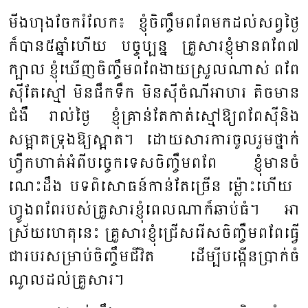
មីង​ហុង​ចែក​រំលែក​៖ ​ខ្ញុំ​ចិញ្ចឹម​ពពែ​មក​ដល់​សព្វ​ថ្ងៃ​
ក៏​បាន​៥​ឆ្នាំ​ហើយ ​បច្ចុ​ប្បន្ន ​គ្រួ​សារ​ខ្ញុំ​មាន​ពពែ​៧​
ក្បាល​ ខ្ញុំ​ឃើញ​ចិញ្ចឹម​ពពែងាយ​ស្រួល​ណាស់ ​ពពែ​
ស៊ី​តែ​ស្មៅ ​មិន​ផឹក​ទឹក ​មិន​ស៊ី​ចំណីអាហរ ​តិចមាន​
ជំងឺ​ រាល់​ថ្ងៃ​ ខ្ញុំ​គ្រាន់​តែ​កាត់​ស្មៅ​ឱ្យ​ពពែ​ស៊ី​និង​
សម្អាត​ទ្រុង​ឱ្យ​ស្អាត​។ ដោយសារ​ការ​ចូល​រួម​ថ្នាក់​
ហ្វឹក​ហាត់​អំ​ពី​បច្ចេក​ទេស​ចិញ្ចឹម​ពពែ ​ខ្ញុំ​មាន​ចំ​
ណេះ​ដឹង ​បទ​ពិសោធន៍​​កាន់​តែ​ច្រើន​ ម៉្លោះហើយ ​
ហ្វូង​ពពែ​របស់​គ្រួ​សារ​ខ្ញុំ​ពេល​ណា​ក៏​ឆាប់​ធំ​។ ​អា​
ស្រ័យ​ហេតុ​នេះ ​គ្រួ​សារ​ខ្ញុំ​ជ្រើស​រើស​ចិញ្ចឹម​ពពែ​ធ្វើ​
ជា​របរ​សម្រាប់​ចិញ្ចឹម​ជីវិត ​ដើម្បី​បង្កើន​ប្រាក់​ចំ​
ណូល​ដល់​គ្រួ​សារ។