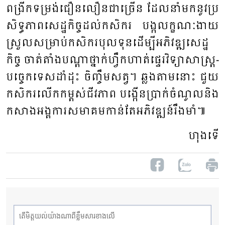
ពង្រីក​ទម្រង់​ជឿនលឿន​ជា​ច្រើន​ ដែល​នាំ​មក​នូវ​ប្រ​
សិ​ទ្ធភាព​សេដ្ឋ​កិច្ច​ដល់​កសិករ​ បង្ក​លក្ខណៈ​ងាយ​
ស្រួល​សម្រាប់​កសិករ​បុល​ទុន​ដើម្បី​អភិវឌ្ឍ​សេដ្ឋ​
កិច្ច​ ចាត់​តាំង​បណ្តា​ថ្នាក់​ហ្វឹក​ហាត់​ផ្ទេរ​វិទ្យា​សាស្ត្រ​-​
បច្ចេក​ទេស​ដាំ​ដុះ​ ចិញ្ចឹម​សត្វ​។​ ឆ្លង​តាម​នោះ ​ជួយ​
កសិករ​លើក​កម្ពស់​ជីវភាព ​បង្កើន​ប្រាក់​ចំ​ណូល​និង​
កសាង​អង្គ​ការ​សមាគម​កាន់​តែ​អភិវឌ្ឍន៍រឹង​មាំ៕
ហុង​ទើ