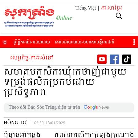
Tiếng Việt |
ភាសាខ្មែរ
ព្រឹត្តិការណ៍​-នយោបាយ
គោល​នយោបាយ​-មហាសាម​គ្គីជនជាតិ​
សេដ្ឋកិច្ច-ការរស់​នៅ
អប់​រំ-សុខភាព
វប្បធម៌​-កីឡា-ទេស​ចរណ៍​
វីដេអូ
សេដ្ឋកិច្ច-ការរស់​នៅ
អានកាសែតបោះពុម្ព
សមាគមកសិករ​ឃុំកេថាញ់​ជាមួយ​
ទម្រង់ផលិតប្រកបដោយ
ប្រសិទ្ធភាព
Theo dõi Báo Sóc Trăng điện tử trên
HỒNG TƠ
05:39, 13/01/2025
ប៉ុន្មានឆ្នាំកន្លង ចលនាកសិករប្រឡងប្រណាំង