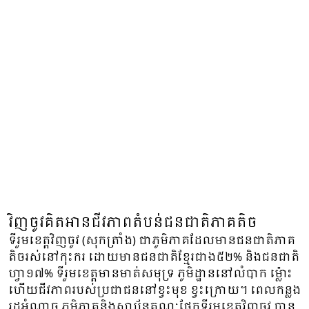
វិញចូវគិតអានជីវភាពតំបន់ជនជាតិភាគតិច
ទីរួមខេត្តវិញចូវ (សុកត្រាំង) ជាភូមិភាគដែលមានជនជាតិភាគ
តិចរស់នៅកុះករ ដោយមានជនជាតិខ្មែរជាង៥២% និងជនជាតិ
ហ្វា១៧% ទីរួមខេត្តមានមាត់សមុទ្រ ភូមិដ្ឋាននៅលំបាក ម្ល៉ោះ
ហើយជីវភាពរបស់ប្រជាជននៅខ្វះមុខ ខ្វះក្រោយ។ ពេលកន្លង
រដ្ឋអំណាច ភូមិភាគនិងស្ថាប័នគណៈផ្នែកទីរួមខេត្តវិញចូវ បាន