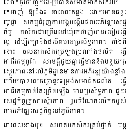
លោក​ចូវ​ថាញ់​យឹង-ប្រ​ធាន​សមាគមា​កសិករ​ឃុំ​
កេថាញ់ ឱ្យ​ដឹង​៖​ នា​ពេល​កន្លង ​ដោយ​មាន​ឆន្ទៈ​
ប្តេជ្ញា ​សកម្ម​ជំរុញការ​បង្ក​បង្កើន​ផល​អភិវឌ្ឍ​សេដ្ឋ​
កិច្ច ​កសិករ​ជា​ច្រើន​នៅ​ឃុំ​កេ​ថាញ់​មាន​របៀប​ធ្វើ
ល្អ ​ដើម្បី​រក្សា​និង​ផលិតមាន​ប្រ​សិទ្ធ​ភាព​។ ​តាំង​ពី​
នោះ ​ចលនា​កសិករ​ប្រ​ឡង​ប្រ​ណាំង​ផលិត​ ធ្វើ​
អាជីវកម្ម​ពូកែ ​សាមគ្គី​ជួយ​គ្នា​ធ្វើ​មាន​និង​បន្ថយ​ក្រ​
ស្ថេរ​ភាព​នៅ​លើ​ភូមិដ្ឋាន​មាន​ការ​អភិវឌ្ឍ​យ៉ាង​ខ្លាំង
ហើយបាន​លេច​ធ្លោ​នូវ​ទម្រង់​សមាជិក​ផលិត ​ធ្វើ​
អាជីវកម្ម​កាន់​តែ​ច្រើន​ឡើង ​មាន​ប្រ​សិ​ទ្ធភាព ​ជួយ​
សេដ្ឋ​កិច្ច​គ្រួ​សារ​ស្ថិរភាព​ រួម​ចំ​ណែក​លើក​កម្ពស់​
ការ​អភិវឌ្ឍ​សេដ្ឋ​កិច្ច​នៅ​ភូមិ​ភាគ។
នា​ពេល​ខាង​មុខ ​សមាគម​កសិករ​គ្រប់​ថ្នាក់ ​បន្ត​