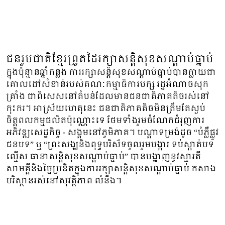
ជនរួមជាតិខ្មែរព្រួតដៃរក្សាសន្តិសុខសណ្ដាប់ធ្នាប់
ក្នុងប៉ុន្មានឆ្នាំកន្លង ការរក្សាសន្តិសុខសណ្ដាប់ធ្នាប់បានក្លាយជា
គោលដៅសំខាន់របស់គណៈកម្មាធិការបក្ស រដ្ឋអំណាចសុក
ត្រាំង ជាពិសេសនៅតំបន់ដែលមានជនជាតិភាគតិចរស់នៅ
កុះករ។ អាស្រ័យហេតុនេះ ជនជាតិភាគតិចមិនត្រឹមតែស្ងប់
ចិត្តពលកម្មផលិតប៉ុណ្ណោះទេ ថែមទាំងរួមចំណែកជំរុញការ
អភិវឌ្ឍសេដ្ឋកិច្ច - សង្គមនៅភូមិភាគ។ បណ្តាទម្រង់ដូច “បំភ្លឺផ្លូវ
ជនបទ” ឬ “ព្រះសង្ឃនិងពុទ្ធបរិស័ទចូលរួមបង្ការ ទប់ស្កាត់បទ
ល្មើស ធានាសន្តិសុខសណ្តាប់ធ្នាប់” បានបង្ហាញនូវស្មារតី
សាមគ្គីនិងច្នៃប្រឌិតក្នុងការរក្សាសន្តិសុខសណ្តាប់ធ្នាប់ កសាង
បរិស្ថានរស់នៅសុវត្ថិភាព លំនឹង។