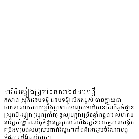
នារីមីស្វៀងព្រួតដៃកសាងជនបទថ្មី
កសាងស្រុកជនបទថ្មី ជនបទថ្មីលើកកម្ពស់ បានក្លាយជា
ចលនាសាយភាយខ្លាំងក្លាទាក់ទាញសមាជិកានារីលើភូមិដ្ឋាន
ស្រុក​មី​ស្វៀង (សុកត្រាំង) ចូលរួមក្នុងច្រើនឆ្នាំកន្លង។ សមាគម
នារីគ្រប់ថ្នាក់លើភូមិដ្ឋានស្រុកចាត់តាំងច្រើនសកម្មភាពបង្កើត
ច្រើនទម្រង់សមស្របជាក់ស្តែង។តាំងពីនោះរួមចំណែកបង្ក
ទិដ្ឋភាពថ្មីឱ្យភូមិភាគ។