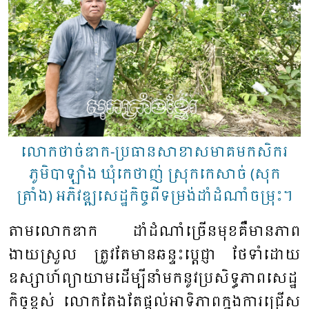
លោកថាច់ឌាក-ប្រធានសាខាសមាគមកសិករ
ភូមិបាឡាំង ឃុំកេថាញ់ ស្រុកកេសាច់ (សុក
ត្រាំង) អភិវឌ្ឍសេដ្ឋកិច្ចពី​ទម្រង់ដាំដំណាំចម្រុះ។
តាម​លោក​ឌាក ​ដាំ​ដំណាំ​ច្រើន​មុខ​គឺមានភាព​
ងាយ​ស្រួល​ ​ត្រូវ​តែ​មាន​ឆន្ទះប្តេជ្ញា​ ​ថែ​ទាំ​​ដោយ​
ឧស្សាហ៍​ព្យា​យាមដើម្បី​នាំ​មក​នូវ​ប្រសិ​ទ្ធភាព​សេដ្ឋ​
កិច្ច​ខ្ពស់​ លោក​តែង​តែ​ផ្តល់​អា​ទិ​ភាព​ក្នុង​ការ​ជ្រើស​