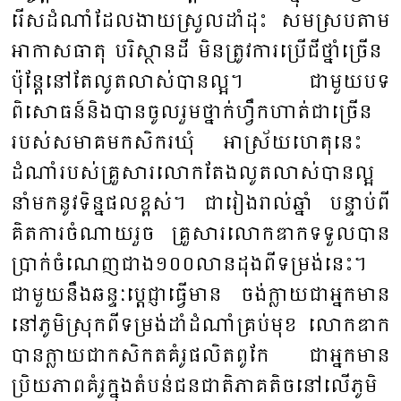
រើសដំណាំ​ដែល​ងាយ​ស្រួល​ដាំ​ដុះ​ សម​ស្រប​តាម​
អា​កាស​ធាតុ​ បរិស្ថាន​ដី ​មិន​ត្រូវ​ការ​ប្រើ​ជី​ថ្នាំ​ច្រើន ​
ប៉ុន្តែនៅ​តែ​លូត​លាស់បាន​ល្អ​។​ ជា​មួយ​បទ​
ពិសោធន៍​​និង​បាន​ចូល​រួម​ថ្នាក់​ហ្វឹក​ហាត់​ជា​ច្រើន​
របស់​​សមាគម​កសិករ​ឃុំ​ អា​ស្រ័យ​ហេតុ​នេះ ​
ដំណាំ​របស់​គ្រួ​សារ​លោក​តែង​​​លូត​លាស់​បាន​ល្អ​
នាំ​មក​នូវ​ទិន្ន​ផល​ខ្ពស់​។​ ជា​រៀង​រាល់​ឆ្នាំ ​បន្ទាប់​ពី​
គិត​ការ​ចំ​ណាយ​រួច ​គ្រួ​សារ​លោក​ឌាកទទួល​បាន​
ប្រាក់​ចំ​ណេញ​ជាង​១០០​លាន​ដុង​ពី​ទម្រង់​នេះ​។ ​
ជា​មួយ​នឹង​ឆន្ទៈ​ប្តេជ្ញា​ធ្វើ​មាន​ ចង់​ក្លាយ​ជា​អ្នក​មាន​
នៅភូមិស្រុក​​​ពី​ទម្រង់​ដាំ​ដំណាំ​គ្រប់​មុខ ​លោក​ឌាក​
បាន​ក្លាយ​ជាកសិកត​គំ​រូផលិត​ពូកែ ​​ជា​អ្នក​មាន​
ប្រិយ​ភាព​គំរូ​ក្នុង​តំ​បន់​ជន​ជាតិ​ភាគ​តិ​ច​នៅ​លើ​ភូមិ​