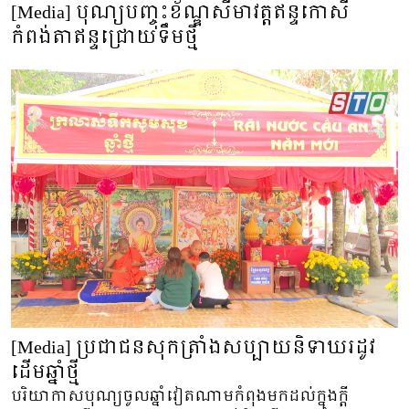
[Media] បុណ្យបញ្ចុះខ័ណ្ឌសីមាវត្តឥន្ទកោសី
កំពង់តាឥន្ទជ្រោយទឹមថ្មី
[Media] ប្រជាជន​សុកត្រាំងសប្បាយ​និទាឃរដូវ
ដើមឆ្នាំថ្មី
បរិយាកាសបុណ្យចូលឆ្នាំវៀតណាមកំពុងមកដល់ក្នុងក្តី