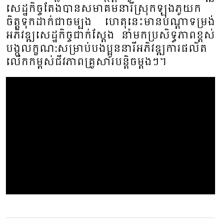
សេដ្ឋកិច្ចតែងបានសមាគមនារីស្រុក​ឡុង​ភូ​យក
ចិត្តទុក​ដាក់​ជាចម្បង ហេតុនេះមានបណ្ដាទម្រង់
អភិវឌ្ឍសេដ្ឋកិច្ចជាក់ស្តែង នាំមកប្រសិទ្ធភាពខ្ពស់
បង្កលក្ខណ:​សម្រាប់​បងប្អូន​នារីអភិវឌ្ឍការផលិត
លើកកម្ពស់ជីវភាពគ្រួសារបន្តិចម្តងៗ។