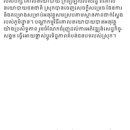
របស់បក្ស គោលនយោបាយ ក្រឹត្យច្បាប់របស់រដ្ឋ ​ពីគោល
នយោបាយជនជាតិ ស្រុកបានចេញសេចក្តីសម្រេច ផែនការ
និងគម្រោងសម្រាប់អនុវត្តសមស្របតាមស្ថានភាពជាក់ស្តែង
របស់ភូមិដ្ឋាន។ បណ្ដាកម្មវិធីគោលនយោបាយបានអនុវត្ត
យ៉ាង​ប្រសិទ្ធភាព រួមចំណែកជំរុញដល់ការអភិវឌ្ឍន៍សេដ្ឋកិច្ច-
សង្គម ធ្វើអោយផ្លាស់ប្តូរទិដ្ឋ​ភាព​តំបន់ជនបទរបស់ស្រុក។