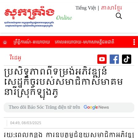
Tiếng Việt |
ភាសាខ្មែរ
ព្រឹត្តិការណ៍​-នយោបាយ
គោល​នយោបាយ​-មហាសាម​គ្គីជនជាតិ​
សេដ្ឋកិច្ច-ការរស់​នៅ
អប់​រំ-សុខភាព
វប្បធម៌​-កីឡា-ទេស​ចរណ៍​
វីដេអូ
វីដេអូ
អានកាសែតបោះពុម្ព
ប្រសិទ្ធភាពពីទម្រង់អភិវឌ្ឍន៍
សេដ្ឋកិច្ចរបស់សមាជិកាសមាគម
នារីស្រុកឡុងភូ
Theo dõi Báo Sóc Trăng điện tử trên
04:49, 08/03/2025
រយ:ពេលកន្លង ការឧបត្ថម្ភជំនួយ​សមាជិកាអភិវឌ្ឍ