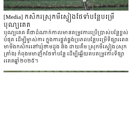
[Media] កសិករស្រុកមីស្វៀងថែទាំបន្លែបម្រើ
បុណ្យតេត
បុណ្យតេត គឺជាដំណាក់កាលមានតម្រូវការប្រើប្រាស់បន្លែខ្ពស់
បំផុត ដើម្បីម្ចាស់ការ ក្នុងការផ្គត់ផ្គង់ប្រភពបន្លែបម្រើទីផ្សារតេត
មាមីងកសិករនៅឃុំថាមដូង និង ដាយតឹម ស្រុកមីស្វៀង (សុក
ត្រាំង) កំពុងមមាញឹកថែទាំបន្លែ ដើម្បីឆ្លើយតបតម្រូវការទីផ្សា
រតេតឆ្នាំ២០២៥។