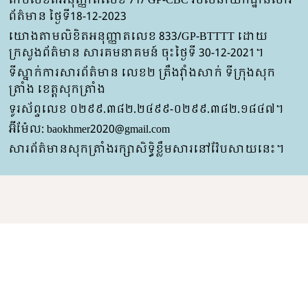
តាមលិខិតអនុញ្ញាតលេខ 71/ GP-CBC របស់នាយកដ្ឋានសារ
ព័ត៌មាន ថ្ងៃទី18-12-2023
យោងតាមលិខិតអនុញ្ញាតលេខ 833/GP-BTTTT ដោយ
ក្រសួងព័ត៌មាន សារគមនាគមន៍ ចុះថ្ងៃទី 30-12-2021។
ទីស្នាក់ការសារព័ត៌មាន លេខ២ ត្រឹងវ៉ាំងសាក់ ទីក្រុងសុក
ត្រាំង ខេត្តសុកត្រាំង
ទូរស័ព្ទលេខ ០២៩៩.៣៨២.២៤៩៩-០២៩៩.៣៨២.១៨៤៧។
អ៊ីម៉ែល: baokhmer2020@gmail.com
សារព័ត៌មានសុកត្រាំងរក្សាសិទ្ធិខ្លឹមសារនៅវ៉ែបសាយនេះ។