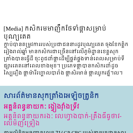
[Media] កសិករមមាញឹកថែទាំផ្កាសម្រាប់
បុណ្យតេត
ក្ដាប់បានតម្រូវការរបស់ប្រជាជននារដូវបុណ្យតេត ចុងខែកត្តិក
រៀងរាល់ឆ្នាំ មានកសិករជាច្រើននៅលើភូមិដ្ឋានខេត្តសុក
ត្រាំងបានធ្វើដី ចុះពូជដាំផ្កាដើម្បីផ្គត់ផ្គងទាន់ពេលសម្រាប់ទី
ផ្សារតេតនៅពេលខាងមុខ។ ប្រភេទផ្កាបានកសិករដាំដូច
ស្បៃរឿង ផ្កាម៉ារីហ្គោលបារាំង ផ្កាសិរមាន់ ផ្កាឈូករត្ន័។ល។
សារព័ត៌មានសុកត្រាំងអេឡិចត្រូនិក
អគ្គនិពន្ធនាយកៈ ង្វៀងវ៉ាំងទ្រីវ
អគ្គនិពន្ធនាយករងៈ លេហ្វាងបាក់-ត្រឹងធីធូថាវ-
លេមិញទ្រឿង