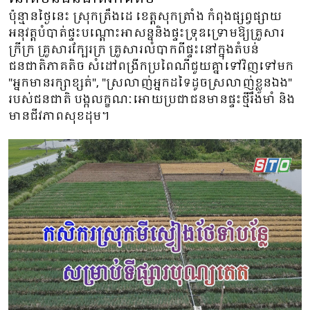
ប៉ុន្មានថ្ងៃនេះ ស្រុកត្រឹងដេ ខេត្តសុកត្រាំង កំពុងផ្សព្វផ្សាយ
អនុវត្តបំបាត់ផ្ទះបណ្ដោះអាសន្ននិងផ្ទះទ្រុឌទ្រោមឱ្យគ្រួសារ
ក្រីក្រ គ្រួសារក្បែរក្រ គ្រួសារលំបាកពីផ្ទះនៅក្នុងតំបន់
ជនជាតិភាគតិច សំដៅពង្រីកប្រពៃណីជួយគ្នាទៅវិញទៅមក
"អ្នកមានរក្សាខ្សត់", "ស្រលាញ់អ្នកដទៃដូចស្រលាញ់ខ្លួនឯង"
របស់ជនជាតិ បង្កលក្ខណៈអោយប្រជាជនមានផ្ទះថ្មីរឹងមាំ និង
មានជីវភាពសុខដុម។