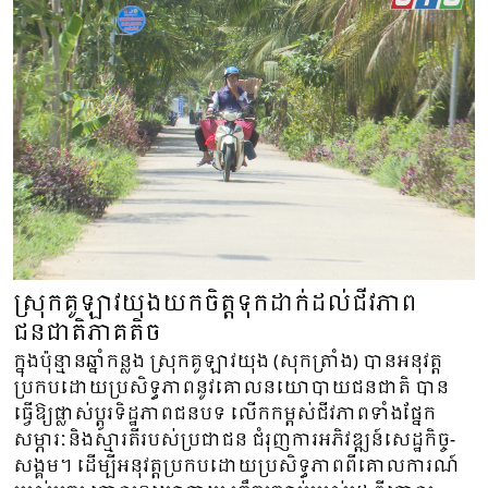
ស្រុកគូឡាវយុងយកចិត្តទុកដាក់ដល់ជីវភាព
ជនជាតិភាគតិច
ក្នុងប៉ុន្មានឆ្នាំកន្លង ស្រុកគូឡាវយុង (សុកត្រាំង) បានអនុវត្ត
ប្រកបដោយប្រសិទ្ធភាពនូវគោលនយោបាយជនជាតិ បាន
ធ្វើឱ្យផ្លាស់ប្តូរទិដ្ឋភាពជនបទ លើកកម្ពស់ជីវភាពទាំងផ្នែក
សម្ភារៈនិងស្មារតីរបស់ប្រជាជន ជំរុញការអភិវឌ្ឍន៍សេដ្ឋកិច្ច-
សង្គម។ ដើម្បីអនុវត្តប្រកបដោយប្រសិទ្ធភាពពីគោលការណ៍