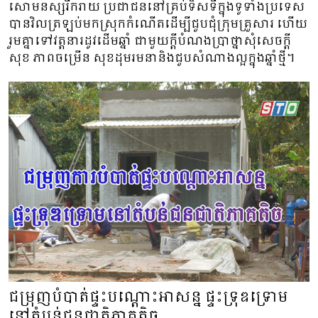
សោមនស្សរីករាយ ប្រជាជននៅគ្រប់ទិសទីក្នុងទូទាំងប្រទេស
បានវិលត្រឡប់មកស្រុកកំណើតដើម្បីជួបជុំក្រុមគ្រួសារ ហើយ
រួមគ្នាទៅវត្តនារដូវដើមឆ្នាំ ជាមួយក្ដីបំណងប្រាថ្នាសុំសេចក្តី
សុខ ភាពចម្រើន សុខដុមរមនានិងជួបសំណាងល្អក្នុងឆ្នាំថ្មី។
ជម្រុញបំបាត់ផ្ទះបណ្ដោះអាសន្ន ផ្ទះទ្រុឌទ្រោម
នៅតំបន់ជនជាតិភាគតិច