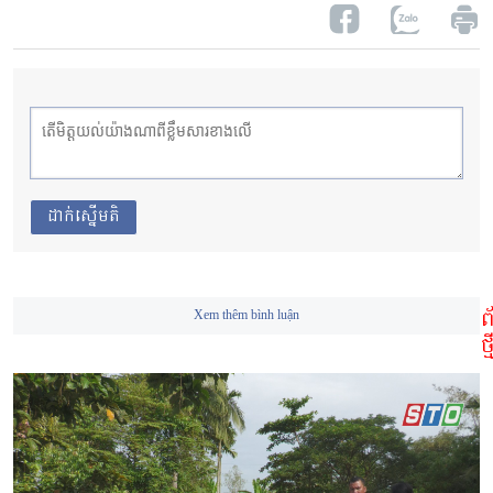
ដាក់ស្នើមតិ
ព
Xem thêm bình luận
ថ