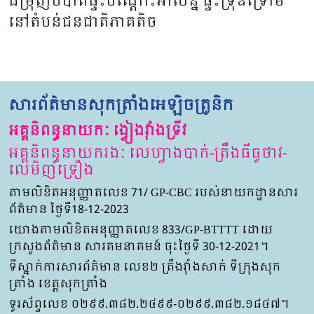
ជម្រុញបំបាត់ផ្ទះបណ្ដោះអាសន្ន ផ្ទះទ្រុឌទ្រោម
នៅតំបន់ជនជាតិភាគតិច
សារព័ត៌មានសុកត្រាំងអេឡិចត្រូនិក
អគ្គនិពន្ធនាយកៈ ង្វៀងវ៉ាំងទ្រីវ
អគ្គនិពន្ធនាយករងៈ លេហ្វាងបាក់-ត្រឹងធីធូថាវ-
លេមិញទ្រឿង
តាមលិខិតអនុញ្ញាតលេខ 71/ GP-CBC របស់នាយកដ្ឋានសារ
ព័ត៌មាន ថ្ងៃទី18-12-2023
យោងតាមលិខិតអនុញ្ញាតលេខ 833/GP-BTTTT ដោយ
ក្រសួងព័ត៌មាន សារគមនាគមន៍ ចុះថ្ងៃទី 30-12-2021។
ទីស្នាក់ការសារព័ត៌មាន លេខ២ ត្រឹងវ៉ាំងសាក់ ទីក្រុងសុក
ត្រាំង ខេត្តសុកត្រាំង
ទូរស័ព្ទលេខ ០២៩៩.៣៨២.២៤៩៩-០២៩៩.៣៨២.១៨៤៧។