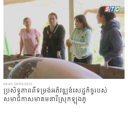
04:49, 08/03/2025
ប្រសិទ្ធភាពពីទម្រង់អភិវឌ្ឍន៍សេដ្ឋកិច្ចរបស់
សមាជិកាសមាគមនារីស្រុកឡុងភូ