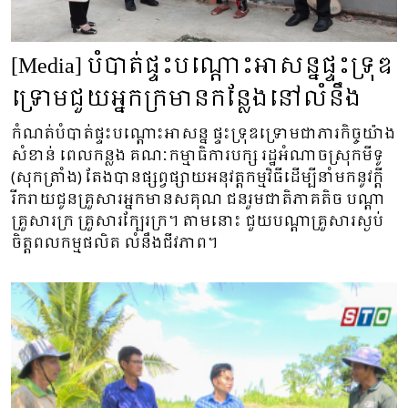
[Media] បំបាត់ផ្ទះបណ្តោះអាសន្នផ្ទះទ្រុឌ
ទ្រោមជួយអ្នកក្រមានកន្លែងនៅលំនឹង
កំណត់បំបាត់ផ្ទះបណ្តោះអាសន្ន ផ្ទះទ្រុឌទ្រោមជាភារកិច្ចយ៉ាង
សំខាន់ ពេលកន្លង គណៈកម្មាធិការបក្ស រដ្ឋអំណាចស្រុកមីទូ
(សុកត្រាំង) តែងបានផ្សព្វផ្សាយអនុវត្តកម្មវិធីដើម្បីនាំមកនូវក្តី
រីករាយជូនគ្រួសារអ្នកមានសគុណ ជនរួមជាតិភាគតិច បណ្តា
គ្រួសារក្រ គ្រួសារក្បែរក្រ។ តាមនោះ ជួយបណ្តាគ្រួសារស្ងប់
ចិត្តពលកម្មផលិត លំនឹងជីវភាព។