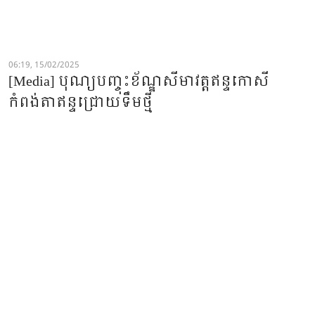
06:19, 15/02/2025
[Media] បុណ្យបញ្ចុះខ័ណ្ឌសីមាវត្តឥន្ទកោសី
កំពង់តាឥន្ទជ្រោយទឹមថ្មី