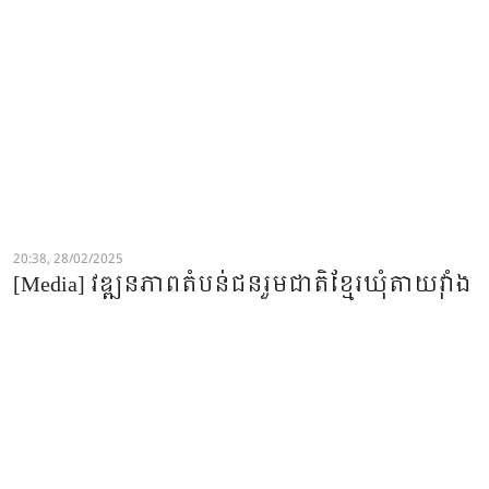
20:38, 28/02/2025
[Media] វឌ្ឍនភាពតំបន់ជនរួមជាតិខ្មែរឃុំតាយវ៉ាំង