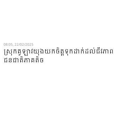
08:05, 22/02/2025
ស្រុកគូឡាវយុងយកចិត្តទុកដាក់ដល់ជីវភាព
ជនជាតិភាគតិច