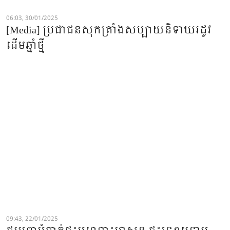
06:03, 30/01/2025
[Media] ប្រជាជន​សុកត្រាំងសប្បាយ​និទាឃរដូវ
ដើមឆ្នាំថ្មី
09:43, 22/01/2025