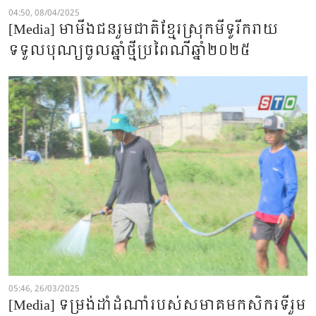
04:50, 08/04/2025
[Media] មាមីងជនរួមជាតិខ្មែរស្រុកមីទូរីករាយ
ទទួលបុណ្យចូលឆ្នាំថ្មីប្រពៃណីឆ្នាំ២០២៥
05:46, 26/03/2025
[Media] ទម្រង់ដាំដំណាំរបស់សមាគមកសិករទីរួម