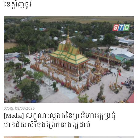
ខេត្តវិញចូវ
07:45, 08/03/2025
[Media] លក្ខណៈល្អឯកនៃព្រះវិហារវត្តប្រជុំ
មានជ័យសិរីចុងព្រែកនាងល្អដាច់