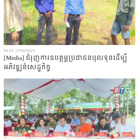
04:53, 27/05/2025
[Media] ជំរុញការឧបត្ថម្ភប្រជាជនបុលទុនដើម្បី
អភិវឌ្ឍន៍សេដ្ឋកិច្ច