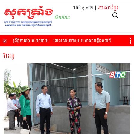
Tiếng Việt |
ភាសាខ្មែរ
ព្រឹត្តិការណ៍​-នយោបាយ
គោល​នយោបាយ​-មហាសាម​គ្គីជនជាតិ​
សេដ្ឋកិច្ច-ការរស់​នៅ
អប់​រំ-សុខភាព
វប្បធម៌​-កីឡា-ទេស​ចរណ៍​
វីដេអូ
វីដេអូ
អានកាសែតបោះពុម្ព