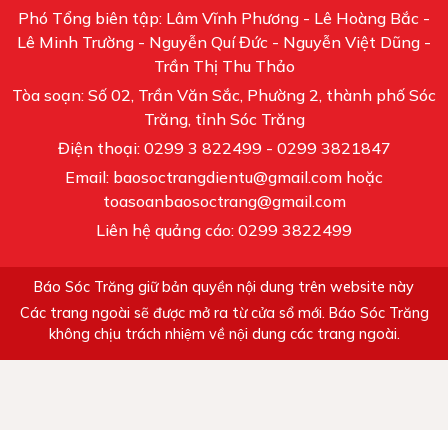
Phó Tổng biên tập: Lâm Vĩnh Phương - Lê Hoàng Bắc -
Lê Minh Trường - Nguyễn Quí Đức - Nguyễn Việt Dũng -
Trần Thị Thu Thảo
Tòa soạn: Số 02, Trần Văn Sắc, Phường 2, thành phố Sóc
Trăng, tỉnh Sóc Trăng
Điện thoại: 0299 3 822499 - 0299 3821847
Email: baosoctrangdientu@gmail.com hoặc
toasoanbaosoctrang@gmail.com
Liên hệ quảng cáo: 0299 3822499
Báo Sóc Trăng giữ bản quyền nội dung trên website này
Các trang ngoài sẽ được mở ra từ cửa sổ mới. Báo Sóc Trăng
không chịu trách nhiệm về nội dung các trang ngoài.