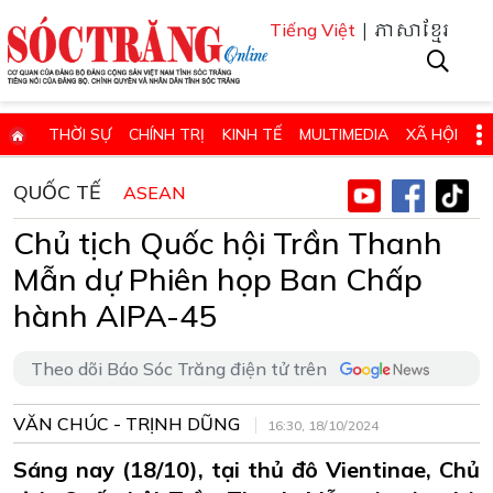
| ភាសាខ្មែរ
Tiếng Việt
THỜI SỰ
CHÍNH TRỊ
KINH TẾ
MULTIMEDIA
XÃ HỘI
PHÁP LUẬT
GIÁO DỤC - KHOA HỌC & CÔNG NGHỆ
QUỐC TẾ
ASEAN
QUỐC PHÒNG - AN NINH
QUỐC TẾ
SỨC KHỎE VÀ ĐỜI SỐNG
Chủ tịch Quốc hội Trần Thanh
VĂN HÓA - THỂ THAO - DU LỊCH
CHUYÊN ĐỀ
Mẫn dự Phiên họp Ban Chấp
ĐIỂM BÁO - TIN VẮN ĐỊA PHƯƠNG
THÔNG TIN CẦN BIẾT
hành AIPA-45
THÔNG BÁO - QUẢNG CÁO
CHUYÊN TRANG
Theo dõi Báo Sóc Trăng điện tử trên
HỌC TẬP VÀ LÀM THEO TƯ TƯỞNG, ĐẠO ĐỨC, PHONG CÁCH HỒ 
VĂN CHÚC - TRỊNH DŨNG
ĐẶT BÁO GIẤY ONLINE
16:30, 18/10/2024
Sáng nay (18/10), tại thủ đô Vientinae, Chủ