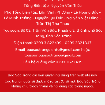
Tổng Biên tập: Nguyễn Văn Triều
Phó Tổng biên tập: Lâm Vĩnh Phương - Lê Hoàng Bắc -
Lê Minh Trường - Nguyễn Quí Đức - Nguyễn Việt Dũng -
Trần Thị Thu Thảo
Tòa soạn: Số 02, Trần Văn Sắc, Phường 2, thành phố Sóc
Trăng, tỉnh Sóc Trăng
Điện thoại: 0299 3 822499 - 0299 3821847
Email: baosoctrangdientu@gmail.com hoặc
toasoanbaosoctrang@gmail.com
Liên hệ quảng cáo: 0299 3822499
Báo Sóc Trăng giữ bản quyền nội dung trên website này
Các trang ngoài sẽ được mở ra từ cửa sổ mới. Báo Sóc Trăng
không chịu trách nhiệm về nội dung các trang ngoài.