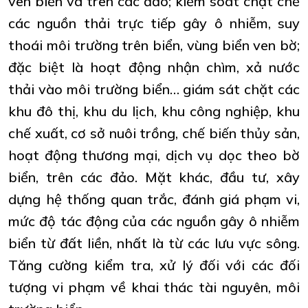
ven biển và trên các đảo; kiểm soát chặt chẽ
các nguồn thải trực tiếp gây ô nhiễm, suy
thoái môi trường trên biển, vùng biển ven bờ;
đặc biệt là hoạt động nhận chìm, xả nước
thải vào môi trường biển… giám sát chặt các
khu đô thị, khu du lịch, khu công nghiệp, khu
chế xuất, cơ sở nuôi trồng, chế biến thủy sản,
hoạt động thương mại, dịch vụ dọc theo bờ
biển, trên các đảo. Mặt khác, đầu tư, xây
dựng hệ thống quan trắc, đánh giá phạm vi,
mức độ tác động của các nguồn gây ô nhiễm
biển từ đất liền, nhất là từ các lưu vực sông.
Tăng cường kiểm tra, xử lý đối với các đối
tượng vi phạm về khai thác tài nguyên, môi