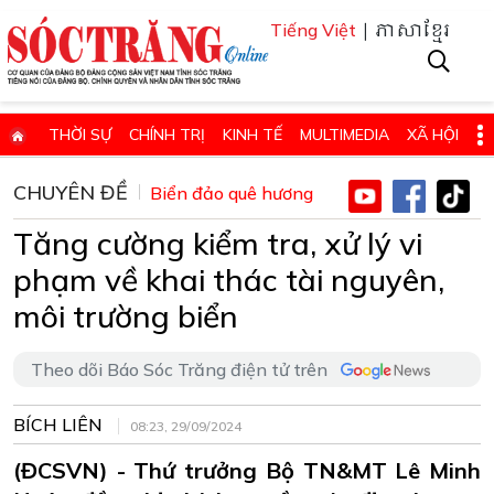
| ភាសាខ្មែរ
Tiếng Việt
THỜI SỰ
CHÍNH TRỊ
KINH TẾ
MULTIMEDIA
XÃ HỘI
PHÁP LUẬT
GIÁO DỤC - KHOA HỌC & CÔNG NGHỆ
CHUYÊN ĐỀ
Biển đảo quê hương
QUỐC PHÒNG - AN NINH
QUỐC TẾ
SỨC KHỎE VÀ ĐỜI SỐNG
Tăng cường kiểm tra, xử lý vi
VĂN HÓA - THỂ THAO - DU LỊCH
CHUYÊN ĐỀ
phạm về khai thác tài nguyên,
ĐIỂM BÁO - TIN VẮN ĐỊA PHƯƠNG
THÔNG TIN CẦN BIẾT
môi trường biển
THÔNG BÁO - QUẢNG CÁO
CHUYÊN TRANG
Theo dõi Báo Sóc Trăng điện tử trên
HỌC TẬP VÀ LÀM THEO TƯ TƯỞNG, ĐẠO ĐỨC, PHONG CÁCH HỒ 
BÍCH LIÊN
ĐẶT BÁO GIẤY ONLINE
08:23, 29/09/2024
(ĐCSVN) - Thứ trưởng Bộ TN&MT Lê Minh