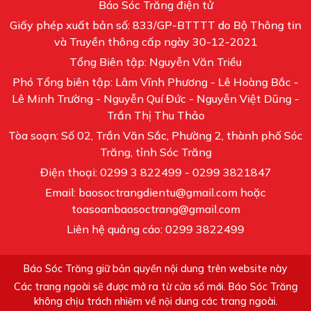
Báo Sóc Trăng điện tử
Giấy phép xuất bản số: 833/GP-BTTTT do Bộ Thông tin
và Truyền thông cấp ngày 30-12-2021
Tổng Biên tập: Nguyễn Văn Triều
Phó Tổng biên tập: Lâm Vĩnh Phương - Lê Hoàng Bắc -
Lê Minh Trường - Nguyễn Quí Đức - Nguyễn Việt Dũng -
Trần Thị Thu Thảo
Tòa soạn: Số 02, Trần Văn Sắc, Phường 2, thành phố Sóc
Trăng, tỉnh Sóc Trăng
Điện thoại: 0299 3 822499 - 0299 3821847
Email: baosoctrangdientu@gmail.com hoặc
toasoanbaosoctrang@gmail.com
Liên hệ quảng cáo: 0299 3822499
Báo Sóc Trăng giữ bản quyền nội dung trên website này
Các trang ngoài sẽ được mở ra từ cửa sổ mới. Báo Sóc Trăng
không chịu trách nhiệm về nội dung các trang ngoài.