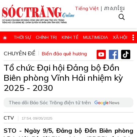
| ភាសាខ្មែរ
Tiếng Việt
THỜI SỰ
CHÍNH TRỊ
KINH TẾ
MULTIMEDIA
XÃ HỘI
PHÁP LUẬT
GIÁO DỤC - KHOA HỌC & CÔNG NGHỆ
CHUYÊN ĐỀ
Biển đảo quê hương
QUỐC PHÒNG - AN NINH
QUỐC TẾ
SỨC KHỎE VÀ ĐỜI SỐNG
Tổ chức Đại hội Đảng bộ Đồn
VĂN HÓA - THỂ THAO - DU LỊCH
CHUYÊN ĐỀ
Biên phòng Vĩnh Hải nhiệm kỳ
ĐIỂM BÁO - TIN VẮN ĐỊA PHƯƠNG
THÔNG TIN CẦN BIẾT
2025 - 2030
THÔNG BÁO - QUẢNG CÁO
CHUYÊN TRANG
Theo dõi Báo Sóc Trăng điện tử trên
HỌC TẬP VÀ LÀM THEO TƯ TƯỞNG, ĐẠO ĐỨC, PHONG CÁCH HỒ 
CTV
ĐẶT BÁO GIẤY ONLINE
17:54, 09/05/2025
STO - Ngày 9/5, Đảng bộ Đồn Biên phòng