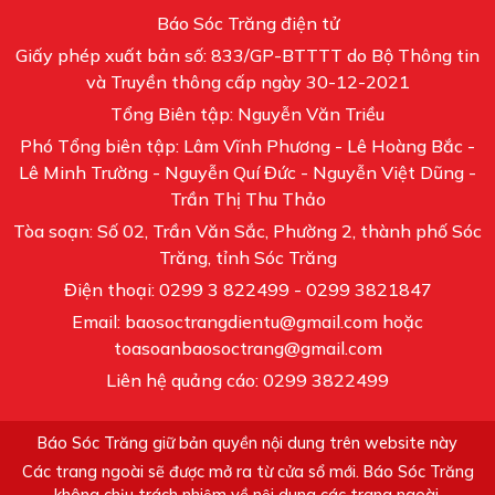
Báo Sóc Trăng điện tử
Giấy phép xuất bản số: 833/GP-BTTTT do Bộ Thông tin
và Truyền thông cấp ngày 30-12-2021
Tổng Biên tập: Nguyễn Văn Triều
Phó Tổng biên tập: Lâm Vĩnh Phương - Lê Hoàng Bắc -
Lê Minh Trường - Nguyễn Quí Đức - Nguyễn Việt Dũng -
Trần Thị Thu Thảo
Tòa soạn: Số 02, Trần Văn Sắc, Phường 2, thành phố Sóc
Trăng, tỉnh Sóc Trăng
Điện thoại: 0299 3 822499 - 0299 3821847
Email: baosoctrangdientu@gmail.com hoặc
toasoanbaosoctrang@gmail.com
Liên hệ quảng cáo: 0299 3822499
Báo Sóc Trăng giữ bản quyền nội dung trên website này
Các trang ngoài sẽ được mở ra từ cửa sổ mới. Báo Sóc Trăng