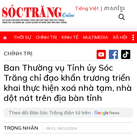
| ភាសាខ្មែរ
Tiếng Việt
THỜI SỰ
CHÍNH TRỊ
KINH TẾ
MULTIMEDIA
XÃ HỘI
PHÁP LUẬT
GIÁO DỤC - KHOA HỌC & CÔNG NGHỆ
CHÍNH TRỊ
QUỐC PHÒNG - AN NINH
QUỐC TẾ
SỨC KHỎE VÀ ĐỜI SỐNG
Ban Thường vụ Tỉnh ủy Sóc
VĂN HÓA - THỂ THAO - DU LỊCH
CHUYÊN ĐỀ
Trăng chỉ đạo khẩn trương triển
ĐIỂM BÁO - TIN VẮN ĐỊA PHƯƠNG
THÔNG TIN CẦN BIẾT
khai thực hiện xoá nhà tạm, nhà
dột nát trên địa bàn tỉnh
THÔNG BÁO - QUẢNG CÁO
CHUYÊN TRANG
HỌC TẬP VÀ LÀM THEO TƯ TƯỞNG, ĐẠO ĐỨC, PHONG CÁCH HỒ 
Theo dõi Báo Sóc Trăng điện tử trên
ĐẶT BÁO GIẤY ONLINE
TRỌNG NHÂN
09:31, 26/11/2024