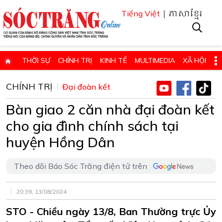
| ភាសាខ្មែរ
Tiếng Việt
THỜI SỰ
CHÍNH TRỊ
KINH TẾ
MULTIMEDIA
XÃ HỘI
PHÁP LUẬT
GIÁO DỤC - KHOA HỌC & CÔNG NGHỆ
CHÍNH TRỊ
Đại đoàn kết
QUỐC PHÒNG - AN NINH
QUỐC TẾ
SỨC KHỎE VÀ ĐỜI SỐNG
Bàn giao 2 căn nhà đại đoàn kết
VĂN HÓA - THỂ THAO - DU LỊCH
CHUYÊN ĐỀ
cho gia đình chính sách tại
ĐIỂM BÁO - TIN VẮN ĐỊA PHƯƠNG
THÔNG TIN CẦN BIẾT
huyện Hồng Dân
THÔNG BÁO - QUẢNG CÁO
CHUYÊN TRANG
Theo dõi Báo Sóc Trăng điện tử trên
HỌC TẬP VÀ LÀM THEO TƯ TƯỞNG, ĐẠO ĐỨC, PHONG CÁCH HỒ 
ĐẶT BÁO GIẤY ONLINE
20:39, 13/08/2024
STO - Chiều ngày 13/8, Ban Thường trực Ủy