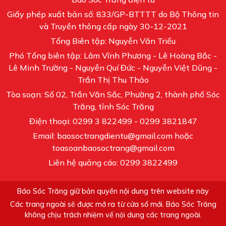
Giấy phép xuất bản số: 833/GP-BTTTT do Bộ Thông tin
và Truyền thông cấp ngày 30-12-2021
Tổng Biên tập: Nguyễn Văn Triều
Phó Tổng biên tập: Lâm Vĩnh Phương - Lê Hoàng Bắc -
Lê Minh Trường - Nguyễn Quí Đức - Nguyễn Việt Dũng -
Trần Thị Thu Thảo
Tòa soạn: Số 02, Trần Văn Sắc, Phường 2, thành phố Sóc
Trăng, tỉnh Sóc Trăng
Điện thoại: 0299 3 822499 - 0299 3821847
Email: baosoctrangdientu@gmail.com hoặc
toasoanbaosoctrang@gmail.com
Liên hệ quảng cáo: 0299 3822499
Báo Sóc Trăng giữ bản quyền nội dung trên website này
Các trang ngoài sẽ được mở ra từ cửa sổ mới. Báo Sóc Trăng
không chịu trách nhiệm về nội dung các trang ngoài.