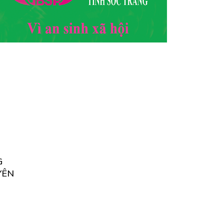
G
YÊN