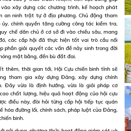
c vào xây dựng các chương trình, kế hoạch phát
ảm an ninh trật tự ở địa phương. Chủ động tham
 ủy, chính quyền tăng cường công tác kiểm tra,
quy chế dân chủ ở cơ sở đi vào chiều sâu, mang
đó, các cấp hội đã thực hiện tốt vai trò cầu nối
óp phần giải quyết các vấn đề nảy sinh trong đời
 phóng mặt bằng, đền bù đất đai.
 thêm, thời gian tới, Hội Cựu chiến binh tỉnh sẽ
rong tham gia xây dựng Đảng, xây dựng chính
 Đây vừa là định hướng, vừa là giải pháp cơ
ao chất lượng, hiệu quả hoạt động của hội cựu
ợc điều này, đòi hỏi từng cấp hội tiếp tục quán
chế hóa đường lối, chính sách, pháp luật của Đảng,
hiến binh.
ới nội dung, phương thức hoạt động giám sát và