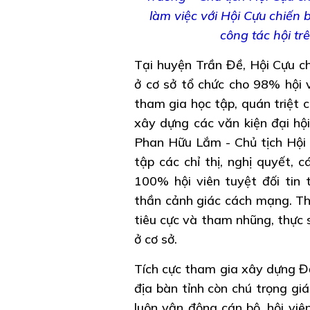
làm việc với Hội Cựu chiến 
công tác hội t
Tại huyện Trần Đề, Hội Cựu ch
ở cơ sở tổ chức cho 98% hội v
tham gia học tập, quán triệt c
xây dựng các văn kiện đại hộ
Phan Hữu Lắm - Chủ tịch Hội 
tập các chỉ thị, nghị quyết, c
100% hội viên tuyệt đối tin
thần cảnh giác cách mạng. Th
tiêu cực và tham nhũng, thực 
ở cơ sở.
Tích cực tham gia xây dựng Đả
địa bàn tỉnh còn chú trọng gi
luôn vận động cán bộ, hội viê