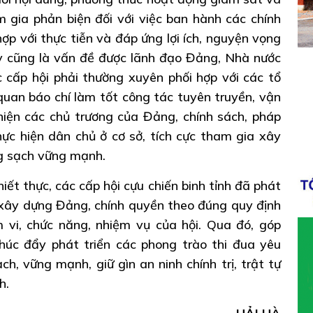
m gia phản biện đối với việc ban hành các chính
ợp với thực tiễn và đáp ứng lợi ích, nguyện vọng
y cũng là vấn đề được lãnh đạo Đảng, Nhà nước
 cấp hội phải thường xuyên phối hợp với các tổ
ơ quan báo chí làm tốt công tác tuyên truyền, vận
hiện các chủ trương của Đảng, chính sách, pháp
ực hiện dân chủ ở cơ sở, tích cực tham gia xây
ng sạch vững mạnh.
iết thực, các cấp hội cựu chiến binh tỉnh đã phát
a xây dựng Đảng, chính quyền theo đúng quy định
 vi, chức năng, nhiệm vụ của hội. Qua đó, góp
húc đẩy phát triển các phong trào thi đua yêu
h, vững mạnh, giữ gìn an ninh chính trị, trật tự
h.