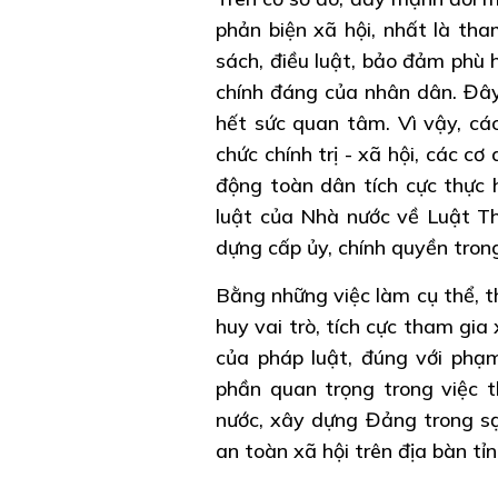
phản biện xã hội, nhất là tha
sách, điều luật, bảo đảm phù h
chính đáng của nhân dân. Đâ
hết sức quan tâm. Vì vậy, các
chức chính trị - xã hội, các c
động toàn dân tích cực thực 
luật của Nhà nước về Luật Th
dựng cấp ủy, chính quyền tro
Bằng những việc làm cụ thể, th
huy vai trò, tích cực tham gi
của pháp luật, đúng với phạm
phần quan trọng trong việc t
nước, xây dựng Đảng trong sạc
an toàn xã hội trên địa bàn tỉn