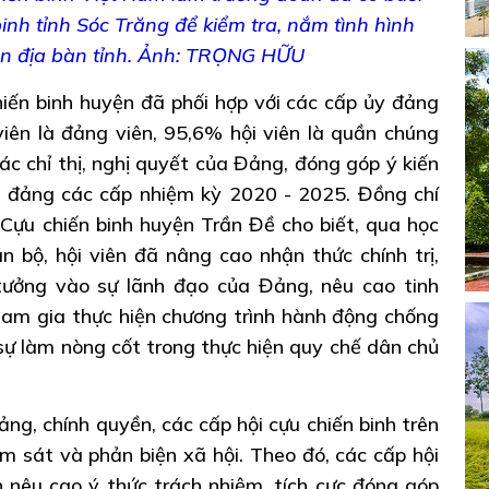
binh tỉnh Sóc Trăng để kiểm tra, nắm tình hình
rên địa bàn tỉnh. Ảnh: TRỌNG HỮU
iến binh huyện đã phối hợp với các cấp ủy đảng
iên là đảng viên, 95,6% hội viên là quần chúng
ác chỉ thị, nghị quyết của Đảng, đóng góp ý kiến
i đảng các cấp nhiệm kỳ 2020 - 2025. Đồng chí
Cựu chiến binh huyện Trần Đề cho biết, qua học
án bộ, hội viên đã nâng cao nhận thức chính trị,
 tưởng vào sự lãnh đạo của Đảng, nêu cao tinh
am gia thực hiện chương trình hành động chống
sự làm nòng cốt trong thực hiện quy chế dân chủ
ng, chính quyền, các cấp hội cựu chiến binh trên
ám sát và phản biện xã hội. Theo đó, các cấp hội
n nêu cao ý thức trách nhiệm, tích cực đóng góp