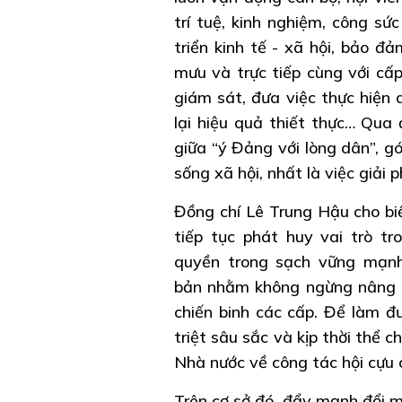
trí tuệ, kinh nghiệm, công sứ
triển kinh tế - xã hội, bảo đ
mưu và trực tiếp cùng với cấp
giám sát, đưa việc thực hiện 
lại hiệu quả thiết thực… Qua 
giữa “ý Đảng với lòng dân”, g
sống xã hội, nhất là việc giải
Đồng chí Lê Trung Hậu cho biết
tiếp tục phát huy vai trò t
quyền trong sạch vững mạnh.
bản nhằm không ngừng nâng c
chiến binh các cấp. Để làm đư
triệt sâu sắc và kịp thời thể 
Nhà nước về công tác hội cựu c
Trên cơ sở đó, đẩy mạnh đổi m