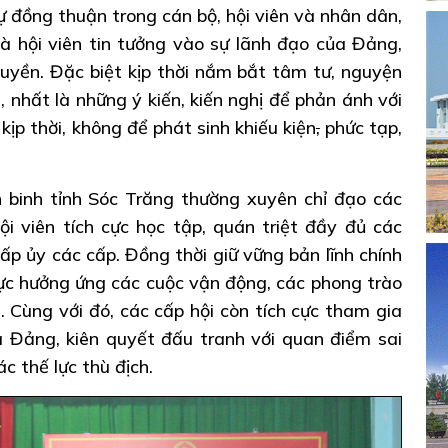
ự đồng thuận trong cán bộ, hội viên và nhân dân,
 hội viên tin tưởng vào sự lãnh đạo của Đảng,
quyền. Đặc biệt kịp thời nắm bắt tâm tư, nguyện
 nhất là những ý kiến, kiến nghị để phản ánh với
kịp thời, không để phát sinh khiếu kiện
,
phức tạp,
 binh tỉnh Sóc Trăng thường xuyên chỉ đạo các
ội viên tích cực học tập, quán triệt đầy đủ các
cấp ủy các cấp. Đồng thời giữ vững bản lĩnh chính
 cực hưởng ứng các cuộc vận động, các phong trào
. Cùng với đó, các cấp hội còn tích cực tham gia
 Đảng, kiên quyết đấu tranh với quan điểm sai
ác thế lực thù địch.