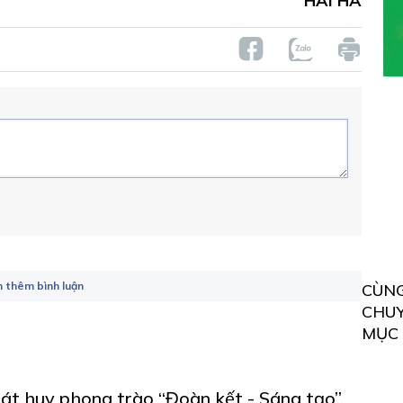
HẢI HÀ
 thêm bình luận
CÙN
CHU
MỤC
át huy phong trào “Đoàn kết - Sáng tạo”