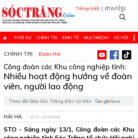
| ភាសាខ្មែរ
Tiếng Việt
THỜI SỰ
CHÍNH TRỊ
KINH TẾ
MULTIMEDIA
XÃ HỘI
PHÁP LUẬT
GIÁO DỤC - KHOA HỌC & CÔNG NGHỆ
CHÍNH TRỊ
Đoàn thể
QUỐC PHÒNG - AN NINH
QUỐC TẾ
SỨC KHỎE VÀ ĐỜI SỐNG
Công đoàn các Khu công nghiệp tỉnh:
VĂN HÓA - THỂ THAO - DU LỊCH
CHUYÊN ĐỀ
Nhiều hoạt động hướng về đoàn
viên, người lao động
ĐIỂM BÁO - TIN VẮN ĐỊA PHƯƠNG
THÔNG TIN CẦN BIẾT
THÔNG BÁO - QUẢNG CÁO
CHUYÊN TRANG
Theo dõi Báo Sóc Trăng điện tử trên
HỌC TẬP VÀ LÀM THEO TƯ TƯỞNG, ĐẠO ĐỨC, PHONG CÁCH HỒ 
HẢI HÀ
12:37, 13/01/2025
ĐẶT BÁO GIẤY ONLINE
STO - Sáng ngày 13/1, Công đoàn các Khu
công nghiệp tỉnh Sóc Trăng tổ chức Hội nghị