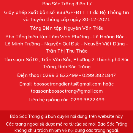
Báo Sóc Trăng điện tử
Giấy phép xuất bản số: 833/GP-BTTTT do Bộ Thông tin
và Truyền thông cấp ngày 30-12-2021
Tổng Biên tập: Nguyễn Văn Triều
Phó Tổng biên tập: Lâm Vĩnh Phương - Lê Hoàng Bắc -
Lê Minh Trường - Nguyễn Quí Đức - Nguyễn Việt Dũng -
Trần Thị Thu Thảo
Tòa soạn: Số 02, Trần Văn Sắc, Phường 2, thành phố Sóc
Trăng, tỉnh Sóc Trăng
Điện thoại: 0299 3 822499 - 0299 3821847
Email: baosoctrangdientu@gmail.com hoặc
toasoanbaosoctrang@gmail.com
Liên hệ quảng cáo: 0299 3822499
Báo Sóc Trăng giữ bản quyền nội dung trên website này
Các trang ngoài sẽ được mở ra từ cửa sổ mới. Báo Sóc Trăng
không chịu trách nhiệm về nội dung các trang ngoài.