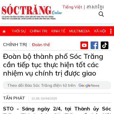
| ភាសាខ្មែរ
Tiếng Việt
THỜI SỰ
CHÍNH TRỊ
KINH TẾ
MULTIMEDIA
XÃ HỘI
PHÁP LUẬT
GIÁO DỤC - KHOA HỌC & CÔNG NGHỆ
CHÍNH TRỊ
Đoàn thể
QUỐC PHÒNG - AN NINH
QUỐC TẾ
SỨC KHỎE VÀ ĐỜI SỐNG
Đoàn bộ thành phố Sóc Trăng
VĂN HÓA - THỂ THAO - DU LỊCH
CHUYÊN ĐỀ
cần tiếp tục thực hiện tốt các
ĐIỂM BÁO - TIN VẮN ĐỊA PHƯƠNG
THÔNG TIN CẦN BIẾT
nhiệm vụ chính trị được giao
THÔNG BÁO - QUẢNG CÁO
CHUYÊN TRANG
Theo dõi Báo Sóc Trăng điện tử trên
HỌC TẬP VÀ LÀM THEO TƯ TƯỞNG, ĐẠO ĐỨC, PHONG CÁCH HỒ 
TẤN PHÁT
ĐẶT BÁO GIẤY ONLINE
12:28, 02/04/2025
STO - Sáng ngày 2/4, tại Thành ủy Sóc