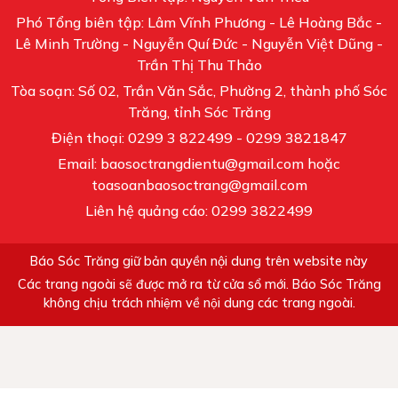
Phó Tổng biên tập: Lâm Vĩnh Phương - Lê Hoàng Bắc -
Lê Minh Trường - Nguyễn Quí Đức - Nguyễn Việt Dũng -
Trần Thị Thu Thảo
Tòa soạn: Số 02, Trần Văn Sắc, Phường 2, thành phố Sóc
Trăng, tỉnh Sóc Trăng
Điện thoại: 0299 3 822499 - 0299 3821847
Email: baosoctrangdientu@gmail.com hoặc
toasoanbaosoctrang@gmail.com
Liên hệ quảng cáo: 0299 3822499
Báo Sóc Trăng giữ bản quyền nội dung trên website này
Các trang ngoài sẽ được mở ra từ cửa sổ mới. Báo Sóc Trăng
không chịu trách nhiệm về nội dung các trang ngoài.