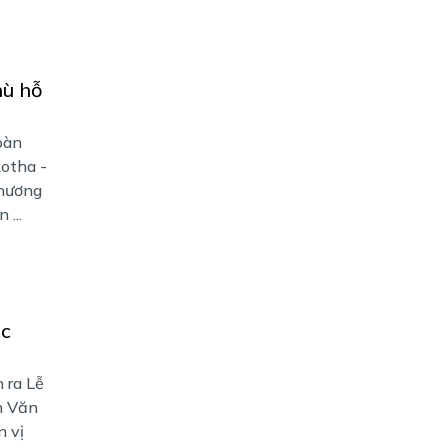
hù hỗ
oàn
otha -
Phương
 ...
ọc
 ra Lễ
n Văn
n vị