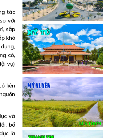
ng tác
so với
í, sắp
ặp khó
 dụng,
ng có,
ội vụ)
ó liên
 nguồn
̣c và
̉i, bổ
dục là