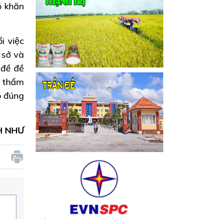
ó khăn
i việc
sở và
 đề đề
ó thẩm
o đúng
H NHƯ