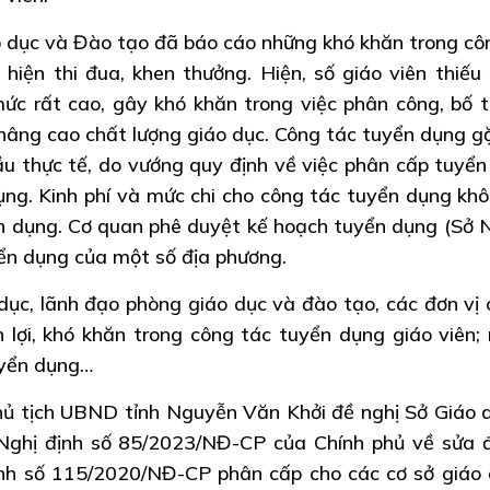
o dục và Đào tạo đã báo cáo những khó khăn trong cô
hiện thi đua, khen thưởng. Hiện, số giáo viên thiếu 
mức rất cao, gây khó khăn trong việc phân công, bố tr
nâng cao chất lượng giáo dục. Công tác tuyển dụng g
u thực tế, do vướng quy định về việc phân cấp tuyển
dụng. Kinh phí và mức chi cho công tác tuyển dụng khô
n dụng. Cơ quan phê duyệt kế hoạch tuyển dụng (Sở N
ển dụng của một số địa phương.
c, lãnh đạo phòng giáo dục và đào tạo, các đơn vị c
 lợi, khó khăn trong công tác tuyển dụng giáo viên;
tuyển dụng…
ủ tịch UBND tỉnh Nguyễn Văn Khởi đề nghị Sở Giáo du
 Nghị định số 85/2023/NĐ-CP của Chính phủ về sửa đô
 định số 115/2020/NĐ-CP phân cấp cho các cơ sở giáo 