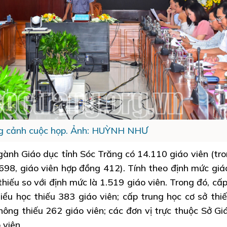
 cảnh cuộc họp. Ảnh: HUỲNH NHƯ
nh Giáo dục tỉnh Sóc Trăng có 14.110 giáo viên (tro
.698, giáo viên hợp đồng 412). Tính theo định mức giáo
hiếu so với định mức là 1.519 giáo viên. Trong đó, c
tiểu học thiếu 383 giáo viên; cấp trung học cơ sở thi
hông thiếu 262 giáo viên; các đơn vị trực thuộc Sở Gi
 viên.