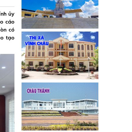
ỉnh ủy
áo cáo
còn có
ào tạo