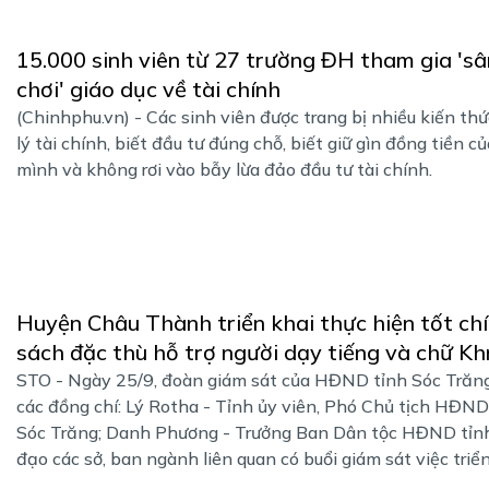
15.000 sinh viên từ 27 trường ĐH tham gia 'sâ
chơi' giáo dục về tài chính
(Chinhphu.vn) - Các sinh viên được trang bị nhiều kiến th
lý tài chính, biết đầu tư đúng chỗ, biết giữ gìn đồng tiền củ
mình và không rơi vào bẫy lừa đảo đầu tư tài chính.
Huyện Châu Thành triển khai thực hiện tốt ch
sách đặc thù hỗ trợ người dạy tiếng và chữ K
STO - Ngày 25/9, đoàn giám sát của HĐND tỉnh Sóc Trăn
các đồng chí: Lý Rotha - Tỉnh ủy viên, Phó Chủ tịch HĐND
Sóc Trăng; Danh Phương - Trưởng Ban Dân tộc HĐND tỉnh
đạo các sở, ban ngành liên quan có buổi giám sát việc triển 