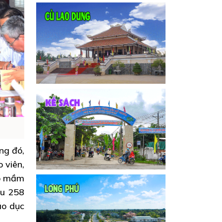
ng đó,
 viên,
ấp mầm
ếu 258
áo dục