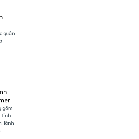
n
ức quản
a
ính
hmer
g gồm
 tỉnh
; lãnh
...