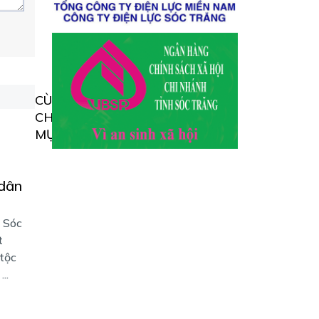
CÙNG
CHUYÊN
MỤC
 dân
, Sóc
t
tộc
..