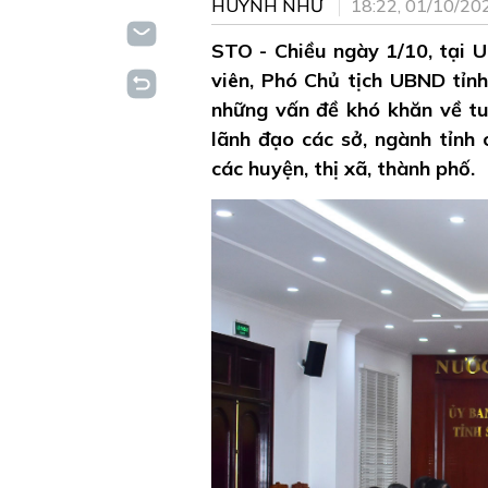
HUỲNH NHƯ
18:22, 01/10/20
STO - Chiều ngày 1/10, tại 
viên, Phó Chủ tịch UBND tỉn
những vấn đề khó khăn về tu
lãnh đạo các sở, ngành tỉnh
các huyện, thị xã, thành phố.