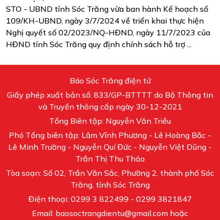
STO - UBND tỉnh Sóc Trăng vừa ban hành Kế hoạch số
109/KH-UBND, ngày 3/7/2024 về triển khai thực hiện
Nghị quyết số 02/2023/NQ-HĐND, ngày 11/7/2023 của
HĐND tỉnh Sóc Trăng quy định chính sách hỗ trợ ...
Báo Sóc Trăng điện tử
Giấy phép xuất bản số: 833/GP-BTTTT do Bộ Thông tin
và Truyền thông cấp ngày 30-12-2021
Tổng Biên tập: Nguyễn Văn Triều
Phó Tổng biên tập: Lâm Vĩnh Phương - Lê Hoàng Bắc -
Lê Minh Trường - Nguyễn Quí Đức - Nguyễn Việt Dũng -
Trần Thị Thu Thảo
Tòa soạn: Số 02, Trần Văn Sắc, Phường 2, thành phố Sóc
Trăng, tỉnh Sóc Trăng
Điện thoại: 0299 3 822499 - 0299 3821847
Email: baosoctrangdientu@gmail.com hoặc