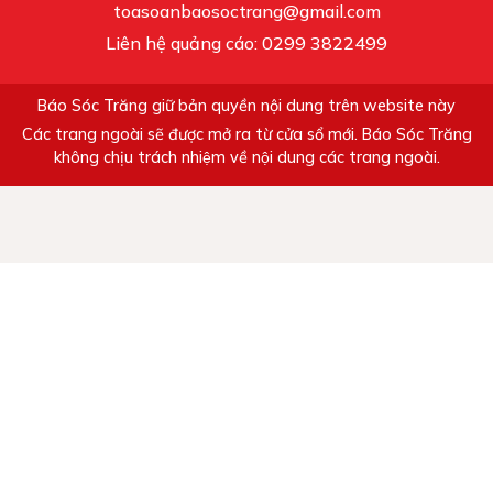
toasoanbaosoctrang@gmail.com
Liên hệ quảng cáo: 0299 3822499
Báo Sóc Trăng giữ bản quyền nội dung trên website này
Các trang ngoài sẽ được mở ra từ cửa sổ mới. Báo Sóc Trăng
không chịu trách nhiệm về nội dung các trang ngoài.