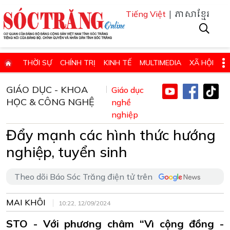
| ភាសាខ្មែរ
Tiếng Việt
THỜI SỰ
CHÍNH TRỊ
KINH TẾ
MULTIMEDIA
XÃ HỘI
PHÁP LUẬT
GIÁO DỤC - KHOA HỌC & CÔNG NGHỆ
GIÁO DỤC - KHOA
Giáo dục
HỌC & CÔNG NGHỆ
QUỐC PHÒNG - AN NINH
QUỐC TẾ
nghề
SỨC KHỎE VÀ ĐỜI SỐNG
nghiệp
VĂN HÓA - THỂ THAO - DU LỊCH
CHUYÊN ĐỀ
Đẩy mạnh các hình thức hướng
ĐIỂM BÁO - TIN VẮN ĐỊA PHƯƠNG
THÔNG TIN CẦN BIẾT
nghiệp, tuyển sinh
THÔNG BÁO - QUẢNG CÁO
CHUYÊN TRANG
Theo dõi Báo Sóc Trăng điện tử trên
HỌC TẬP VÀ LÀM THEO TƯ TƯỞNG, ĐẠO ĐỨC, PHONG CÁCH HỒ 
ĐẶT BÁO GIẤY ONLINE
MAI KHÔI
10:22, 12/09/2024
STO - Với phương châm “Vì cộng đồng -