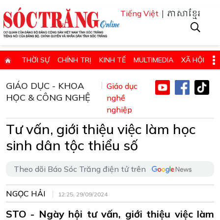
| ភាសាខ្មែរ
Tiếng Việt
THỜI SỰ
CHÍNH TRỊ
KINH TẾ
MULTIMEDIA
XÃ HỘI
PHÁP LUẬT
GIÁO DỤC - KHOA HỌC & CÔNG NGHỆ
GIÁO DỤC - KHOA
Giáo dục
HỌC & CÔNG NGHỆ
QUỐC PHÒNG - AN NINH
QUỐC TẾ
nghề
SỨC KHỎE VÀ ĐỜI SỐNG
nghiệp
VĂN HÓA - THỂ THAO - DU LỊCH
CHUYÊN ĐỀ
Tư vấn, giới thiệu việc làm học
ĐIỂM BÁO - TIN VẮN ĐỊA PHƯƠNG
THÔNG TIN CẦN BIẾT
sinh dân tộc thiểu số
THÔNG BÁO - QUẢNG CÁO
CHUYÊN TRANG
Theo dõi Báo Sóc Trăng điện tử trên
HỌC TẬP VÀ LÀM THEO TƯ TƯỞNG, ĐẠO ĐỨC, PHONG CÁCH HỒ 
ĐẶT BÁO GIẤY ONLINE
NGỌC HẢI
12:25, 29/09/2024
STO - Ngày hội tư vấn, giới thiệu việc làm