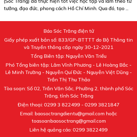
(Sóc Trăng) đã thực hiện tốt việc học tập và làm theo tư
tưởng, đạo đức, phong cách Hồ Chí Minh. Qua đó, tạo ...
Báo Sóc Trăng điện tử
Giấy phép xuất bản số: 833/GP-BTTTT do Bộ Thông tin
và Truyền thông cấp ngày 30-12-2021
Tổng Biên tập: Nguyễn Văn Triều
Phó Tổng biên tập: Lâm Vĩnh Phương - Lê Hoàng Bắc -
Lê Minh Trường - Nguyễn Quí Đức - Nguyễn Việt Dũng -
Trần Thị Thu Thảo
Tòa soạn: Số 02, Trần Văn Sắc, Phường 2, thành phố Sóc
Trăng, tỉnh Sóc Trăng
Điện thoại: 0299 3 822499 - 0299 3821847
Email: baosoctrangdientu@gmail.com hoặc
toasoanbaosoctrang@gmail.com
Liên hệ quảng cáo: 0299 3822499