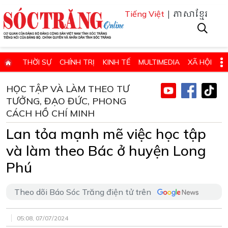
| ភាសាខ្មែរ
Tiếng Việt
THỜI SỰ
CHÍNH TRỊ
KINH TẾ
MULTIMEDIA
XÃ HỘI
PHÁP LUẬT
GIÁO DỤC - KHOA HỌC & CÔNG NGHỆ
HỌC TẬP VÀ LÀM THEO TƯ
TƯỞNG, ĐẠO ĐỨC, PHONG
QUỐC PHÒNG - AN NINH
QUỐC TẾ
SỨC KHỎE VÀ ĐỜI SỐNG
CÁCH HỒ CHÍ MINH
VĂN HÓA - THỂ THAO - DU LỊCH
CHUYÊN ĐỀ
Lan tỏa mạnh mẽ việc học tập
ĐIỂM BÁO - TIN VẮN ĐỊA PHƯƠNG
THÔNG TIN CẦN BIẾT
và làm theo Bác ở huyện Long
THÔNG BÁO - QUẢNG CÁO
CHUYÊN TRANG
Phú
HỌC TẬP VÀ LÀM THEO TƯ TƯỞNG, ĐẠO ĐỨC, PHONG CÁCH HỒ 
Theo dõi Báo Sóc Trăng điện tử trên
ĐẶT BÁO GIẤY ONLINE
05:08, 07/07/2024