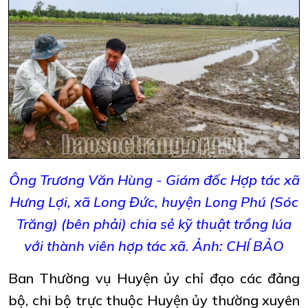
Ông Trương Văn Hùng - Giám đốc Hợp tác xã
Hưng Lợi, xã Long Đức, huyện Long Phú (Sóc
Trăng) (bên phải) chia sẻ kỹ thuật trồng lúa
với thành viên hợp tác xã. Ảnh: CHÍ BẢO
Ban Thường vụ Huyện ủy chỉ đạo các đảng
bộ, chi bộ trực thuộc Huyện ủy thường xuyên