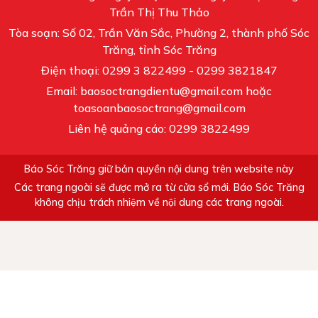
Trần Thị Thu Thảo
Tòa soạn: Số 02, Trần Văn Sắc, Phường 2, thành phố Sóc
Trăng, tỉnh Sóc Trăng
Điện thoại: 0299 3 822499 - 0299 3821847
Email: baosoctrangdientu@gmail.com hoặc
toasoanbaosoctrang@gmail.com
Liên hệ quảng cáo: 0299 3822499
Báo Sóc Trăng giữ bản quyền nội dung trên website này
Các trang ngoài sẽ được mở ra từ cửa sổ mới. Báo Sóc Trăng
không chịu trách nhiệm về nội dung các trang ngoài.