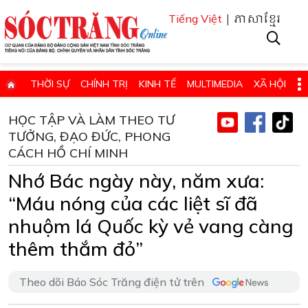
| ភាសាខ្មែរ
Tiếng Việt
THỜI SỰ
CHÍNH TRỊ
KINH TẾ
MULTIMEDIA
XÃ HỘI
PHÁP LUẬT
GIÁO DỤC - KHOA HỌC & CÔNG NGHỆ
HỌC TẬP VÀ LÀM THEO TƯ
TƯỞNG, ĐẠO ĐỨC, PHONG
QUỐC PHÒNG - AN NINH
QUỐC TẾ
SỨC KHỎE VÀ ĐỜI SỐNG
CÁCH HỒ CHÍ MINH
VĂN HÓA - THỂ THAO - DU LỊCH
CHUYÊN ĐỀ
Nhớ Bác ngày này, năm xưa:
ĐIỂM BÁO - TIN VẮN ĐỊA PHƯƠNG
THÔNG TIN CẦN BIẾT
“Máu nóng của các liệt sĩ đã
THÔNG BÁO - QUẢNG CÁO
CHUYÊN TRANG
nhuộm lá Quốc kỳ vẻ vang càng
HỌC TẬP VÀ LÀM THEO TƯ TƯỞNG, ĐẠO ĐỨC, PHONG CÁCH HỒ 
thêm thắm đỏ”
ĐẶT BÁO GIẤY ONLINE
Theo dõi Báo Sóc Trăng điện tử trên