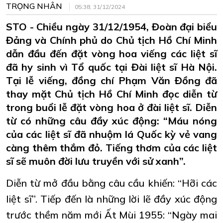
TRỌNG NHÂN
05:38, 31/12/2024
STO - Chiều ngày 31/12/1954, Đoàn đại biểu
Đảng và Chính phủ do Chủ tịch Hồ Chí Minh
dẫn đầu đến đặt vòng hoa viếng các liệt sĩ
đã hy sinh vì Tổ quốc tại Đài liệt sĩ Hà Nội.
Tại lễ viếng, đồng chí Phạm Văn Đồng đã
thay mặt Chủ tịch Hồ Chí Minh đọc diễn từ
trong buổi lễ đặt vòng hoa ở đài liệt sĩ. Diễn
từ có những câu đầy xúc động: “Máu nóng
của các liệt sĩ đã nhuộm lá Quốc kỳ vẻ vang
càng thêm thắm đỏ. Tiếng thơm của các liệt
sĩ sẽ muôn đời lưu truyền với sử xanh”.
Diễn từ mở đầu bằng câu cầu khiến: “Hỡi các
liệt sĩ”. Tiếp đến là những lời lẽ đầy xúc động
trước thềm năm mới Ất Mùi 1955: “Ngày mai