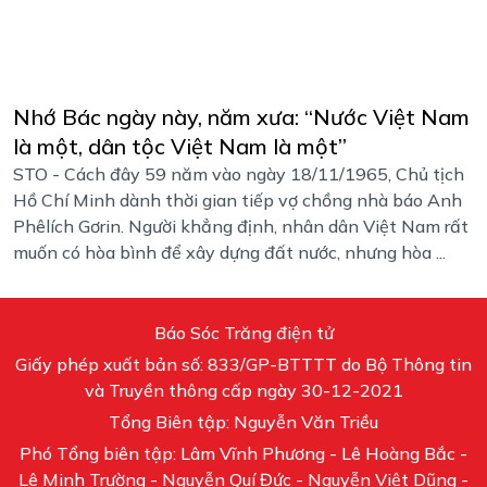
Nhớ Bác ngày này, năm xưa: “Nước Việt Nam
là một, dân tộc Việt Nam là một”
STO - Cách đây 59 năm vào ngày 18/11/1965, Chủ tịch
Hồ Chí Minh dành thời gian tiếp vợ chồng nhà báo Anh
Phêlích Gơrin. Người khẳng định, nhân dân Việt Nam rất
muốn có hòa bình để xây dựng đất nước, nhưng hòa ...
Báo Sóc Trăng điện tử
Giấy phép xuất bản số: 833/GP-BTTTT do Bộ Thông tin
và Truyền thông cấp ngày 30-12-2021
Tổng Biên tập: Nguyễn Văn Triều
Phó Tổng biên tập: Lâm Vĩnh Phương - Lê Hoàng Bắc -
Lê Minh Trường - Nguyễn Quí Đức - Nguyễn Việt Dũng -