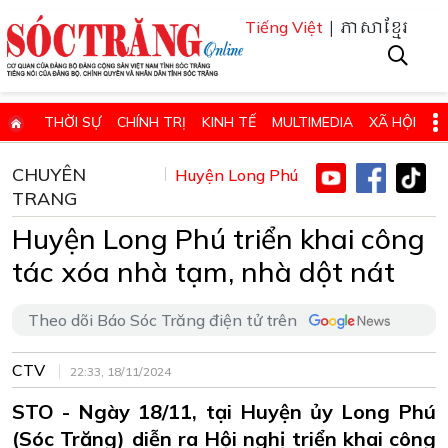
| ភាសាខ្មែរ
Tiếng Việt
THỜI SỰ
CHÍNH TRỊ
KINH TẾ
MULTIMEDIA
XÃ HỘI
PHÁP LUẬT
GIÁO DỤC - KHOA HỌC & CÔNG NGHỆ
CHUYÊN
Huyện Long Phú
TRANG
QUỐC PHÒNG - AN NINH
QUỐC TẾ
SỨC KHỎE VÀ ĐỜI SỐNG
Huyện Long Phú triển khai công
VĂN HÓA - THỂ THAO - DU LỊCH
CHUYÊN ĐỀ
tác xóa nhà tạm, nhà dột nát
ĐIỂM BÁO - TIN VẮN ĐỊA PHƯƠNG
THÔNG TIN CẦN BIẾT
THÔNG BÁO - QUẢNG CÁO
CHUYÊN TRANG
Theo dõi Báo Sóc Trăng điện tử trên
HỌC TẬP VÀ LÀM THEO TƯ TƯỞNG, ĐẠO ĐỨC, PHONG CÁCH HỒ 
CTV
22:33, 18/11/2024
ĐẶT BÁO GIẤY ONLINE
STO - Ngày 18/11, tại Huyện ủy Long Phú
(Sóc Trăng) diễn ra Hội nghị triển khai công