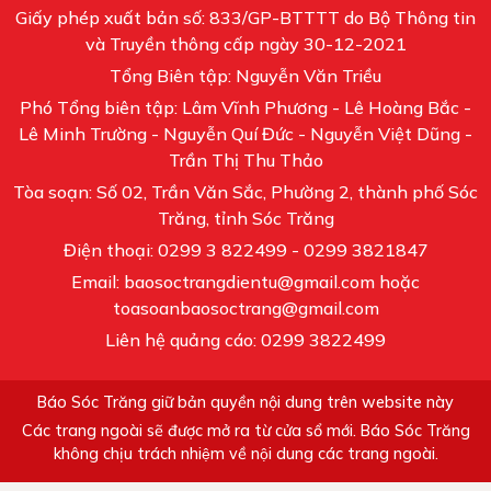
Giấy phép xuất bản số: 833/GP-BTTTT do Bộ Thông tin
và Truyền thông cấp ngày 30-12-2021
Tổng Biên tập: Nguyễn Văn Triều
Phó Tổng biên tập: Lâm Vĩnh Phương - Lê Hoàng Bắc -
Lê Minh Trường - Nguyễn Quí Đức - Nguyễn Việt Dũng -
Trần Thị Thu Thảo
Tòa soạn: Số 02, Trần Văn Sắc, Phường 2, thành phố Sóc
Trăng, tỉnh Sóc Trăng
Điện thoại: 0299 3 822499 - 0299 3821847
Email: baosoctrangdientu@gmail.com hoặc
toasoanbaosoctrang@gmail.com
Liên hệ quảng cáo: 0299 3822499
Báo Sóc Trăng giữ bản quyền nội dung trên website này
Các trang ngoài sẽ được mở ra từ cửa sổ mới. Báo Sóc Trăng
không chịu trách nhiệm về nội dung các trang ngoài.