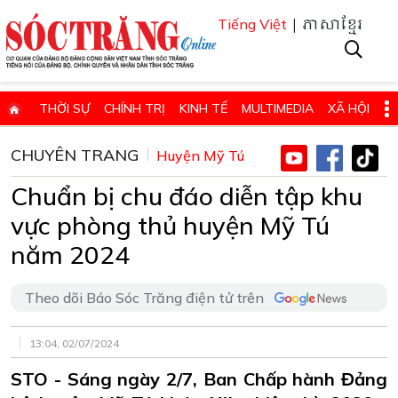
| ភាសាខ្មែរ
Tiếng Việt
THỜI SỰ
CHÍNH TRỊ
KINH TẾ
MULTIMEDIA
XÃ HỘI
PHÁP LUẬT
GIÁO DỤC - KHOA HỌC & CÔNG NGHỆ
CHUYÊN TRANG
Huyện Mỹ Tú
QUỐC PHÒNG - AN NINH
QUỐC TẾ
SỨC KHỎE VÀ ĐỜI SỐNG
Chuẩn bị chu đáo diễn tập khu
VĂN HÓA - THỂ THAO - DU LỊCH
CHUYÊN ĐỀ
vực phòng thủ huyện Mỹ Tú
ĐIỂM BÁO - TIN VẮN ĐỊA PHƯƠNG
THÔNG TIN CẦN BIẾT
năm 2024
THÔNG BÁO - QUẢNG CÁO
CHUYÊN TRANG
Theo dõi Báo Sóc Trăng điện tử trên
HỌC TẬP VÀ LÀM THEO TƯ TƯỞNG, ĐẠO ĐỨC, PHONG CÁCH HỒ 
ĐẶT BÁO GIẤY ONLINE
13:04, 02/07/2024
STO - Sáng ngày 2/7, Ban Chấp hành Đảng