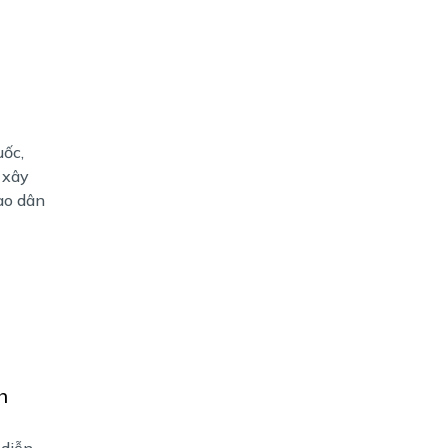
uốc,
 xây
ào dân
h
 diễn