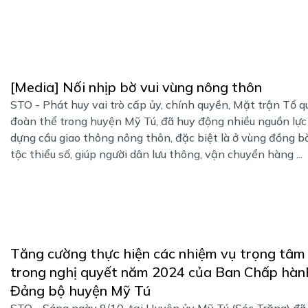
[Media] Nối nhịp bờ vui vùng nông thôn
STO - Phát huy vai trò cấp ủy, chính quyền, Mặt trận Tổ q
đoàn thể trong huyện Mỹ Tú, đã huy động nhiều nguồn lực
dựng cầu giao thông nông thôn, đặc biệt là ở vùng đồng b
tộc thiểu số, giúp người dân lưu thông, vận chuyển hàng ...
Tăng cường thực hiện các nhiệm vụ trọng tâm
trong nghị quyết năm 2024 của Ban Chấp hàn
Đảng bộ huyện Mỹ Tú
STO - Sáng ngày 8/10, tại Huyện ủy Mỹ Tú (Sóc Trăng) đã