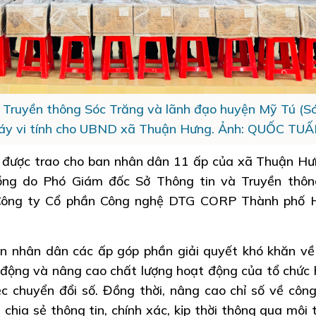
 Truyền thông Sóc Trăng và lãnh đạo huyện Mỹ Tú (S
máy vi tính cho UBND xã Thuận Hưng. Ảnh: QUỐC TU
h được trao cho ban nhân dân 11 ấp của xã Thuận Hư
đồng do Phó Giám đốc Sở Thông tin và Truyền thôn
ông ty Cổ phần Công nghệ DTG CORP Thành phố H
an nhân dân các ấp góp phần giải quyết khó khăn về
 động và nâng cao chất lượng hoạt động của tổ chức h
ệc chuyển đổi số. Đồng thời, nâng cao chỉ số về côn
 chia sẻ thông tin, chính xác, kịp thời thông qua môi 