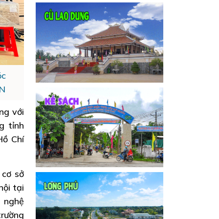
óc
ẤN
ng với
g tỉnh
ồ Chí
 cơ sở
ội tại
g nghệ
trường