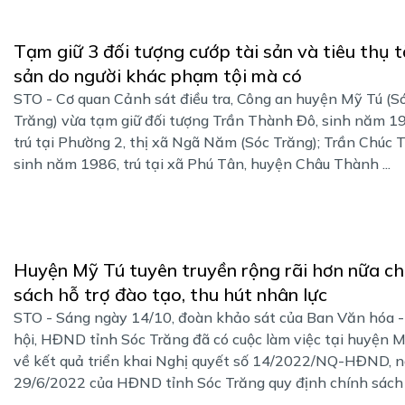
Tạm giữ 3 đối tượng cướp tài sản và tiêu thụ t
sản do người khác phạm tội mà có
STO - Cơ quan Cảnh sát điều tra, Công an huyện Mỹ Tú (S
Trăng) vừa tạm giữ đối tượng Trần Thành Đô, sinh năm 1
trú tại Phường 2, thị xã Ngã Năm (Sóc Trăng); Trần Chúc 
sinh năm 1986, trú tại xã Phú Tân, huyện Châu Thành ...
Huyện Mỹ Tú tuyên truyền rộng rãi hơn nữa ch
sách hỗ trợ đào tạo, thu hút nhân lực
STO - Sáng ngày 14/10, đoàn khảo sát của Ban Văn hóa -
hội, HĐND tỉnh Sóc Trăng đã có cuộc làm việc tại huyện 
về kết quả triển khai Nghị quyết số 14/2022/NQ-HĐND, 
29/6/2022 của HĐND tỉnh Sóc Trăng quy định chính sách h