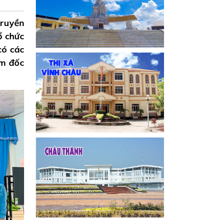
Truyền
ổ chức
có các
ám đốc