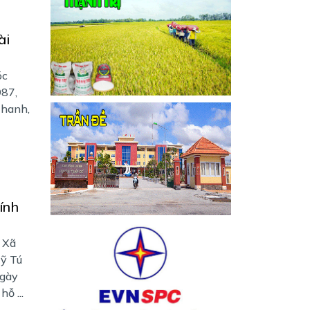
ài
óc
987,
Thanh,
ính
 Xã
Mỹ Tú
ngày
ỗ ...