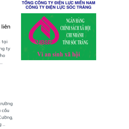
liên
 tại
ng ty
cho
..
trường
u cầu
Cường,
...