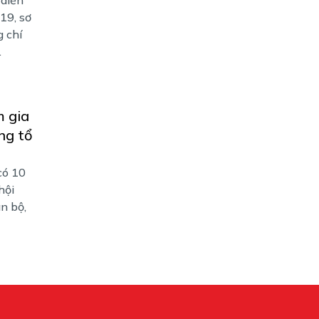
19, sơ
 chí
.
m gia
ng tổ
có 10
hội
n bộ,