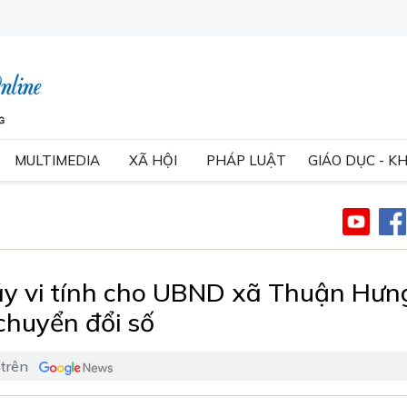
MULTIMEDIA
XÃ HỘI
PHÁP LUẬT
GIÁO DỤC - K
áy vi tính cho UBND xã Thuận Hưn
chuyển đổi số
 trên