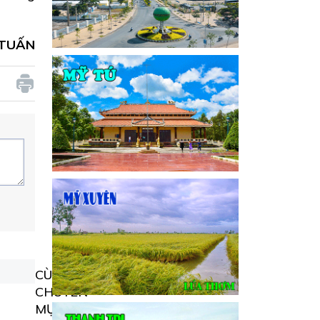
TUẤN
CÙNG
CHUYÊN
MỤC