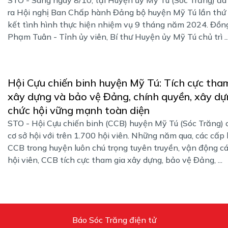
ra Hội nghị Ban Chấp hành Đảng bộ huyện Mỹ Tú lần thứ 
kết tình hình thực hiện nhiệm vụ 9 tháng năm 2024. Đồng
Phạm Tuân - Tỉnh ủy viên, Bí thư Huyện ủy Mỹ Tú chủ trì ..
Hội Cựu chiến binh huyện Mỹ Tú: Tích cực tha
xây dựng và bảo vệ Đảng, chính quyền, xây dự
chức hội vững mạnh toàn diện
STO - Hội Cựu chiến binh (CCB) huyện Mỹ Tú (Sóc Trăng) 
cơ sở hội với trên 1.700 hội viên. Những năm qua, các cấp 
CCB trong huyện luôn chú trọng tuyên truyền, vận động cá
hội viên, CCB tích cực tham gia xây dựng, bảo vệ Đảng, ...
Báo Sóc Trăng điện tử