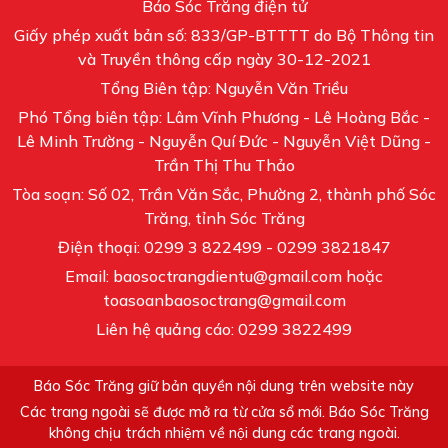
Báo Sóc Trăng điện tử
Giấy phép xuất bản số: 833/GP-BTTTT do Bộ Thông tin
và Truyền thông cấp ngày 30-12-2021
Tổng Biên tập: Nguyễn Văn Triều
Phó Tổng biên tập: Lâm Vĩnh Phương - Lê Hoàng Bắc -
Lê Minh Trường - Nguyễn Quí Đức - Nguyễn Việt Dũng -
Trần Thị Thu Thảo
Tòa soạn: Số 02, Trần Văn Sắc, Phường 2, thành phố Sóc
Trăng, tỉnh Sóc Trăng
Điện thoại: 0299 3 822499 - 0299 3821847
Email: baosoctrangdientu@gmail.com hoặc
toasoanbaosoctrang@gmail.com
Liên hệ quảng cáo: 0299 3822499
Báo Sóc Trăng giữ bản quyền nội dung trên website này
Các trang ngoài sẽ được mở ra từ cửa sổ mới. Báo Sóc Trăng
không chịu trách nhiệm về nội dung các trang ngoài.