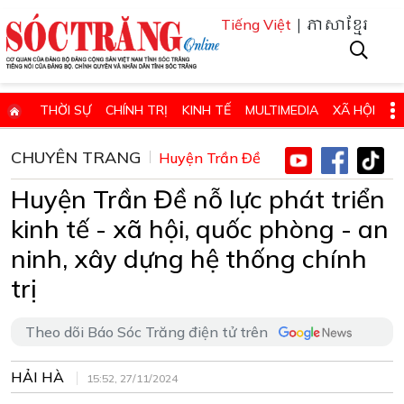
| ភាសាខ្មែរ
Tiếng Việt
THỜI SỰ
CHÍNH TRỊ
KINH TẾ
MULTIMEDIA
XÃ HỘI
PHÁP LUẬT
GIÁO DỤC - KHOA HỌC & CÔNG NGHỆ
CHUYÊN TRANG
Huyện Trần Đề
QUỐC PHÒNG - AN NINH
QUỐC TẾ
SỨC KHỎE VÀ ĐỜI SỐNG
Huyện Trần Đề nỗ lực phát triển
VĂN HÓA - THỂ THAO - DU LỊCH
CHUYÊN ĐỀ
kinh tế - xã hội, quốc phòng - an
ĐIỂM BÁO - TIN VẮN ĐỊA PHƯƠNG
THÔNG TIN CẦN BIẾT
ninh, xây dựng hệ thống chính
trị
THÔNG BÁO - QUẢNG CÁO
CHUYÊN TRANG
HỌC TẬP VÀ LÀM THEO TƯ TƯỞNG, ĐẠO ĐỨC, PHONG CÁCH HỒ 
Theo dõi Báo Sóc Trăng điện tử trên
ĐẶT BÁO GIẤY ONLINE
HẢI HÀ
15:52, 27/11/2024