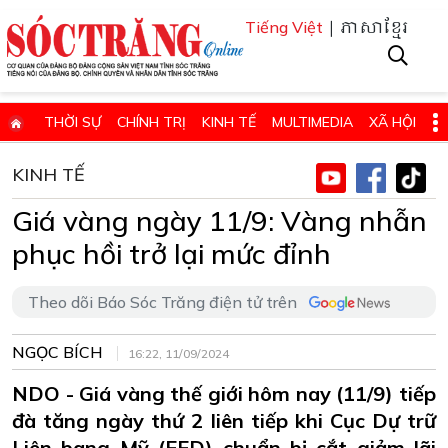
| ភាសាខ្មែរ
Tiếng Việt
THỜI SỰ
CHÍNH TRỊ
KINH TẾ
MULTIMEDIA
XÃ HỘI
PHÁP LUẬT
GIÁO DỤC - KHOA HỌC & CÔNG NGHỆ
KINH TẾ
QUỐC PHÒNG - AN NINH
QUỐC TẾ
SỨC KHỎE VÀ ĐỜI SỐNG
Giá vàng ngày 11/9: Vàng nhẫn
VĂN HÓA - THỂ THAO - DU LỊCH
CHUYÊN ĐỀ
phục hồi trở lại mức đỉnh
ĐIỂM BÁO - TIN VẮN ĐỊA PHƯƠNG
THÔNG TIN CẦN BIẾT
Theo dõi Báo Sóc Trăng điện tử trên
THÔNG BÁO - QUẢNG CÁO
CHUYÊN TRANG
HỌC TẬP VÀ LÀM THEO TƯ TƯỞNG, ĐẠO ĐỨC, PHONG CÁCH HỒ 
NGỌC BÍCH
16:22, 11/09/2024
ĐẶT BÁO GIẤY ONLINE
NDO - Giá vàng thế giới hôm nay (11/9) tiếp
đà tăng ngày thứ 2 liên tiếp khi Cục Dự trữ
Liên bang Mỹ (FED) chuẩn bị cắt giảm lãi