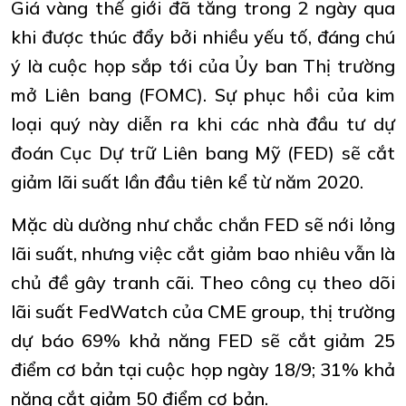
Giá vàng thế giới đã tăng trong 2 ngày qua
khi được thúc đẩy bởi nhiều yếu tố, đáng chú
ý là cuộc họp sắp tới của Ủy ban Thị trường
mở Liên bang (FOMC). Sự phục hồi của kim
loại quý này diễn ra khi các nhà đầu tư dự
đoán Cục Dự trữ Liên bang Mỹ (FED) sẽ cắt
giảm lãi suất lần đầu tiên kể từ năm 2020.
Mặc dù dường như chắc chắn FED sẽ nới lỏng
lãi suất, nhưng việc cắt giảm bao nhiêu vẫn là
chủ đề gây tranh cãi. Theo công cụ theo dõi
lãi suất FedWatch của CME group, thị trường
dự báo 69% khả năng FED sẽ cắt giảm 25
điểm cơ bản tại cuộc họp ngày 18/9; 31% khả
năng cắt giảm 50 điểm cơ bản.