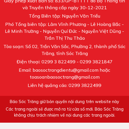
Giấy phép xuất bản số: 833/GP-BTTTT do Bộ Thông tin
và Truyền thông cấp ngày 30-12-2021
Tổng Biên tập: Nguyễn Văn Triều
Phó Tổng biên tập: Lâm Vĩnh Phương - Lê Hoàng Bắc -
Lê Minh Trường - Nguyễn Quí Đức - Nguyễn Việt Dũng -
Trần Thị Thu Thảo
Tòa soạn: Số 02, Trần Văn Sắc, Phường 2, thành phố Sóc
Trăng, tỉnh Sóc Trăng
Điện thoại: 0299 3 822499 - 0299 3821847
Email: baosoctrangdientu@gmail.com hoặc
toasoanbaosoctrang@gmail.com
Liên hệ quảng cáo: 0299 3822499
Báo Sóc Trăng giữ bản quyền nội dung trên website này
Các trang ngoài sẽ được mở ra từ cửa sổ mới. Báo Sóc Trăng
không chịu trách nhiệm về nội dung các trang ngoài.