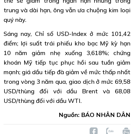
thể sẽ giảm trong ngắn hạn nhưng trong
trung và dài hạn, ông vẫn ưa chuộng kim loại
quý này.
Sáng nay, Chỉ số USD-Index ở mức 101,42
điểm; lợi suất trái phiếu kho bạc Mỹ kỳ hạn
10 năm giảm nhẹ xuống 3,618%; chứng
khoán Mỹ tiếp tục phục hồi sau tuần giảm
mạnh; giá dầu tiếp đà giảm về mức thấp nhất
trong vòng 3 năm qua, giao dịch ở mức 69,58
USD/thùng đối với dầu Brent và 68,08
USD/thùng đối với dầu WTI.
Nguồn: BÁO NHÂN DÂN