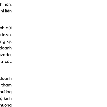
h hơn.
ị liên
nh gửi
de.vn.
ng ký,
 doanh
azada,
ủa các
 doanh
c tham
thương
ộ kinh
thương