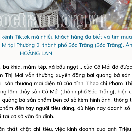
 kênh Tiktok mà nhiều khách hàng đã biết và tìm mua
 M tại Phường 2, thành phố Sóc Trăng (Sóc Trăng). Ản
HOÀNG LAN
 ba khía, mắm tép, xá bấu ngọt… của Cô Mới đã được
ạm Thị Mới vẫn thường xuyên đăng bài quảng bá sả
, sàn thương mại điện tử của tỉnh. Theo chị Phạm Thị
ông lâm thủy sản Cô Mới (thành phố Sóc Trăng), hiện c
ng quảng bá sản phẩm bên cơ sở kèm hình ảnh, thông ti
 phẩm đến tay người tiêu dùng, dù hiện nay doanh số 
tại cơ sở vẫn ổn định.
ân thắt chặt chi tiêu, việc kinh doanh của anh Triệ