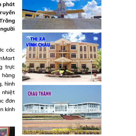
n phát
truyền
 Trăng
 người
ợc các
inMart
g trực
h hàng
, hình
 nhiệt
ác đơn
n kính