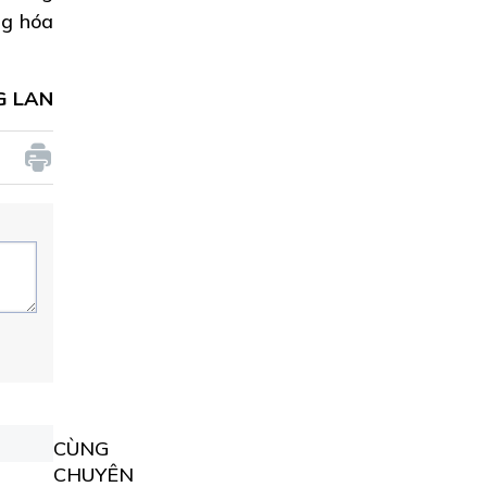
ng hóa
G LAN
CÙNG
CHUYÊN