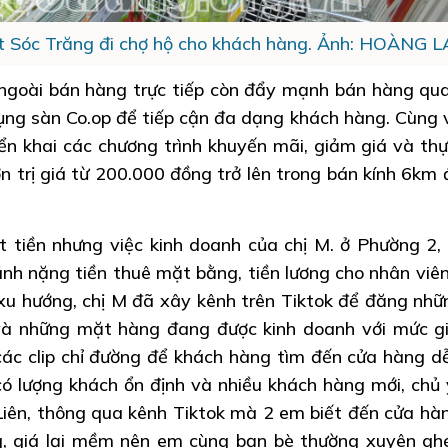
t Sóc Trăng đi chợ hộ cho khách hàng. Ảnh: HOÀNG 
 ngoài bán hàng trực tiếp còn đẩy mạnh bán hàng qua
ng sàn Co.op để tiếp cận đa dạng khách hàng. Cùng v
iển khai các chương trình khuyến mãi, giảm giá và thự
n trị giá từ 200.000 đồng trở lên trong bán kính 6km 
tiền nhưng việc kinh doanh của chị M. ở Phường 2,
nh nặng tiền thuê mặt bằng, tiền lương cho nhân viê
 xu hướng, chị M đã xây kênh trên Tiktok để đăng nhữn
 và những mặt hàng đang được kinh doanh với mức g
các clip chỉ đường để khách hàng tìm đến cửa hàng d
có lượng khách ổn định và nhiều khách hàng mới, chủ 
 Liên, thông qua kênh Tiktok mà 2 em biết đến cửa hà
g, giá lại mềm nên em cùng bạn bè thường xuyên g