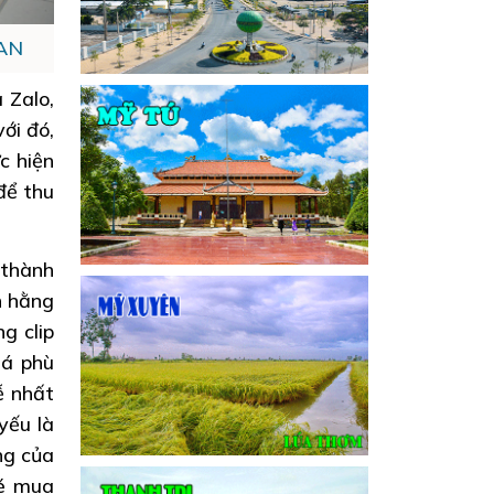
LAN
 Zalo,
ới đó,
c hiện
để thu
 thành
n hằng
g clip
iá phù
ễ nhất
yếu là
ng của
hé mua