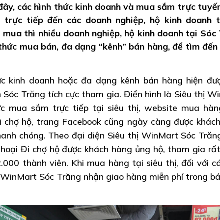
ây, các hình thức kinh doanh và mua sắm trực tuyế
 trực tiếp đến các doanh nghiệp, hộ kinh doanh 
i mua thì nhiều doanh nghiệp, hộ kinh doanh tại Sóc
thức mua bán, đa dạng “kênh” bán hàng, để tìm đến
ức kinh doanh hoặc đa dạng kênh bán hàng hiện đư
 Sóc Trăng tích cực tham gia. Điển hình là Siêu thị W
c mua sắm trực tiếp tại siêu thị, website mua hàn
Đi chợ hộ, trang Facebook cũng ngày càng được khác
nhanh chóng. Theo đại diện Siêu thị WinMart Sóc Trăng
thoại Đi chợ hộ được khách hàng ủng hộ, tham gia rất
.000 thành viên. Khi mua hàng tại siêu thị, đối với c
 WinMart Sóc Trăng nhận giao hàng miễn phí trong bá