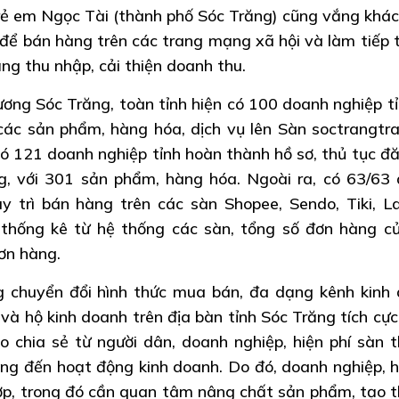
rẻ em Ngọc Tài (thành phố Sóc Trăng) cũng vắng khác
ể bán hàng trên các trang mạng xã hội và làm tiếp th
ng thu nhập, cải thiện doanh thu.
ơng Sóc Trăng, toàn tỉnh hiện có 100 doanh nghiệp tỉ
ác sản phẩm, hàng hóa, dịch vụ lên Sàn soctrangtra
ó 121 doanh nghiệp tỉnh hoàn thành hồ sơ, thủ tục đă
g, với 301 sản phẩm, hàng hóa. Ngoài ra, có 63/63
y trì bán hàng trên các sàn Shopee, Sendo, Tiki, L
 thống kê từ hệ thống các sàn, tổng số đơn hàng c
ơn hàng.
g chuyển đổi hình thức mua bán, đa dạng kênh kinh
à hộ kinh doanh trên địa bàn tỉnh Sóc Trăng tích cự
o chia sẻ từ người dân, doanh nghiệp, hiện phí sàn 
ng đến hoạt động kinh doanh. Do đó, doanh nghiệp, h
ợp, trong đó cần quan tâm nâng chất sản phẩm, tạo 