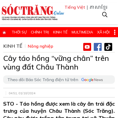
| ភាសាខ្មែរ
Tiếng Việt
THỜI SỰ
CHÍNH TRỊ
KINH TẾ
MULTIMEDIA
XÃ HỘI
PHÁP LUẬT
GIÁO DỤC - KHOA HỌC & CÔNG NGHỆ
KINH TẾ
Nông nghiệp
QUỐC PHÒNG - AN NINH
QUỐC TẾ
SỨC KHỎE VÀ ĐỜI SỐNG
Cây táo hồng “vững chân” trên
VĂN HÓA - THỂ THAO - DU LỊCH
CHUYÊN ĐỀ
vùng đất Châu Thành
ĐIỂM BÁO - TIN VẮN ĐỊA PHƯƠNG
THÔNG TIN CẦN BIẾT
Theo dõi Báo Sóc Trăng điện tử trên
THÔNG BÁO - QUẢNG CÁO
CHUYÊN TRANG
HỌC TẬP VÀ LÀM THEO TƯ TƯỞNG, ĐẠO ĐỨC, PHONG CÁCH HỒ 
04:51, 01/10/2024
ĐẶT BÁO GIẤY ONLINE
STO - Táo hồng được xem là cây ăn trái đặc
trưng của huyện Châu Thành (Sóc Trăng).
Cây này được trồng tập trung tại xã Thuận