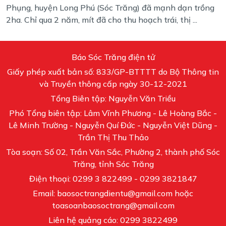
Phụng, huyện Long Phú (Sóc Trăng) đã mạnh dạn trồng
2ha. Chỉ qua 2 năm, mít đã cho thu hoạch trái, thị ...
Báo Sóc Trăng điện tử
Giấy phép xuất bản số: 833/GP-BTTTT do Bộ Thông tin
và Truyền thông cấp ngày 30-12-2021
Tổng Biên tập: Nguyễn Văn Triều
Phó Tổng biên tập: Lâm Vĩnh Phương - Lê Hoàng Bắc -
Lê Minh Trường - Nguyễn Quí Đức - Nguyễn Việt Dũng -
Trần Thị Thu Thảo
Tòa soạn: Số 02, Trần Văn Sắc, Phường 2, thành phố Sóc
Trăng, tỉnh Sóc Trăng
Điện thoại: 0299 3 822499 - 0299 3821847
Email: baosoctrangdientu@gmail.com hoặc
toasoanbaosoctrang@gmail.com
Liên hệ quảng cáo: 0299 3822499