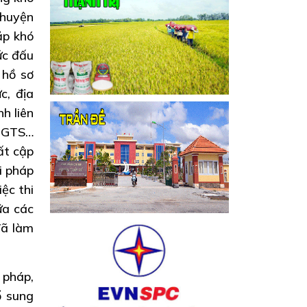
 huyện
ặp khó
ức đấu
 hồ sơ
c, địa
h liên
 ĐGTS…
ất cập
i pháp
ệc thi
ữa các
đã làm
 pháp,
ổ sung