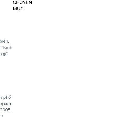
CHUYÊN
MỤC
biến,
n “Kinh
o gỡ
nh phố
bị can
 2005,
 ...