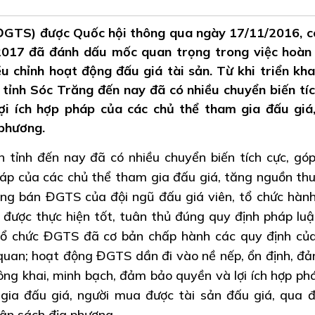
(ĐGTS) được Quốc hội thông qua ngày 17/11/2016, c
/2017 đã đánh dấu mốc quan trọng trong việc hoàn 
u chỉnh hoạt động đấu giá tài sản. Từ khi triển kha
tỉnh Sóc Trăng đến nay đã có nhiều chuyển biến tíc
i ích hợp pháp của các chủ thể tham gia đấu giá
 phương.
tỉnh đến nay đã có nhiều chuyển biến tích cực, gó
háp của các chủ thể tham gia đấu giá, tăng nguồn th
ng bán ĐGTS của đội ngũ đấu giá viên, tổ chức hàn
được thực hiện tốt, tuân thủ đúng quy định pháp luậ
 tổ chức ĐGTS đã cơ bản chấp hành các quy định củ
quan; hoạt động ĐGTS dần đi vào nề nếp, ổn định, đ
công khai, minh bạch, đảm bảo quyền và lợi ích hợp ph
 gia đấu giá, người mua được tài sản đấu giá, qua 
ân sách địa phương.