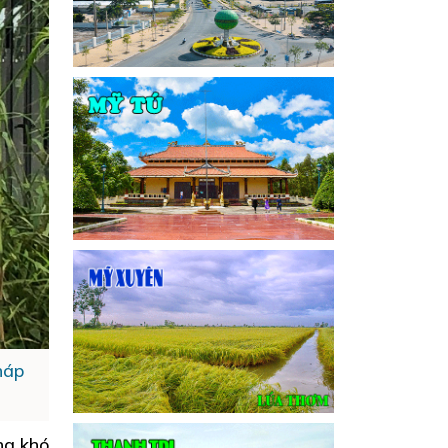
háp
ng khó