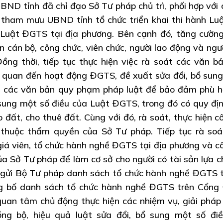
ND tỉnh đã chỉ đạo Sở Tư pháp chủ trì, phối hợp với 
, tham mưu UBND tỉnh tổ chức triển khai thi hành Lu
 Luật ĐGTS tại địa phương. Bên cạnh đó, tăng cườn
n cán bộ, công chức, viên chức, người lao động và ngư
 Đồng thời, tiếp tục thực hiện việc rà soát các văn b
n quan đến hoạt động ĐGTS, đề xuất sửa đổi, bổ sung
i các văn bản quy phạm pháp luật để bảo đảm phù h
 sung một số điều của Luật ĐGTS, trong đó có quy đị
 đất, cho thuê đất. Cùng với đó, rà soát, thực hiện c
thuộc thẩm quyền của Sở Tư pháp. Tiếp tục rà soá
iá viên, tổ chức hành nghề ĐGTS tại địa phương và c
ủa Sở Tư pháp để làm cơ sở cho người có tài sản lựa c
gửi Bộ Tư pháp danh sách tổ chức hành nghề ĐGTS t
ng bố danh sách tổ chức hành nghề ĐGTS trên Cổn
 quan tâm chủ động thực hiện các nhiệm vụ, giải pháp
ng bộ, hiệu quả luật sửa đổi, bổ sung một số đi