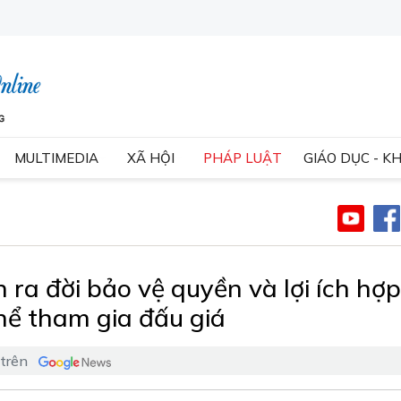
MULTIMEDIA
XÃ HỘI
PHÁP LUẬT
GIÁO DỤC - K
n ra đời bảo vệ quyền và lợi ích hợp
hể tham gia đấu giá
 trên