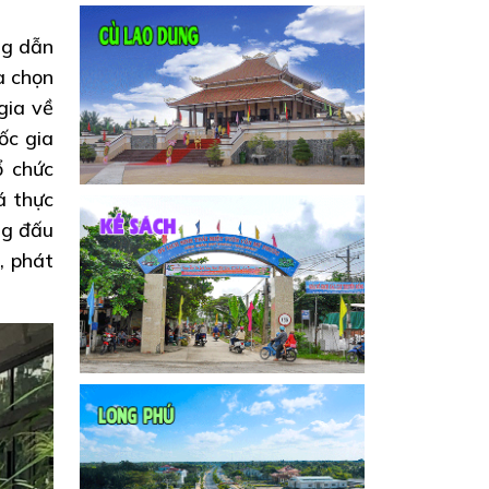
ng dẫn
a chọn
gia về
ốc gia
ổ chức
á thực
ng đấu
, phát