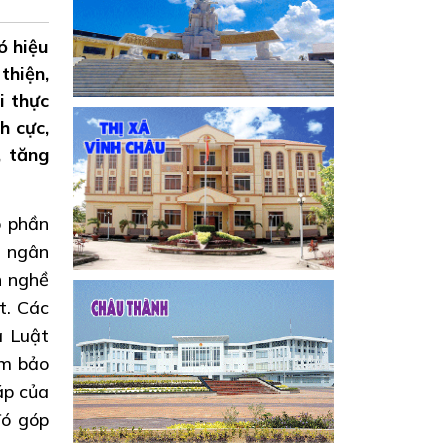
ó hiệu
thiện,
i thực
h cực,
, tăng
p phần
u ngân
h nghề
t. Các
a Luật
ảm bảo
áp của
đó góp