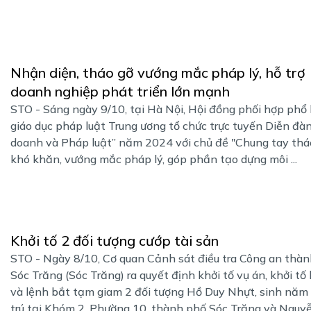
Nhận diện, tháo gỡ vướng mắc pháp lý, hỗ trợ
doanh nghiệp phát triển lớn mạnh
STO - Sáng ngày 9/10, tại Hà Nội, Hội đồng phối hợp phổ 
giáo dục pháp luật Trung ương tổ chức trực tuyến Diễn đà
doanh và Pháp luật” năm 2024 với chủ đề "Chung tay thá
khó khăn, vướng mắc pháp lý, góp phần tạo dựng môi ...
Khởi tố 2 đối tượng cướp tài sản
STO - Ngày 8/10, Cơ quan Cảnh sát điều tra Công an thà
Sóc Trăng (Sóc Trăng) ra quyết định khởi tố vụ án, khởi tố 
và lệnh bắt tạm giam 2 đối tượng Hồ Duy Nhựt, sinh năm
trú tại Khóm 2, Phường 10, thành phố Sóc Trăng và Nguyễn