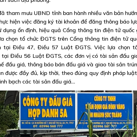
 đã tham mưu UBND tỉnh ban hành nhiều văn bản hướ
thực hiện việc đăng ký tài khoản để đăng thông báo lự
dụng ổn định, hiệu quả Cổng thông tin điện tử quốc 
ựa chọn tổ chức ĐGTS trên Cổng thông tin điện tử qu
tại Điều 47, Điều 57 Luật ĐGTS. Việc lựa chọn t
tại Điều 56 Luật ĐGTS, các đơn vị có tài sản đấu gi
hế đấu giá, thông báo bán đấu giá và giao tài sản trú
n được đầy đủ, kịp thời, theo đúng quy định pháp luật
inh bạch các tài sản đấu giá…