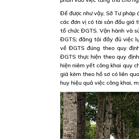
Để được như vậy, Sở Tư pháp
các đơn vị có tài sản đấu giá 
tổ chức ĐGTS. Vận hành và sử 
ĐGTS; đăng tải đầy đủ việc l
về ĐGTS đúng theo quy định 
ĐGTS thực hiện theo quy định 
hiện niêm yết công khai quy c
giá kèm theo hồ sơ có liên qua
huy hiệu quả việc công khai, m