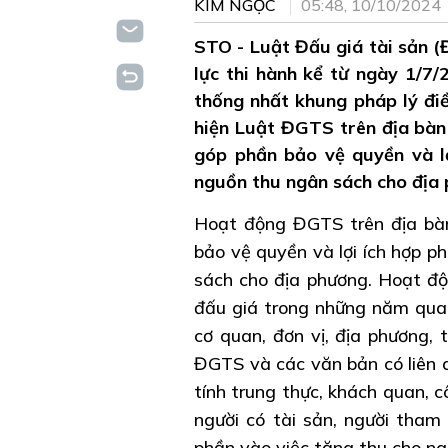
KIM NGỌC
05:48, 10/10/2024
STO - Luật Đấu giá tài sản 
lực thi hành kể từ ngày 1/7
thống nhất khung pháp lý điề
hiện Luật ĐGTS trên địa bàn 
góp phần bảo vệ quyền và lợ
nguồn thu ngân sách cho địa
Hoạt động ĐGTS trên địa bàn 
bảo vệ quyền và lợi ích hợp p
sách cho địa phương. Hoạt độ
đấu giá trong những năm qua 
cơ quan, đơn vị, địa phương,
ĐGTS và các văn bản có liên 
tính trung thực, khách quan, 
người có tài sản, người tham
phần vào việc tăng thu cho ng