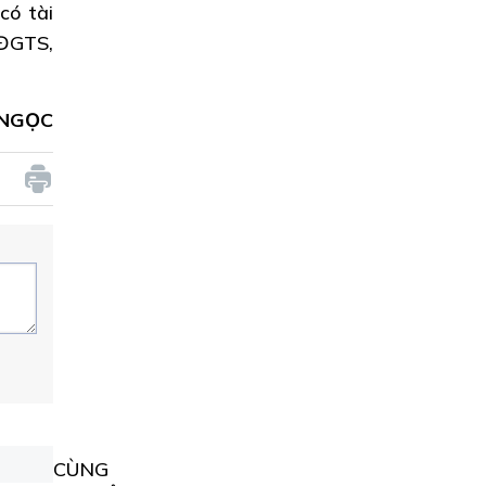
có tài
 ĐGTS,
 NGỌC
CÙNG