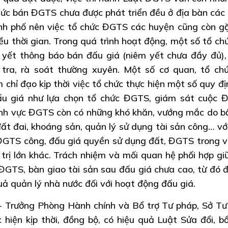
 chức bán ĐGTS chưa được phát triển đều ở địa bàn các
nh phố nên việc tổ chức ĐGTS các huyện cũng còn g
iều thời gian. Trong quá trình hoạt động, một số tổ ch
m yết thông báo bán đấu giá (niêm yết chưa đầy đủ),
tra, rà soát thường xuyên. Một số cơ quan, tổ chứ
hỉ đạo kịp thời việc tổ chức thực hiện một số quy địn
ấu giá như lựa chọn tổ chức ĐGTS, giám sát cuộc
lĩnh vực ĐGTS còn có những khó khăn, vướng mắc do b
đất đai, khoáng sản, quản lý sử dụng tài sản công… vớ
GTS công, đấu giá quyền sử dụng đất, ĐGTS trong vi
 trị lớn khác. Trách nhiệm và mối quan hệ phối hợp gi
 ĐGTS, bàn giao tài sản sau đấu giá chưa cao, từ đó 
uả quản lý nhà nước đối với hoạt động đấu giá.
 Trưởng Phòng Hành chính và Bổ trợ Tư pháp, Sở Tư
hiện kịp thời, đồng bộ, có hiệu quả Luật Sửa đổi, b