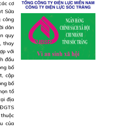
các cơ
ật Sửa
g công
ời dân
ản quy
, thay
ợp với
nh đấu
ông bố
t, cập
ông bố
họn tổ
ại địa
g ĐGTS
 thuộc
ều của