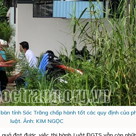
bàn tỉnh Sóc Trăng chấp hành tốt các quy định của p
luật. Ảnh: KIM NGỌC
t quả đạt được, việc thi hành Luật ĐGTS vẫn còn nhữ