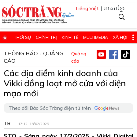
| ភាសាខ្មែរ
Tiếng Việt
THỜI SỰ
CHÍNH TRỊ
KINH TẾ
MULTIMEDIA
XÃ HỘI
PHÁP LUẬT
GIÁO DỤC - KHOA HỌC & CÔNG NGHỆ
THÔNG BÁO - QUẢNG
Quảng
CÁO
QUỐC PHÒNG - AN NINH
QUỐC TẾ
cáo
SỨC KHỎE VÀ ĐỜI SỐNG
Các địa điểm kinh doanh của
VĂN HÓA - THỂ THAO - DU LỊCH
CHUYÊN ĐỀ
Vikki đồng loạt mở cửa với diện
ĐIỂM BÁO - TIN VẮN ĐỊA PHƯƠNG
THÔNG TIN CẦN BIẾT
mạo mới
THÔNG BÁO - QUẢNG CÁO
CHUYÊN TRANG
HỌC TẬP VÀ LÀM THEO TƯ TƯỞNG, ĐẠO ĐỨC, PHONG CÁCH HỒ 
Theo dõi Báo Sóc Trăng điện tử trên
ĐẶT BÁO GIẤY ONLINE
TB
17:12, 18/02/2025
STO - Sáng ngày 17/2/2025 - Vikki Digital