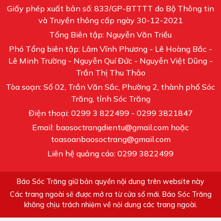
Giấy phép xuất bản số: 833/GP-BTTTT do Bộ Thông tin
và Truyền thông cấp ngày 30-12-2021
Tổng Biên tập: Nguyễn Văn Triều
Phó Tổng biên tập: Lâm Vĩnh Phương - Lê Hoàng Bắc -
Lê Minh Trường - Nguyễn Quí Đức - Nguyễn Việt Dũng -
Trần Thị Thu Thảo
Tòa soạn: Số 02, Trần Văn Sắc, Phường 2, thành phố Sóc
Trăng, tỉnh Sóc Trăng
Điện thoại: 0299 3 822499 - 0299 3821847
Email: baosoctrangdientu@gmail.com hoặc
toasoanbaosoctrang@gmail.com
Liên hệ quảng cáo: 0299 3822499
Báo Sóc Trăng giữ bản quyền nội dung trên website này
Các trang ngoài sẽ được mở ra từ cửa sổ mới. Báo Sóc Trăng
không chịu trách nhiệm về nội dung các trang ngoài.