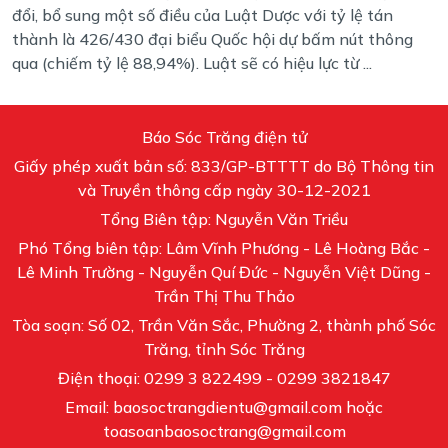
đổi, bổ sung một số điều của Luật Dược với tỷ lệ tán
thành là 426/430 đại biểu Quốc hội dự bấm nút thông
qua (chiếm tỷ lệ 88,94%). Luật sẽ có hiệu lực từ ...
Báo Sóc Trăng điện tử
Giấy phép xuất bản số: 833/GP-BTTTT do Bộ Thông tin
và Truyền thông cấp ngày 30-12-2021
Tổng Biên tập: Nguyễn Văn Triều
Phó Tổng biên tập: Lâm Vĩnh Phương - Lê Hoàng Bắc -
Lê Minh Trường - Nguyễn Quí Đức - Nguyễn Việt Dũng -
Trần Thị Thu Thảo
Tòa soạn: Số 02, Trần Văn Sắc, Phường 2, thành phố Sóc
Trăng, tỉnh Sóc Trăng
Điện thoại: 0299 3 822499 - 0299 3821847
Email: baosoctrangdientu@gmail.com hoặc
toasoanbaosoctrang@gmail.com