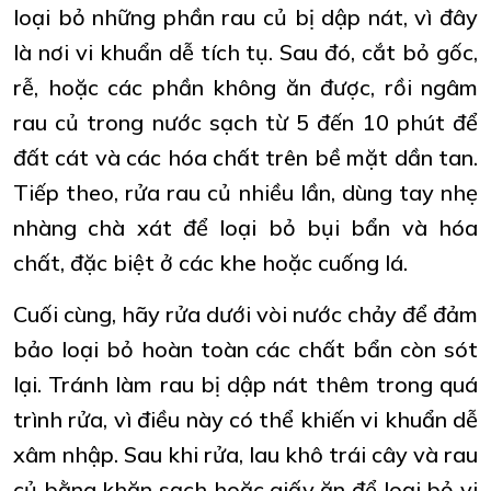
loại bỏ những phần rau củ bị dập nát, vì đây
là nơi vi khuẩn dễ tích tụ. Sau đó, cắt bỏ gốc,
rễ, hoặc các phần không ăn được, rồi ngâm
rau củ trong nước sạch từ 5 đến 10 phút để
đất cát và các hóa chất trên bề mặt dần tan.
Tiếp theo, rửa rau củ nhiều lần, dùng tay nhẹ
nhàng chà xát để loại bỏ bụi bẩn và hóa
chất, đặc biệt ở các khe hoặc cuống lá.
Cuối cùng, hãy rửa dưới vòi nước chảy để đảm
bảo loại bỏ hoàn toàn các chất bẩn còn sót
lại. Tránh làm rau bị dập nát thêm trong quá
trình rửa, vì điều này có thể khiến vi khuẩn dễ
xâm nhập. Sau khi rửa, lau khô trái cây và rau
củ bằng khăn sạch hoặc giấy ăn để loại bỏ vi