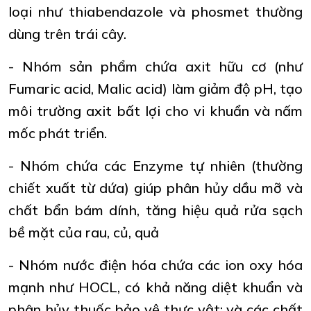
loại như thiabendazole và phosmet thường
dùng trên trái cây.
- Nhóm sản phẩm chứa axit hữu cơ (như
Fumaric acid, Malic acid) làm giảm độ pH, tạo
môi trường axit bất lợi cho vi khuẩn và nấm
mốc phát triển.
- Nhóm chứa các Enzyme tự nhiên (thường
chiết xuất từ dứa) giúp phân hủy dầu mỡ và
chất bẩn bám dính, tăng hiệu quả rửa sạch
bề mặt của rau, củ, quả
- Nhóm nước điện hóa chứa các ion oxy hóa
mạnh như HOCL, có khả năng diệt khuẩn và
phân hủy thuốc bảo vệ thực vật; và các chất