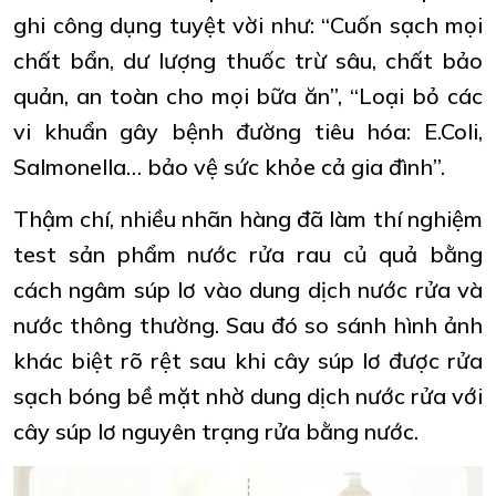
ghi công dụng tuyệt vời như: “Cuốn sạch mọi
chất bẩn, dư lượng thuốc trừ sâu, chất bảo
quản, an toàn cho mọi bữa ăn”, “Loại bỏ các
vi khuẩn gây bệnh đường tiêu hóa: E.Coli,
Salmonella… bảo vệ sức khỏe cả gia đình”.
Thậm chí, nhiều nhãn hàng đã làm thí nghiệm
test sản phẩm nước rửa rau củ quả bằng
cách ngâm súp lơ vào dung dịch nước rửa và
nước thông thường. Sau đó so sánh hình ảnh
khác biệt rõ rệt sau khi cây súp lơ được rửa
sạch bóng bề mặt nhờ dung dịch nước rửa với
cây súp lơ nguyên trạng rửa bằng nước.