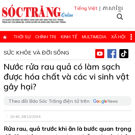
| ភាសាខ្មែរ
Tiếng Việt
THỜI SỰ
CHÍNH TRỊ
KINH TẾ
MULTIMEDIA
XÃ HỘI
PHÁP LUẬT
GIÁO DỤC - KHOA HỌC & CÔNG NGHỆ
SỨC KHỎE VÀ ĐỜI SỐNG
QUỐC PHÒNG - AN NINH
QUỐC TẾ
SỨC KHỎE VÀ ĐỜI SỐNG
Nước rửa rau quả có làm sạch
VĂN HÓA - THỂ THAO - DU LỊCH
CHUYÊN ĐỀ
được hóa chất và các vi sinh vật
ĐIỂM BÁO - TIN VẮN ĐỊA PHƯƠNG
THÔNG TIN CẦN BIẾT
gây hại?
THÔNG BÁO - QUẢNG CÁO
CHUYÊN TRANG
Theo dõi Báo Sóc Trăng điện tử trên
HỌC TẬP VÀ LÀM THEO TƯ TƯỞNG, ĐẠO ĐỨC, PHONG CÁCH HỒ 
ĐẶT BÁO GIẤY ONLINE
10:40, 28/11/2024
Rửa rau, quả trước khi ăn là bước quan trọng