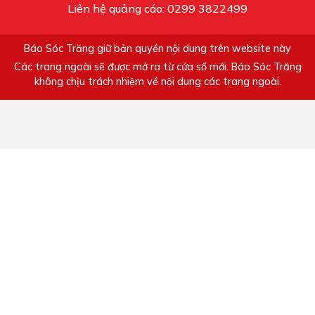
Liên hệ quảng cáo: 0299 3822499
Báo Sóc Trăng giữ bản quyền nội dung trên website này
Các trang ngoài sẽ được mở ra từ cửa sổ mới. Báo Sóc Trăng
không chịu trách nhiệm về nội dung các trang ngoài.