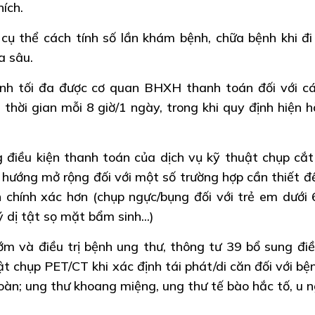
hích.
ụ thể cách tính số lần khám bệnh, chữa bệnh khi đ
a sâu.
ệnh tối đa được cơ quan BHXH thanh toán đối với c
thời gian mỗi 8 giờ/1 ngày, trong khi quy định hiện h
 điều kiện thanh toán của dịch vụ kỹ thuật chụp cắt 
hướng mở rộng đối với một số trường hợp cần thiết đ
 chính xác hơn (chụp ngực/bụng đối với trẻ em dưới 6
 dị tật sọ mặt bẩm sinh...)
m và điều trị bệnh ung thư, thông tư 39 bổ sung điề
t chụp PET/CT khi xác định tái phát/di căn đối với bệ
oàn; ung thư khoang miệng, ung thư tế bào hắc tố, u 