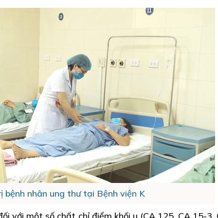
rị bệnh nhân ung thư tại Bệnh viện K
đối với một số chất chỉ điểm khối u (CA 125, CA 15-3,