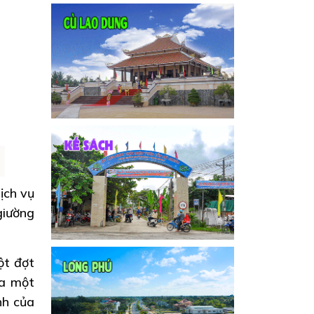
ịch vụ
 giường
ột đợt
ủa một
nh của