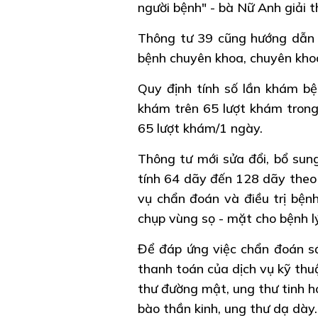
người bệnh" - bà Nữ Anh giải t
Thông tư 39 cũng hướng dẫn c
bệnh chuyên khoa, chuyên kho
Quy định tính số lần khám b
khám trên 65 lượt khám trong 
65 lượt khám/1 ngày.
Thông tư mới sửa đổi, bổ sung
tính 64 dãy đến 128 dãy theo 
vụ chẩn đoán và điều trị bệnh
chụp vùng sọ - mặt cho bệnh lý
Để đáp ứng việc chẩn đoán sớ
thanh toán của dịch vụ kỹ thuậ
thư đường mật, ung thư tinh h
bào thần kinh, ung thư dạ dày.