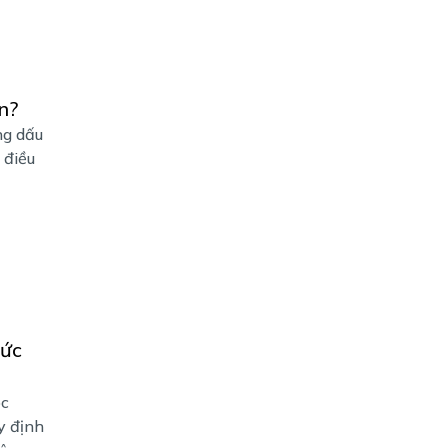
n?
ng dấu
 điều
hức
óc
y định