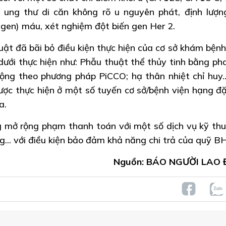
 ung thư di căn không rõ u nguyên phát, định lượ
gen) máu, xét nghiệm đột biến gen Her 2.
uật đã bãi bỏ điều kiện thực hiện của cơ sở khám bệnh
 dưới thực hiện như: Phẫu thuật thể thủy tinh bằng ph
ng theo phương pháp PiCCO; hạ thân nhiệt chỉ huy..
được thực hiện ở một số tuyến cơ sở/bệnh viện hạng đặ
a.
mở rộng phạm thanh toán với một số dịch vụ kỹ thu
g... với điều kiện bảo đảm khả năng chi trả của quỹ B
Nguồn: BÁO NGƯỜI LAO