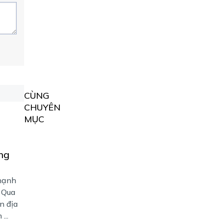
CÙNG
CHUYÊN
MỤC
ợng
Thạnh
. Qua
n địa
...