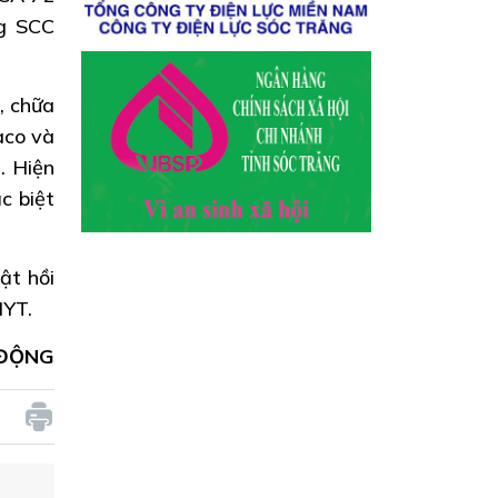
ng SCC
, chữa
aco và
. Hiện
c biệt
ật hồi
HYT.
 ĐỘNG