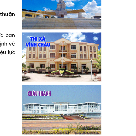
 thuận
ừa ban
ịnh về
ệu lực