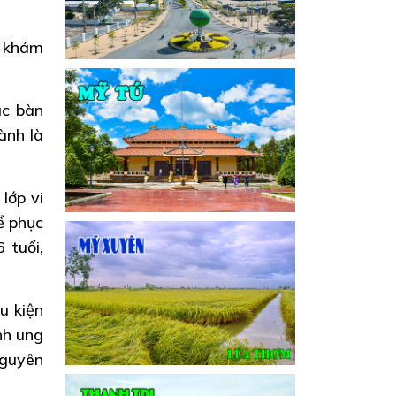
i khám
ác bàn
ành là
lớp vi
ể phục
 tuổi,
u kiện
nh ung
nguyên