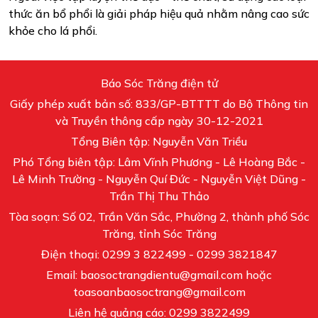
thức ăn bổ phổi là giải pháp hiệu quả nhằm nâng cao sức
khỏe cho lá phổi.
Báo Sóc Trăng điện tử
Giấy phép xuất bản số: 833/GP-BTTTT do Bộ Thông tin
và Truyền thông cấp ngày 30-12-2021
Tổng Biên tập: Nguyễn Văn Triều
Phó Tổng biên tập: Lâm Vĩnh Phương - Lê Hoàng Bắc -
Lê Minh Trường - Nguyễn Quí Đức - Nguyễn Việt Dũng -
Trần Thị Thu Thảo
Tòa soạn: Số 02, Trần Văn Sắc, Phường 2, thành phố Sóc
Trăng, tỉnh Sóc Trăng
Điện thoại: 0299 3 822499 - 0299 3821847
Email: baosoctrangdientu@gmail.com hoặc
toasoanbaosoctrang@gmail.com
Liên hệ quảng cáo: 0299 3822499