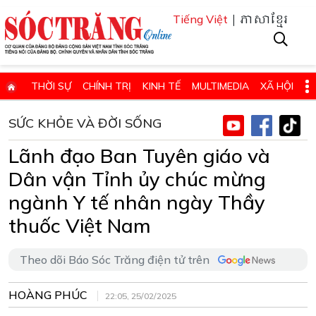
| ភាសាខ្មែរ
Tiếng Việt
THỜI SỰ
CHÍNH TRỊ
KINH TẾ
MULTIMEDIA
XÃ HỘI
PHÁP LUẬT
GIÁO DỤC - KHOA HỌC & CÔNG NGHỆ
SỨC KHỎE VÀ ĐỜI SỐNG
QUỐC PHÒNG - AN NINH
QUỐC TẾ
SỨC KHỎE VÀ ĐỜI SỐNG
Lãnh đạo Ban Tuyên giáo và
VĂN HÓA - THỂ THAO - DU LỊCH
CHUYÊN ĐỀ
Dân vận Tỉnh ủy chúc mừng
ĐIỂM BÁO - TIN VẮN ĐỊA PHƯƠNG
THÔNG TIN CẦN BIẾT
ngành Y tế nhân ngày Thầy
thuốc Việt Nam
THÔNG BÁO - QUẢNG CÁO
CHUYÊN TRANG
HỌC TẬP VÀ LÀM THEO TƯ TƯỞNG, ĐẠO ĐỨC, PHONG CÁCH HỒ 
Theo dõi Báo Sóc Trăng điện tử trên
ĐẶT BÁO GIẤY ONLINE
HOÀNG PHÚC
22:05, 25/02/2025