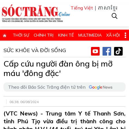
| ភាសាខ្មែរ
Tiếng Việt
THỜI SỰ
CHÍNH TRỊ
KINH TẾ
MULTIMEDIA
XÃ HỘI
PHÁP LUẬT
GIÁO DỤC - KHOA HỌC & CÔNG NGHỆ
SỨC KHỎE VÀ ĐỜI SỐNG
QUỐC PHÒNG - AN NINH
QUỐC TẾ
SỨC KHỎE VÀ ĐỜI SỐNG
Cấp cứu người đàn ông bị mỡ
VĂN HÓA - THỂ THAO - DU LỊCH
CHUYÊN ĐỀ
máu 'đông đặc'
ĐIỂM BÁO - TIN VẮN ĐỊA PHƯƠNG
THÔNG TIN CẦN BIẾT
Theo dõi Báo Sóc Trăng điện tử trên
THÔNG BÁO - QUẢNG CÁO
CHUYÊN TRANG
HỌC TẬP VÀ LÀM THEO TƯ TƯỞNG, ĐẠO ĐỨC, PHONG CÁCH HỒ 
06:38, 06/08/2024
ĐẶT BÁO GIẤY ONLINE
(VTC News) - Trung tâm Y tế Thanh Sơn,
tỉnh Phú Tjọ vừa điều trị thành công cho
bệnh nhân H.V.I (44 tuổi, trú tại Yên Lập) bị