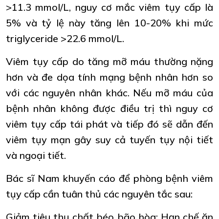
>11.3 mmol/L, nguy cơ mắc viêm tụy cấp là
5% và tỷ lệ này tăng lên 10-20% khi mức
triglyceride >22.6 mmol/L.
Viêm tụy cấp do tăng mỡ máu thường nặng
hơn và đe dọa tính mạng bệnh nhân hơn so
với các nguyên nhân khác. Nếu mỡ máu của
bệnh nhân không được điều trị thì nguy cơ
viêm tụy cấp tái phát và tiếp đó sẽ dẫn đến
viêm tụy mạn gây suy cả tuyến tụy nội tiết
và ngoại tiết.
Bác sĩ Nam khuyến cáo để phòng bệnh viêm
tụy cấp cần tuân thủ các nguyên tắc sau:
Giảm tiêu thụ chất béo bão hòa: Hạn chế ăn