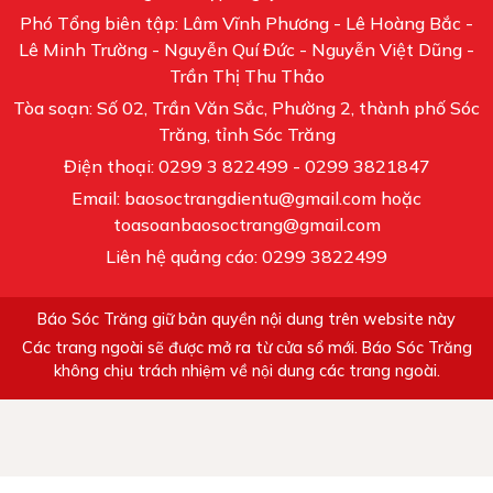
Phó Tổng biên tập: Lâm Vĩnh Phương - Lê Hoàng Bắc -
Lê Minh Trường - Nguyễn Quí Đức - Nguyễn Việt Dũng -
Trần Thị Thu Thảo
Tòa soạn: Số 02, Trần Văn Sắc, Phường 2, thành phố Sóc
Trăng, tỉnh Sóc Trăng
Điện thoại: 0299 3 822499 - 0299 3821847
Email: baosoctrangdientu@gmail.com hoặc
toasoanbaosoctrang@gmail.com
Liên hệ quảng cáo: 0299 3822499
Báo Sóc Trăng giữ bản quyền nội dung trên website này
Các trang ngoài sẽ được mở ra từ cửa sổ mới. Báo Sóc Trăng
không chịu trách nhiệm về nội dung các trang ngoài.