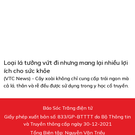
Loại lá tưởng vứt đi nhưng mang lại nhiều lợi
ích cho sức khỏe
(VTC News) - Cây xoài không chỉ cung cấp trái ngon mà
cả lá, thân và rễ đều được sử dụng trong y học cổ truyền.
Báo Sóc Trăng điện tử
Giấy phép xuất bản số: 833/GP-BTTTT do Bộ Thông tin
và Truyền thông cấp ngày 30-12-2021
Tổng Biên tập: Nguyễn Văn Triều