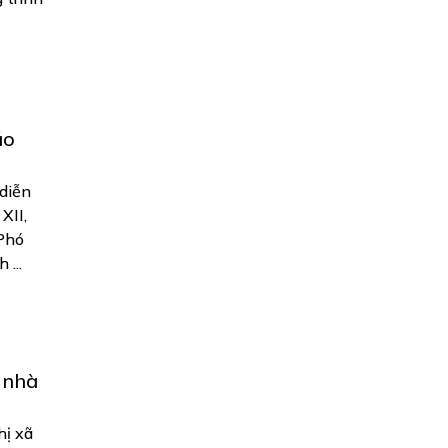
áo
 diễn
XII,
 Phó
...
 nhà
hị xã