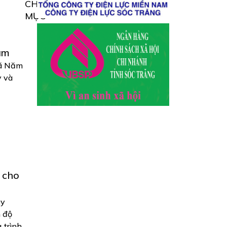
CHUYÊN
MỤC
ăm
gã Năm
y và
.
 cho
ủy
n độ
 trình