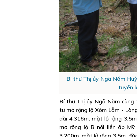
Bí thư Thị ủy Ngã Năm Huỳ
tuyến 
Bí thư Thị ủy Ngã Năm cùng t
tư mở rộng lộ Xóm Lẫm - Làng 
dài 4.316m, mặt lộ rộng 3,5m,
mở rộng lộ B nối liền ấp Mỹ
3.200m, mặt lộ rộng 3,5m, đặc