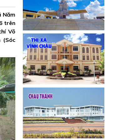
gã Năm
6 trên
chí Võ
m (Sóc