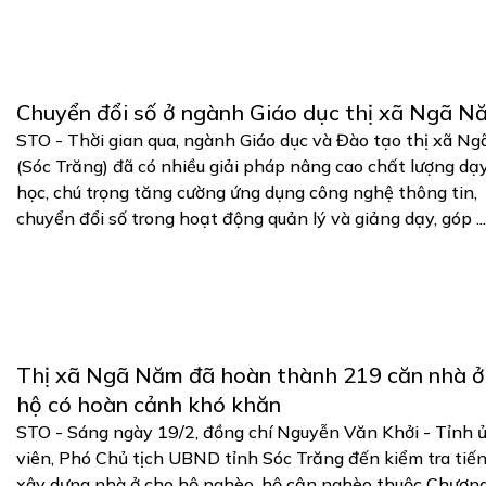
Chuyển đổi số ở ngành Giáo dục thị xã Ngã N
STO - Thời gian qua, ngành Giáo dục và Đào tạo thị xã N
(Sóc Trăng) đã có nhiều giải pháp nâng cao chất lượng dạ
học, chú trọng tăng cường ứng dụng công nghệ thông tin,
chuyển đổi số trong hoạt động quản lý và giảng dạy, góp ..
Thị xã Ngã Năm đã hoàn thành 219 căn nhà ở
hộ có hoàn cảnh khó khăn
STO - Sáng ngày 19/2, đồng chí Nguyễn Văn Khởi - Tỉnh 
viên, Phó Chủ tịch UBND tỉnh Sóc Trăng đến kiểm tra tiế
xây dựng nhà ở cho hộ nghèo, hộ cận nghèo thuộc Chương