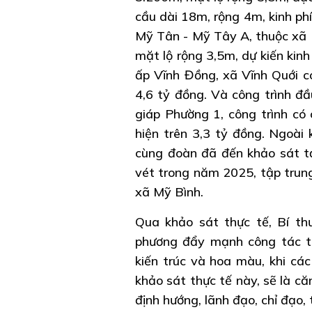
cầu dài 18m, rộng 4m, kinh phí
Mỹ Tân - Mỹ Tây A, thuộc xã M
mặt lộ rộng 3,5m, dự kiến kinh
ấp Vĩnh Đồng, xã Vĩnh Quới có
4,6 tỷ đồng. Và công trình đ
giáp Phường 1, công trình có 
hiện trên 3,3 tỷ đồng. Ngoài 
cùng đoàn đã đến khảo sát tạ
vét trong năm 2025, tập trun
xã Mỹ Bình.
Qua khảo sát thực tế, Bí th
phương đẩy mạnh công tác tu
kiến trúc và hoa màu, khi các
khảo sát thực tế này, sẽ là c
định hướng, lãnh đạo, chỉ đạo,