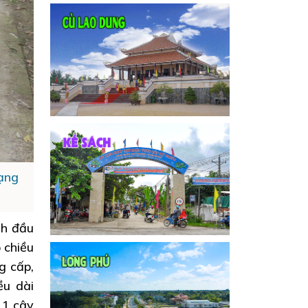
ạng
nh đầu
 chiều
g cấp,
ều dài
 1 cây