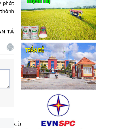
y phát
 thành
ĂN TÁ
CÙNG