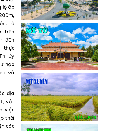
 lộ ấp
.200m,
ộng lộ
n trên
nh đến
í thực
Thị ủy
tư nạo
ong và
ác địa
t, vật
a việc
p thời
ện các