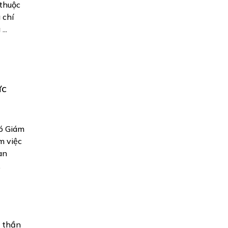
thuộc
 chí
..
ực
hó Giám
m việc
an
.
h thần