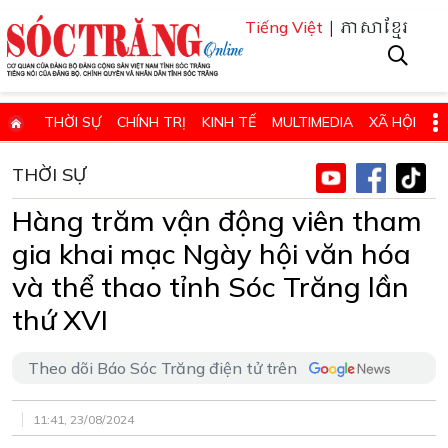
| ភាសាខ្មែរ
Tiếng Việt
THỜI SỰ
CHÍNH TRỊ
KINH TẾ
MULTIMEDIA
XÃ HỘI
PHÁP LUẬT
GIÁO DỤC - KHOA HỌC & CÔNG NGHỆ
THỜI SỰ
QUỐC PHÒNG - AN NINH
QUỐC TẾ
SỨC KHỎE VÀ ĐỜI SỐNG
Hàng trăm vận động viên tham
VĂN HÓA - THỂ THAO - DU LỊCH
CHUYÊN ĐỀ
gia khai mạc Ngày hội văn hóa
ĐIỂM BÁO - TIN VẮN ĐỊA PHƯƠNG
THÔNG TIN CẦN BIẾT
và thể thao tỉnh Sóc Trăng lần
thứ XVI
THÔNG BÁO - QUẢNG CÁO
CHUYÊN TRANG
HỌC TẬP VÀ LÀM THEO TƯ TƯỞNG, ĐẠO ĐỨC, PHONG CÁCH HỒ 
Theo dõi Báo Sóc Trăng điện tử trên
ĐẶT BÁO GIẤY ONLINE
11:41, 23/08/2024