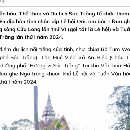
24
n hóa, Thể thao và Du lịch Sóc Trăng tổ chức tham
rên địa bàn tỉnh nhân dịp Lễ hội Oóc om bóc - Đua g
 sông Cửu Long lần thứ VI (gọi tắt là Lễ hội) và Tu
Trăng lần thứ I năm 2024.
iểm du lịch nổi tiếng của tỉnh, như: chùa Bô Tum W
hố Sóc Trăng); Tân Huê Viên, xã An Hiệp (Châu T
đường phố “Hương vị Sóc Trăng”, tại khu Văn hóa H
đua ghe Ngo trong khuôn khổ Lễ hội và Tuần Văn hó
 thứ I năm 2024.