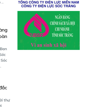
...
àng
 bàn
 Ban
Sóc
h Sóc
.
đắc
Bí thư
d