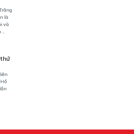
 Trăng
n là
i và
...
 thứ
liên
 Hồ
lần