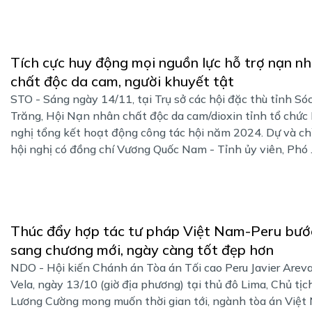
Tích cực huy động mọi nguồn lực hỗ trợ nạn n
chất độc da cam, người khuyết tật
STO - Sáng ngày 14/11, tại Trụ sở các hội đặc thù tỉnh Só
Trăng, Hội Nạn nhân chất độc da cam/dioxin tỉnh tổ chức
nghị tổng kết hoạt động công tác hội năm 2024. Dự và ch
hội nghị có đồng chí Vương Quốc Nam - Tỉnh ủy viên, Phó ..
Thúc đẩy hợp tác tư pháp Việt Nam-Peru bướ
sang chương mới, ngày càng tốt đẹp hơn
NDO - Hội kiến Chánh án Tòa án Tối cao Peru Javier Areva
Vela, ngày 13/10 (giờ địa phương) tại thủ đô Lima, Chủ tịc
Lương Cường mong muốn thời gian tới, ngành tòa án Việt