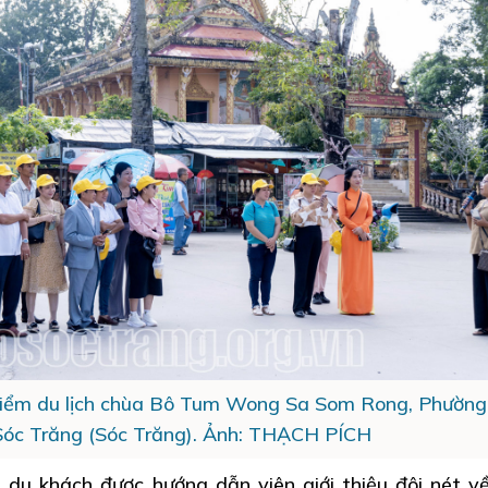
iểm du lịch chùa Bô Tum Wong Sa Som Rong, Phường
Sóc Trăng (Sóc Trăng). Ảnh: THẠCH PÍCH
à du khách được hướng dẫn viên giới thiệu đôi nét v