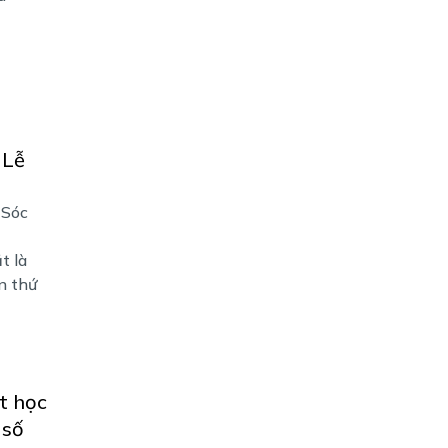
 Lễ
 Sóc
t là
n thứ
t học
 số