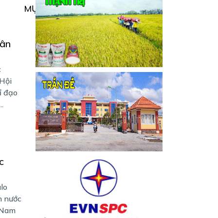
MỤC
hân
c
 Hội
ỉ đạo
.
c
lo
h nước
 Nam