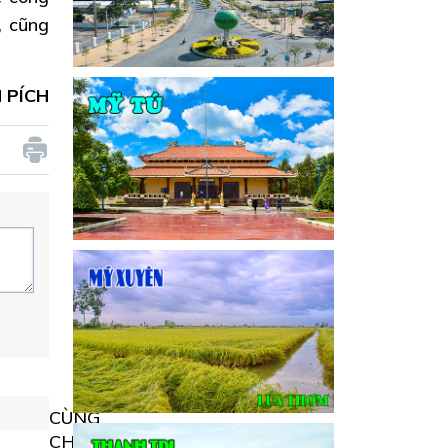
, cũng
 PÍCH
CÙNG
CHUYÊN