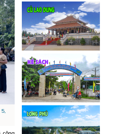
 5,
ề công