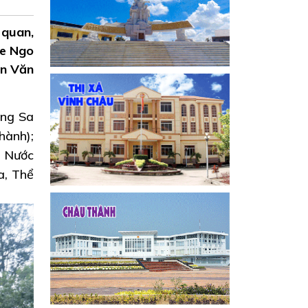
 quan,
he Ngo
ần Văn
ong Sa
hành);
ồ Nước
a, Thể