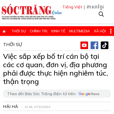
| ភាសាខ្មែរ
Tiếng Việt
THỜI SỰ
CHÍNH TRỊ
KINH TẾ
MULTIMEDIA
XÃ HỘI
PHÁP LUẬT
GIÁO DỤC - KHOA HỌC & CÔNG NGHỆ
THỜI SỰ
QUỐC PHÒNG - AN NINH
QUỐC TẾ
SỨC KHỎE VÀ ĐỜI SỐNG
Việc sắp xếp bố trí cán bộ tại
VĂN HÓA - THỂ THAO - DU LỊCH
CHUYÊN ĐỀ
các cơ quan, đơn vị, địa phương
ĐIỂM BÁO - TIN VẮN ĐỊA PHƯƠNG
THÔNG TIN CẦN BIẾT
phải được thực hiện nghiêm túc,
thận trọng
THÔNG BÁO - QUẢNG CÁO
CHUYÊN TRANG
HỌC TẬP VÀ LÀM THEO TƯ TƯỞNG, ĐẠO ĐỨC, PHONG CÁCH HỒ 
Theo dõi Báo Sóc Trăng điện tử trên
ĐẶT BÁO GIẤY ONLINE
HẢI HÀ
12:46, 27/12/2024