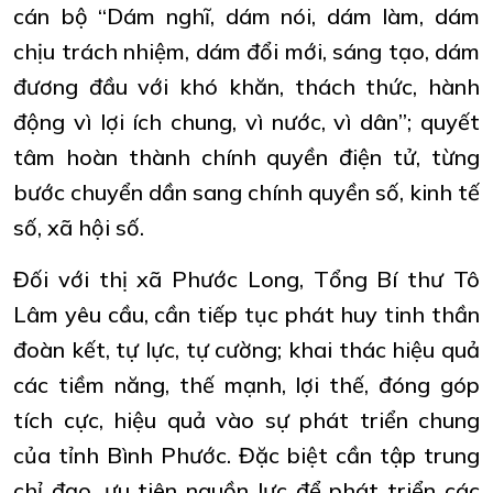
cán bộ “Dám nghĩ, dám nói, dám làm, dám
chịu trách nhiệm, dám đổi mới, sáng tạo, dám
đương đầu với khó khăn, thách thức, hành
động vì lợi ích chung, vì nước, vì dân”; quyết
tâm hoàn thành chính quyền điện tử, từng
bước chuyển dần sang chính quyền số, kinh tế
số, xã hội số.
Đối với thị xã Phước Long, Tổng Bí thư Tô
Lâm yêu cầu, cần tiếp tục phát huy tinh thần
đoàn kết, tự lực, tự cường; khai thác hiệu quả
các tiềm năng, thế mạnh, lợi thế, đóng góp
tích cực, hiệu quả vào sự phát triển chung
của tỉnh Bình Phước. Đặc biệt cần tập trung
chỉ đạo, ưu tiên nguồn lực để phát triển các