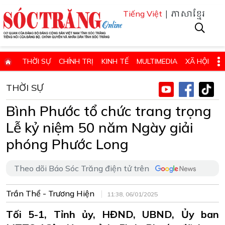
| ភាសាខ្មែរ
Tiếng Việt
THỜI SỰ
CHÍNH TRỊ
KINH TẾ
MULTIMEDIA
XÃ HỘI
PHÁP LUẬT
GIÁO DỤC - KHOA HỌC & CÔNG NGHỆ
THỜI SỰ
QUỐC PHÒNG - AN NINH
QUỐC TẾ
SỨC KHỎE VÀ ĐỜI SỐNG
Bình Phước tổ chức trang trọng
VĂN HÓA - THỂ THAO - DU LỊCH
CHUYÊN ĐỀ
Lễ kỷ niệm 50 năm Ngày giải
ĐIỂM BÁO - TIN VẮN ĐỊA PHƯƠNG
THÔNG TIN CẦN BIẾT
phóng Phước Long
THÔNG BÁO - QUẢNG CÁO
CHUYÊN TRANG
Theo dõi Báo Sóc Trăng điện tử trên
HỌC TẬP VÀ LÀM THEO TƯ TƯỞNG, ĐẠO ĐỨC, PHONG CÁCH HỒ 
Trần Thể - Trương Hiện
ĐẶT BÁO GIẤY ONLINE
11:38, 06/01/2025
Tối 5-1, Tỉnh ủy, HĐND, UBND, Ủy ban