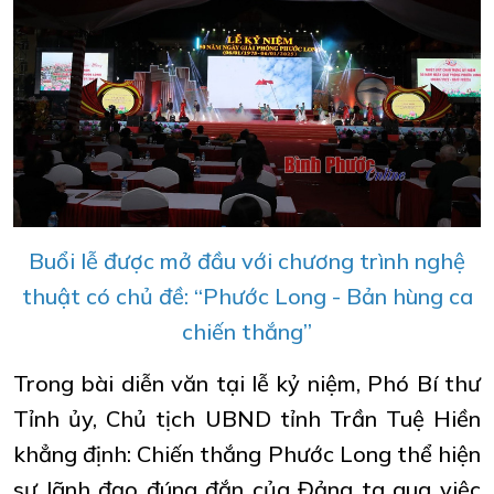
Buổi lễ được mở đầu với chương trình nghệ
thuật có chủ đề: “Phước Long - Bản hùng ca
chiến thắng”
Trong bài diễn văn tại lễ kỷ niệm, Phó Bí thư
Tỉnh ủy, Chủ tịch UBND tỉnh Trần Tuệ Hiền
khẳng định: Chiến thắng Phước Long thể hiện
sự lãnh đạo đúng đắn của Đảng ta qua việc