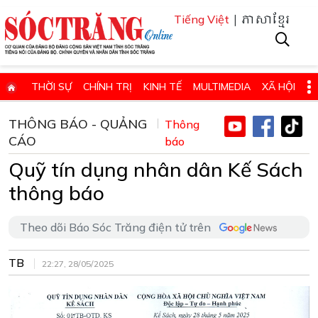
| ភាសាខ្មែរ
Tiếng Việt
THỜI SỰ
CHÍNH TRỊ
KINH TẾ
MULTIMEDIA
XÃ HỘI
PHÁP LUẬT
GIÁO DỤC - KHOA HỌC & CÔNG NGHỆ
THÔNG BÁO - QUẢNG
Thông
CÁO
QUỐC PHÒNG - AN NINH
QUỐC TẾ
báo
SỨC KHỎE VÀ ĐỜI SỐNG
Quỹ tín dụng nhân dân Kế Sách
VĂN HÓA - THỂ THAO - DU LỊCH
CHUYÊN ĐỀ
thông báo
ĐIỂM BÁO - TIN VẮN ĐỊA PHƯƠNG
THÔNG TIN CẦN BIẾT
THÔNG BÁO - QUẢNG CÁO
CHUYÊN TRANG
Theo dõi Báo Sóc Trăng điện tử trên
HỌC TẬP VÀ LÀM THEO TƯ TƯỞNG, ĐẠO ĐỨC, PHONG CÁCH HỒ 
TB
22:27, 28/05/2025
ĐẶT BÁO GIẤY ONLINE