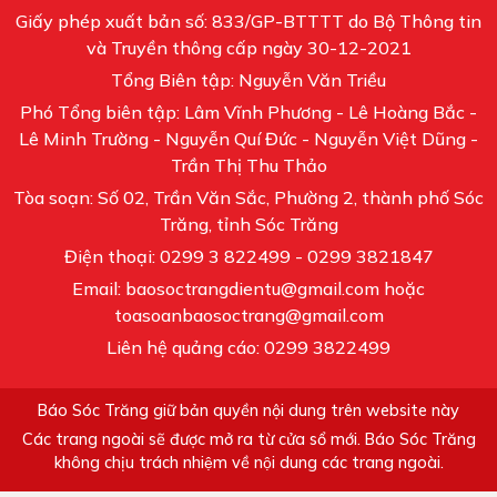
Giấy phép xuất bản số: 833/GP-BTTTT do Bộ Thông tin
và Truyền thông cấp ngày 30-12-2021
Tổng Biên tập: Nguyễn Văn Triều
Phó Tổng biên tập: Lâm Vĩnh Phương - Lê Hoàng Bắc -
Lê Minh Trường - Nguyễn Quí Đức - Nguyễn Việt Dũng -
Trần Thị Thu Thảo
Tòa soạn: Số 02, Trần Văn Sắc, Phường 2, thành phố Sóc
Trăng, tỉnh Sóc Trăng
Điện thoại: 0299 3 822499 - 0299 3821847
Email: baosoctrangdientu@gmail.com hoặc
toasoanbaosoctrang@gmail.com
Liên hệ quảng cáo: 0299 3822499
Báo Sóc Trăng giữ bản quyền nội dung trên website này
Các trang ngoài sẽ được mở ra từ cửa sổ mới. Báo Sóc Trăng
không chịu trách nhiệm về nội dung các trang ngoài.