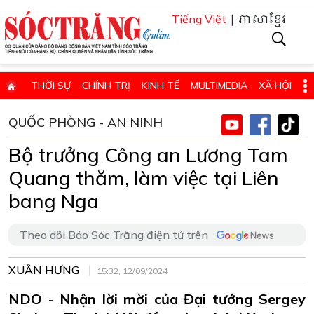
| ភាសាខ្មែរ
Tiếng Việt
THỜI SỰ
CHÍNH TRỊ
KINH TẾ
MULTIMEDIA
XÃ HỘI
PHÁP LUẬT
GIÁO DỤC - KHOA HỌC & CÔNG NGHỆ
QUỐC PHÒNG - AN NINH
QUỐC PHÒNG - AN NINH
QUỐC TẾ
SỨC KHỎE VÀ ĐỜI SỐNG
Bộ trưởng Công an Lương Tam
VĂN HÓA - THỂ THAO - DU LỊCH
CHUYÊN ĐỀ
Quang thăm, làm việc tại Liên
ĐIỂM BÁO - TIN VẮN ĐỊA PHƯƠNG
THÔNG TIN CẦN BIẾT
bang Nga
THÔNG BÁO - QUẢNG CÁO
CHUYÊN TRANG
Theo dõi Báo Sóc Trăng điện tử trên
HỌC TẬP VÀ LÀM THEO TƯ TƯỞNG, ĐẠO ĐỨC, PHONG CÁCH HỒ 
XUÂN HƯNG
ĐẶT BÁO GIẤY ONLINE
15:32, 12/09/2024
NDO - Nhận lời mời của Đại tướng Sergey