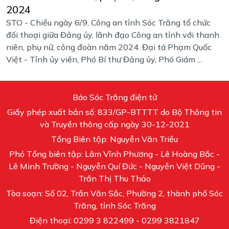
2024
STO - Chiều ngày 6/9, Công an tỉnh Sóc Trăng tổ chức
đối thoại giữa Đảng ủy, lãnh đạo Công an tỉnh với thanh
niên, phụ nữ, công đoàn năm 2024. Đại tá Phạm Quốc
Việt - Tỉnh ủy viên, Phó Bí thư Đảng ủy, Phó Giám ...
Báo Sóc Trăng điện tử
Giấy phép xuất bản số: 833/GP-BTTTT do Bộ Thông tin
và Truyền thông cấp ngày 30-12-2021
Tổng Biên tập: Nguyễn Văn Triều
Phó Tổng biên tập: Lâm Vĩnh Phương - Lê Hoàng Bắc -
Lê Minh Trường - Nguyễn Quí Đức - Nguyễn Việt Dũng -
Trần Thị Thu Thảo
Tòa soạn: Số 02, Trần Văn Sắc, Phường 2, thành phố Sóc
Trăng, tỉnh Sóc Trăng
Điện thoại: 0299 3 822499 - 0299 3821847