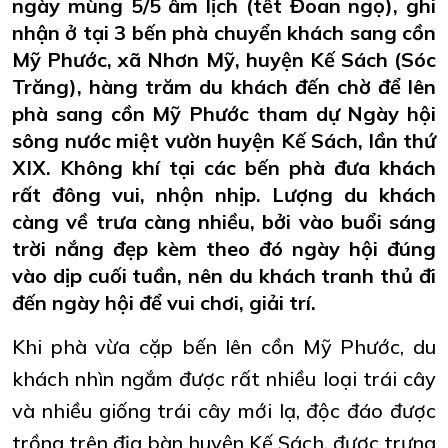
ngày mùng 5/5 âm lịch (tết Đoan ngọ), ghi
nhận ở tại 3 bến phà chuyển khách sang cồn
Mỹ Phước, xã Nhơn Mỹ, huyện Kế Sách (Sóc
Trăng), hàng trăm du khách đến chờ để lên
phà sang cồn Mỹ Phước tham dự Ngày hội
sông nước miệt vườn huyện Kế Sách, lần thứ
XIX. Không khí tại các bến phà đưa khách
rất đông vui, nhộn nhịp. Lượng du khách
càng về trưa càng nhiều, bởi vào buổi sáng
trời nắng đẹp kèm theo đó ngày hội đúng
vào dịp cuối tuần, nên du khách tranh thủ đi
đến ngày hội để vui chơi, giải trí.
Khi phà vừa cặp bến lên cồn Mỹ Phước, du
khách nhìn ngắm được rất nhiều loại trái cây
và nhiều giống trái cây mới lạ, độc đáo được
trồng trên địa bàn huyện Kế Sách, được trưng