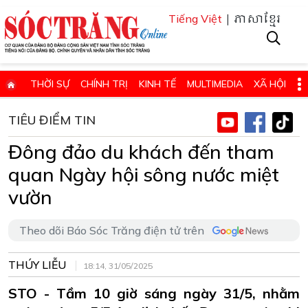
| ភាសាខ្មែរ
Tiếng Việt
THỜI SỰ
CHÍNH TRỊ
KINH TẾ
MULTIMEDIA
XÃ HỘI
PHÁP LUẬT
GIÁO DỤC - KHOA HỌC & CÔNG NGHỆ
TIÊU ĐIỂM TIN
QUỐC PHÒNG - AN NINH
QUỐC TẾ
SỨC KHỎE VÀ ĐỜI SỐNG
Đông đảo du khách đến tham
VĂN HÓA - THỂ THAO - DU LỊCH
CHUYÊN ĐỀ
quan Ngày hội sông nước miệt
ĐIỂM BÁO - TIN VẮN ĐỊA PHƯƠNG
THÔNG TIN CẦN BIẾT
vườn
THÔNG BÁO - QUẢNG CÁO
CHUYÊN TRANG
Theo dõi Báo Sóc Trăng điện tử trên
HỌC TẬP VÀ LÀM THEO TƯ TƯỞNG, ĐẠO ĐỨC, PHONG CÁCH HỒ 
THÚY LIỄU
ĐẶT BÁO GIẤY ONLINE
18:14, 31/05/2025
STO - Tầm 10 giờ sáng ngày 31/5, nhằm