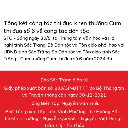
Tổng kết công tác thi đua khen thưởng Cụm
thi đua số 6 về công tác dân tộc
STO - Sáng ngày 30/5, tại Trung tâm Văn hóa và Hội
nghị tỉnh Sóc Trăng, Bộ Dân tộc và Tôn giáo phối hợp với
UBND tỉnh Sóc Trăng, Sở Dân tộc và Tôn giáo tỉnh Sóc
Trăng - Cụm trưởng Cụm thi đua số 6 năm 2024 đã ...
Báo Sóc Trăng điện tử
Giấy phép xuất bản số: 833/GP-BTTTT do Bộ Thông tin
và Truyền thông cấp ngày 30-12-2021
Tổng Biên tập: Nguyễn Văn Triều
Phó Tổng biên tập: Lâm Vĩnh Phương - Lê Hoàng Bắc -
Lê Minh Trường - Nguyễn Quí Đức - Nguyễn Việt Dũng -
Trần Thị Thu Thảo