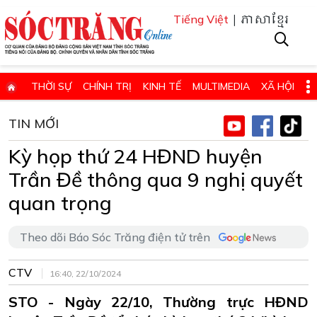
| ភាសាខ្មែរ
Tiếng Việt
THỜI SỰ
CHÍNH TRỊ
KINH TẾ
MULTIMEDIA
XÃ HỘI
PHÁP LUẬT
GIÁO DỤC - KHOA HỌC & CÔNG NGHỆ
TIN MỚI
QUỐC PHÒNG - AN NINH
QUỐC TẾ
SỨC KHỎE VÀ ĐỜI SỐNG
Kỳ họp thứ 24 HĐND huyện
VĂN HÓA - THỂ THAO - DU LỊCH
CHUYÊN ĐỀ
Trần Đề thông qua 9 nghị quyết
ĐIỂM BÁO - TIN VẮN ĐỊA PHƯƠNG
THÔNG TIN CẦN BIẾT
quan trọng
THÔNG BÁO - QUẢNG CÁO
CHUYÊN TRANG
Theo dõi Báo Sóc Trăng điện tử trên
HỌC TẬP VÀ LÀM THEO TƯ TƯỞNG, ĐẠO ĐỨC, PHONG CÁCH HỒ 
CTV
ĐẶT BÁO GIẤY ONLINE
16:40, 22/10/2024
STO - Ngày 22/10, Thường trực HĐND