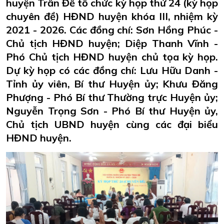
huyện Trần Đề tổ chức kỳ họp thứ 24 (kỳ họp
chuyên đề) HĐND huyện khóa III, nhiệm kỳ
2021 - 2026. Các đồng chí: Sơn Hồng Phúc -
Chủ tịch HĐND huyện; Diệp Thanh Vĩnh -
Phó Chủ tịch HĐND huyện chủ tọa kỳ họp.
Dự kỳ họp có các đồng chí: Lưu Hữu Danh -
Tỉnh ủy viên, Bí thư Huyện ủy; Khưu Đăng
Phượng - Phó Bí thư Thường trực Huyện ủy;
Nguyễn Trọng Sơn - Phó Bí thư Huyện ủy,
Chủ tịch UBND huyện cùng các đại biểu
HĐND huyện.