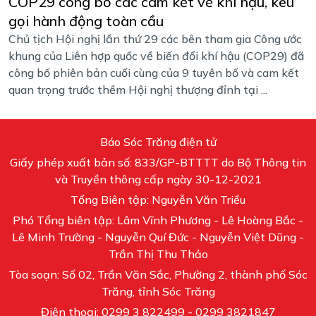
COP29 công bố các cam kết về khí hậu, kêu
gọi hành động toàn cầu
Chủ tịch Hội nghị lần thứ 29 các bên tham gia Công ước
khung của Liên hợp quốc về biến đổi khí hậu (COP29) đã
công bố phiên bản cuối cùng của 9 tuyên bố và cam kết
quan trọng trước thềm Hội nghị thượng đỉnh tại ...
Báo Sóc Trăng điện tử
Giấy phép xuất bản số: 833/GP-BTTTT do Bộ Thông tin
và Truyền thông cấp ngày 30-12-2021
Tổng Biên tập: Nguyễn Văn Triều
Phó Tổng biên tập: Lâm Vĩnh Phương - Lê Hoàng Bắc -
Lê Minh Trường - Nguyễn Quí Đức - Nguyễn Việt Dũng -
Trần Thị Thu Thảo
Tòa soạn: Số 02, Trần Văn Sắc, Phường 2, thành phố Sóc
Trăng, tỉnh Sóc Trăng
Điện thoại: 0299 3 822499 - 0299 3821847