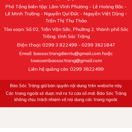
Phó Tổng biên tập: Lâm Vĩnh Phương - Lê Hoàng Bắc -
Lê Minh Trường - Nguyễn Quí Đức - Nguyễn Việt Dũng -
Trần Thị Thu Thảo
Tòa soạn: Số 02, Trần Văn Sắc, Phường 2, thành phố Sóc
Trăng, tỉnh Sóc Trăng
Điện thoại: 0299 3 822499 - 0299 3821847
Email: baosoctrangdientu@gmail.com hoặc
toasoanbaosoctrang@gmail.com
Liên hệ quảng cáo: 0299 3822499
Báo Sóc Trăng giữ bản quyền nội dung trên website này
Các trang ngoài sẽ được mở ra từ cửa sổ mới. Báo Sóc Trăng
không chịu trách nhiệm về nội dung các trang ngoài.