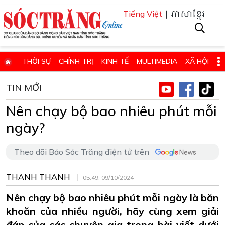
| ភាសាខ្មែរ
Tiếng Việt
THỜI SỰ
CHÍNH TRỊ
KINH TẾ
MULTIMEDIA
XÃ HỘI
PHÁP LUẬT
GIÁO DỤC - KHOA HỌC & CÔNG NGHỆ
TIN MỚI
QUỐC PHÒNG - AN NINH
QUỐC TẾ
SỨC KHỎE VÀ ĐỜI SỐNG
Nên chạy bộ bao nhiêu phút mỗi
VĂN HÓA - THỂ THAO - DU LỊCH
CHUYÊN ĐỀ
ngày?
ĐIỂM BÁO - TIN VẮN ĐỊA PHƯƠNG
THÔNG TIN CẦN BIẾT
Theo dõi Báo Sóc Trăng điện tử trên
THÔNG BÁO - QUẢNG CÁO
CHUYÊN TRANG
HỌC TẬP VÀ LÀM THEO TƯ TƯỞNG, ĐẠO ĐỨC, PHONG CÁCH HỒ 
THANH THANH
05:49, 09/10/2024
ĐẶT BÁO GIẤY ONLINE
Nên chạy bộ bao nhiêu phút mỗi ngày là băn
khoăn của nhiều người, hãy cùng xem giải
đáp của các chuyên gia trong bài viết dưới