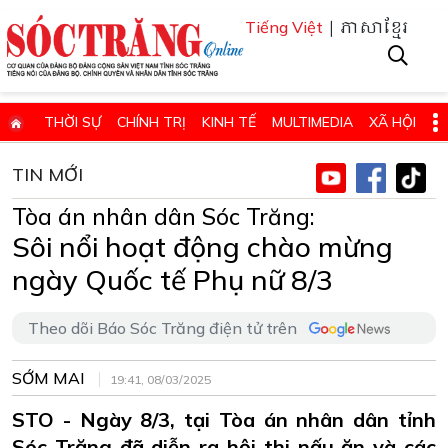
| ភាសាខ្មែរ
Tiếng Việt
THỜI SỰ
CHÍNH TRỊ
KINH TẾ
MULTIMEDIA
XÃ HỘI
PHÁP LUẬT
GIÁO DỤC - KHOA HỌC & CÔNG NGHỆ
TIN MỚI
QUỐC PHÒNG - AN NINH
QUỐC TẾ
SỨC KHỎE VÀ ĐỜI SỐNG
Tòa án nhân dân Sóc Trăng:
VĂN HÓA - THỂ THAO - DU LỊCH
CHUYÊN ĐỀ
Sôi nổi hoạt động chào mừng
ngày Quốc tế Phụ nữ 8/3
ĐIỂM BÁO - TIN VẮN ĐỊA PHƯƠNG
THÔNG TIN CẦN BIẾT
THÔNG BÁO - QUẢNG CÁO
CHUYÊN TRANG
Theo dõi Báo Sóc Trăng điện tử trên
HỌC TẬP VÀ LÀM THEO TƯ TƯỞNG, ĐẠO ĐỨC, PHONG CÁCH HỒ 
SỚM MAI
19:41, 08/03/2025
ĐẶT BÁO GIẤY ONLINE
STO - Ngày 8/3, tại Tòa án nhân dân tỉnh
Sóc Trăng đã diễn ra hội thi nấu ăn và các