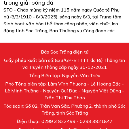
trong giải bóng đá
STO - Chào mừng kỷ niệm 115 năm ngày Quốc tế Phụ
nữ (8/3/1910 - 8/3/2025), sáng ngày 8/3, tại Trung tâm
Sinh hoạt văn hóa thể thao công nhân, viên chức, lao
động tỉnh Sóc Trăng, Ban Thường vụ Công đoàn các ...
Báo Sóc Trăng điện tử
Giấy phép xuất bản số: 833/GP-BTTTT do Bộ Thông tin
và Truyền thông cấp ngày 30-12-2021
Tổng Biên tập: Nguyễn Văn Triều
Phó Tổng biên tập: Lâm Vĩnh Phương - Lê Hoàng Bắc -
Lê Minh Trường - Nguyễn Quí Đức - Nguyễn Việt Dũng -
Trần Thị Thu Thảo
Tòa soạn: Số 02, Trần Văn Sắc, Phường 2, thành phố Sóc
Trăng, tỉnh Sóc Trăng
Điện thoại: 0299 3 822499 - 0299 3821847