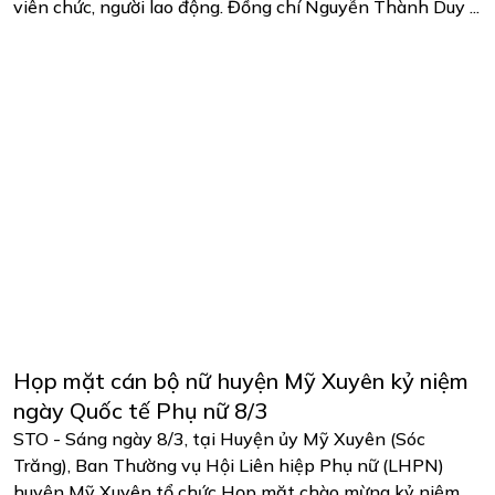
viên chức, người lao động. Đồng chí Nguyễn Thành Duy ...
Họp mặt cán bộ nữ huyện Mỹ Xuyên kỷ niệm
ngày Quốc tế Phụ nữ 8/3
STO - Sáng ngày 8/3, tại Huyện ủy Mỹ Xuyên (Sóc
Trăng), Ban Thường vụ Hội Liên hiệp Phụ nữ (LHPN)
huyện Mỹ Xuyên tổ chức Họp mặt chào mừng kỷ niệm