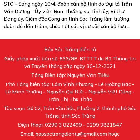
STO - Sáng ngày 10/4, đoàn cán bộ tỉnh do Đại tá Trần
Văn Dương - Ủy viên Ban Thường vụ Tỉnh ủy, Bí thư
Đảng ủy, Giám đốc Công an tỉnh Sóc Trăng làm trưởng
đoàn đã đến thăm, chúc Tết các vị sư sãi, cán bộ hưu ...
Báo Sóc Trăng điện tử
Giấy phép xuất bản số: 833/GP-BTTTT do Bộ Thông tin
và Truyền thông cấp ngày 30-12-2021
Tổng Biên tập: Nguyễn Văn Triều
Phó Tổng biên tập: Lâm Vĩnh Phương - Lê Hoàng Bắc -
Lê Minh Trường - Nguyễn Quí Đức - Nguyễn Việt Dũng -
Trần Thị Thu Thảo
Tòa soạn: Số 02, Trần Văn Sắc, Phường 2, thành phố Sóc
Trăng, tỉnh Sóc Trăng
Điện thoại: 0299 3 822499 - 0299 3821847
Email: baosoctrangdientu@gmail.com hoặc