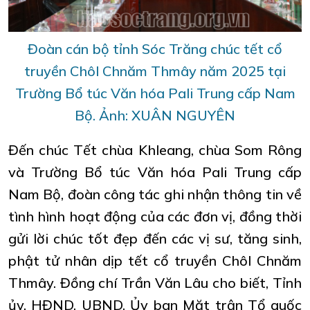
Đoàn cán bộ tỉnh Sóc Trăng chúc tết cổ
truyền Chôl Chnăm Thmây năm 2025 tại
Trường Bổ túc Văn hóa Pali Trung cấp Nam
Bộ. Ảnh: XUÂN NGUYÊN
Đến chúc Tết chùa Khleang, chùa Som Rông
và Trường Bổ túc Văn hóa Pali Trung cấp
Nam Bộ, đoàn công tác ghi nhận thông tin về
tình hình hoạt động của các đơn vị, đồng thời
gửi lời chúc tốt đẹp đến các vị sư, tăng sinh,
phật tử nhân dịp tết cổ truyền Chôl Chnăm
Thmây. Đồng chí Trần Văn Lâu cho biết, Tỉnh
ủy, HĐND, UBND, Ủy ban Mặt trận Tổ quốc