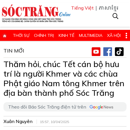
| ភាសាខ្មែរ
Tiếng Việt
THỜI SỰ
CHÍNH TRỊ
KINH TẾ
MULTIMEDIA
XÃ HỘI
PHÁP LUẬT
GIÁO DỤC - KHOA HỌC & CÔNG NGHỆ
TIN MỚI
QUỐC PHÒNG - AN NINH
QUỐC TẾ
SỨC KHỎE VÀ ĐỜI SỐNG
Thăm hỏi, chúc Tết cán bộ hưu
VĂN HÓA - THỂ THAO - DU LỊCH
CHUYÊN ĐỀ
trí là người Khmer và các chùa
ĐIỂM BÁO - TIN VẮN ĐỊA PHƯƠNG
THÔNG TIN CẦN BIẾT
Phật giáo Nam tông Khmer trên
địa bàn thành phố Sóc Trăng
THÔNG BÁO - QUẢNG CÁO
CHUYÊN TRANG
HỌC TẬP VÀ LÀM THEO TƯ TƯỞNG, ĐẠO ĐỨC, PHONG CÁCH HỒ 
Theo dõi Báo Sóc Trăng điện tử trên
ĐẶT BÁO GIẤY ONLINE
Xuân Nguyên
15:57, 10/04/2025