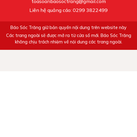
toasoanbaosoctrang@gmail.com
Liên hệ quảng cáo: 0299 3822499
Báo Sóc Trăng giữ bản quyền nội dung trên website này
Các trang ngoài sẽ được mở ra từ cửa sổ mới. Báo Sóc Trăng
không chịu trách nhiệm về nội dung các trang ngoài.