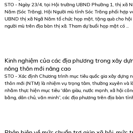
STO - Ngày 23/4, tại Hội trường UBND Phường 1, thị xã 
Năm (Sóc Trăng), Hội Người mù tỉnh Sóc Trăng phối hợp v
UBND thị xã Ngã Năm tổ chức họp mặt, tặng quà cho hội 
người mù trên địa bàn thị xã. Tham dự buổi họp mặt có ...
Kinh nghiệm của các địa phương trong xây dự
nông thôn mới nâng cao
STO - Xác định Chương trình mục tiêu quốc gia xây dựng 
thôn mới (NTM) là nhiệm vụ trọng tâm, thường xuyên và lâ
nhằm thực hiện mục tiêu “dân giàu, nước mạnh, xã hội côn
bằng, dân chủ, văn minh”, các địa phương trên địa bàn tỉnh 
Phản biện về mức chuẩn trợ giúp xã hội, mức t