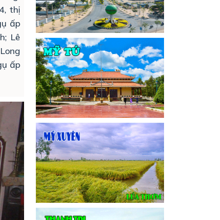
, thị
gụ ấp
h; Lê
 Long
gụ ấp