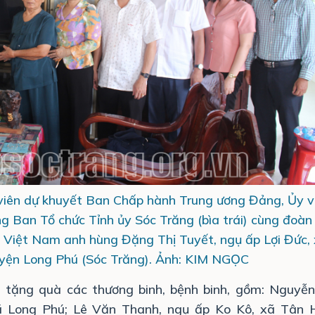
̉y viên dự khuyết Ban Chấp hành Trung ương Đảng, Ủy v
̉ng Ban Tổ chức Tỉnh ủy Sóc Trăng (bìa trái) cùng đoà
 Việt Nam anh hùng Đặng Thị Tuyết, ngụ ấp Lợi Đức,
yện Long Phú (Sóc Trăng). Ảnh: KIM NGỌC
 tặng quà các thương binh, bệnh binh, gồm: Nguyễ
ã Long Phú; Lê Văn Thanh, ngụ ấp Ko Kô, xã Tân 