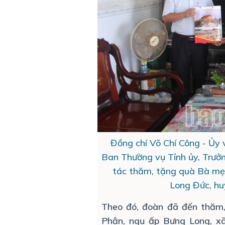
Đồng chí Võ Chí Công - U
Ban Thường vụ Tỉnh ủy, Trươ
tác thăm, tặng quà Bà mẹ
Long Đức, hu
Theo đó, đoàn đã đến thăm,
Phận, ngụ ấp Bưng Long, x