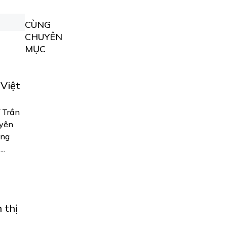
CÙNG
CHUYÊN
MỤC
 Việt
í Trần
uyên
ặng
..
 thị