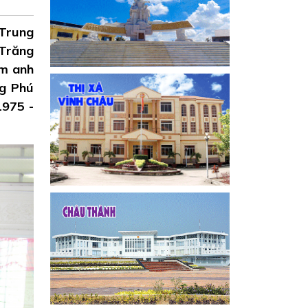
 Trung
 Trăng
am anh
ng Phú
1975 -