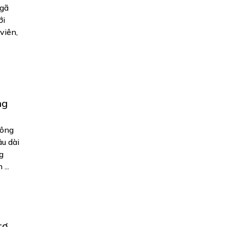
Ngã
ới
viên,
ng
nông
u dài
g
...
rợ