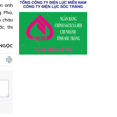
am anh
g Phú,
n cháu
c, thi
 NGỌC