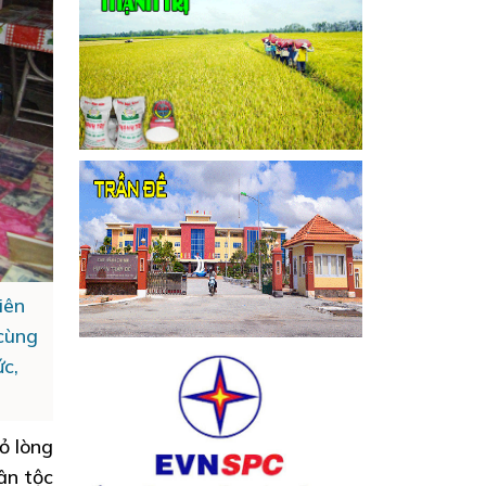
iên
 cùng
c,
ỏ lòng
ân tộc