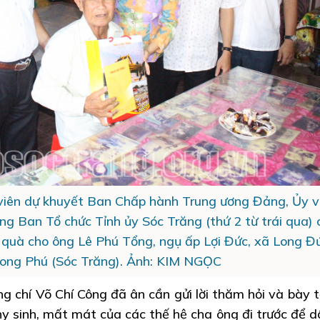
̉y viên dự khuyết Ban Chấp hành Trung ương Đảng, Ủy v
̉ng Ban Tổ chức Tỉnh ủy Sóc Trăng (thứ 2 từ trái qua)
quà cho ông Lê Phú Tổng, ngụ ấp Lợi Đức, xã Long Đứ
ong Phú (Sóc Trăng). Ảnh: KIM NGỌC
g chí Võ Chí Công đã ân cần gửi lời thăm hỏi và bày t
hy sinh, mất mát của các thế hệ cha ông đi trước để d