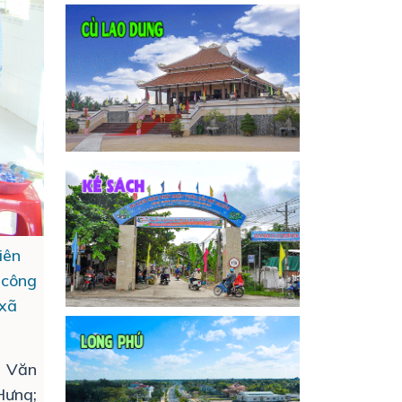
iên
n công
 xã
n Văn
Hưng;