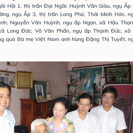
i Hội 1, thị trấn Đại Ngãi; Huỳnh Văn Giàu, ngụ Ấp 4
ng, ngụ Ấp 3, thị trấn Long Phú; Thái Minh Hón, n
ánh; Nguyễn Văn Huỳnh, ngụ ấp Ngọn, xã Hậu Thạn
 xã Long Đức; Võ Văn Phấn, ngụ ấp Thạnh Đức, xã
ng quà Bà mẹ Việt Nam anh hùng Đặng Thị Tuyết, n