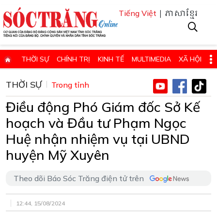
| ភាសាខ្មែរ
Tiếng Việt
THỜI SỰ
CHÍNH TRỊ
KINH TẾ
MULTIMEDIA
XÃ HỘI
PHÁP LUẬT
GIÁO DỤC - KHOA HỌC & CÔNG NGHỆ
THỜI SỰ
Trong tỉnh
QUỐC PHÒNG - AN NINH
QUỐC TẾ
SỨC KHỎE VÀ ĐỜI SỐNG
Điều động Phó Giám đốc Sở Kế
VĂN HÓA - THỂ THAO - DU LỊCH
CHUYÊN ĐỀ
hoạch và Đầu tư Phạm Ngọc
ĐIỂM BÁO - TIN VẮN ĐỊA PHƯƠNG
THÔNG TIN CẦN BIẾT
Huệ nhận nhiệm vụ tại UBND
huyện Mỹ Xuyên
THÔNG BÁO - QUẢNG CÁO
CHUYÊN TRANG
HỌC TẬP VÀ LÀM THEO TƯ TƯỞNG, ĐẠO ĐỨC, PHONG CÁCH HỒ 
Theo dõi Báo Sóc Trăng điện tử trên
ĐẶT BÁO GIẤY ONLINE
12:44, 15/08/2024