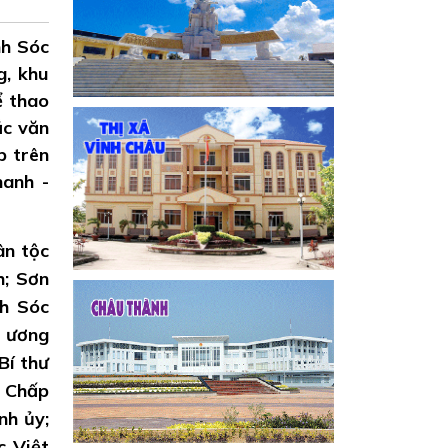
nh Sóc
g, khu
ể thao
ắc văn
p trên
hanh -
ân tộc
h; Sơn
nh Sóc
g ương
Bí thư
n Chấp
nh ủy;
c Việt