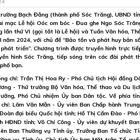
24
trường Bạch Đằng (thành phố Sóc Trăng), UBND tỉ
ai mạc Lễ hội Oóc om bóc - Đua ghe Ngo Sóc Trăn
lần thứ VI (gọi tắt là Lễ hội) và Tuần Văn hóa, Th
 I năm 2024, với chủ đề “Bảo tồn và phát huy bản s
phát triển”. Chương trình được truyền hình trực tiế
ền hình Sóc Trăng, tiếp sóng trên các đài phát t
 phố bạn.
ng chí: Trần Thị Hoa Ry - Phó Chủ tịch Hội đồng D
ơng - Thứ trưởng Bộ Văn hóa, Thể thao và Du lịc
ưởng, Phó Chủ nhiệm Ủy ban Dân tộc. Về phía tỉ
 chí: Lâm Văn Mẫn - Ủy viên Ban Chấp hành Trun
 Đoàn đại biểu Quốc hội tỉnh; Hồ Thị Cẩm Đào - Phó 
ch HĐND tỉnh; Võ Chí Công - Ủy viên dự khuyết Ba
ên Ban Thường vụ Tỉnh ủy, Trưởng Ban Tổ chức Tỉ
ờng vụ Tỉnh ủy, Chủ tịch Ủy ban Mặt trận Tổ quố