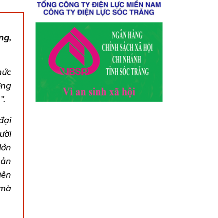
ng,
hức
ợng
”.
đại
ười
lớn
sản
iên
 mà