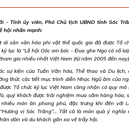
 - Tỉnh ủy viên, Phó Chủ tịch UBND tỉnh Sóc Tră
ễ hội nhấn mạnh:
 di sản văn hóa phi vật thể quốc gia đã được Tổ c
kỷ lục là “Lễ hội Oóc om bóc - Đua ghe Ngo có số lư
tham gia nhiều nhất Việt Nam (từ năm 2005 đến nay)
các sự kiện của Tuần Văn hóa, Thể thao và Du lịch, 
ởng thức các tiết mục trình diễn Nhạc Ngũ âm của ng
được Tổ chức kỷ lục Việt Nam công nhận có quy mô 
đó, quý khách được trải nghiệm mua sắm hàng hóa, 
nhiều món ăn phong phú, đặc trưng khi đến với L
“Hương vị Sóc Trăng”… Tất cả là món quà ý nghĩa
hân dân và du khách gần xa về trẩy hội.