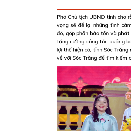
Phó Chủ tịch UBND tỉnh cho rằ
vọng sẽ để lại những tình cả
đó, góp phần bảo tồn và phát h
tăng cường công tác quảng bá, 
lợi thế hiện có, tỉnh Sóc Trăn
về với Sóc Trăng để tìm kiếm c