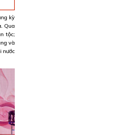
ăng kỳ
a. Qua
n tộc;
ăng và
i nước