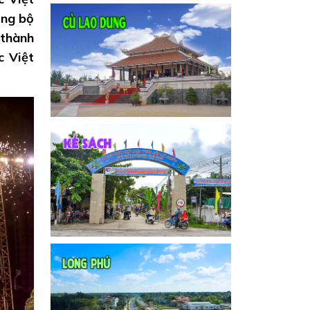
ảng bộ
 thành
c Việt