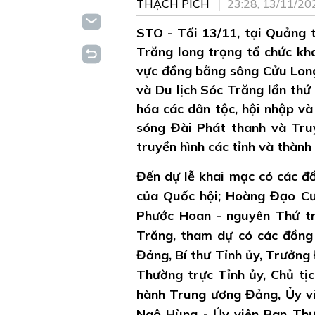
THẠCH PÍCH
23:28, 13/11/20
STO - Tối 13/11, tại Quảng 
Trăng long trọng tổ chức kh
vực đồng bằng sông Cửu Long 
và Du lịch Sóc Trăng lần thứ
hóa các dân tộc, hội nhập và 
sóng Đài Phát thanh và Truy
truyền hình các tỉnh và thành
Đến dự lễ khai mạc có các đồ
của Quốc hội; Hoàng Đạo Cư
Phước Hoan - nguyên Thứ tr
Trăng, tham dự có các đồng
Đảng, Bí thư Tỉnh ủy, Trưởng
Thường trực Tỉnh ủy, Chủ tị
hành Trung ương Đảng, Ủy vi
Ngô Hùng - Ủy viên Ban Thư