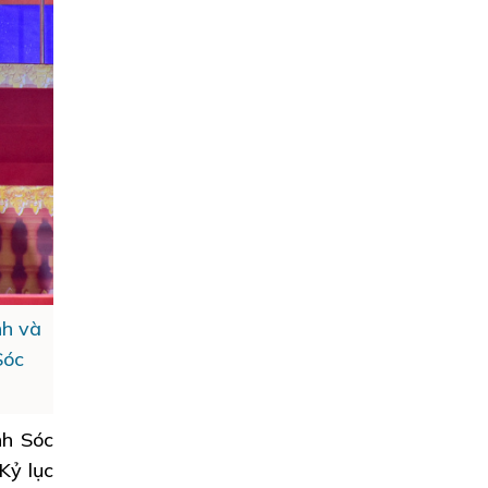
nh và
Sóc
nh Sóc
Kỷ lục