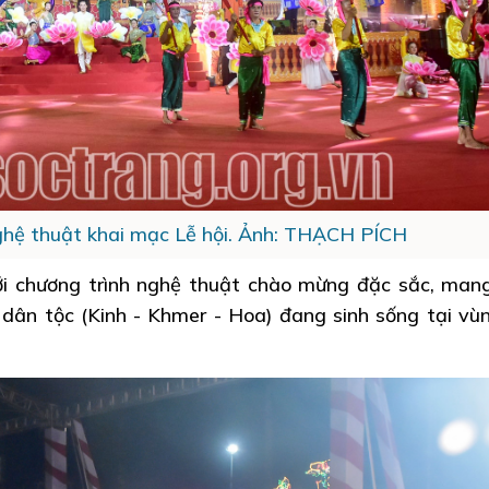
ghệ thuật khai mạc Lễ hội. Ảnh: THẠCH PÍCH
i chương trình nghệ thuật chào mừng đặc sắc, ma
dân tộc (Kinh - Khmer - Hoa) đang sinh sống tại vù