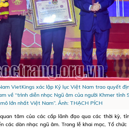
 Nam VietKings xác lập Kỷ lục Việt Nam trao quyết đị
am về “trình diễn nhạc Ngũ âm của người Khmer tỉnh 
 mô lớn nhất Việt Nam”. Ảnh: THẠCH PÍCH
 quan tâm của các cấp lãnh đạo qua các thời kỳ, tỉ
iển các dàn nhạc ngũ âm. Trong lễ khai mạc, Tổ chức 