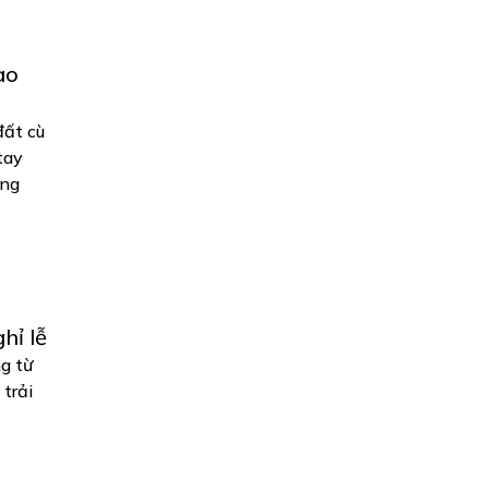
ao
đất cù
tay
ông
hỉ lễ
ng từ
trải