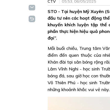
CTV
05:53, 06/05/2025
STO - Tại huyện Mỹ Xuyên (Só
đầu tư nên các hoạt động thể
khuyến khích luyện tập thể
phần thực hiện hiệu quả phon
đại”.
Mỗi buổi chiều, Trung tâm Vă
điểm đến quen thuộc của nhiề
Khán đài tại sân bóng rộng rãi
Lâm Vĩnh Nghi - học sinh Trư
bóng đá, sau giờ học con thườ
Võ Thiên Phú - học sinh Trườ
những khoảnh khắc vui vẻ này. 