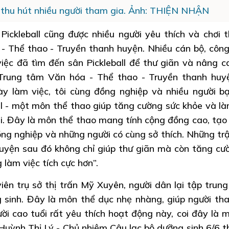
 thu hút nhiều người tham gia. Ảnh: THIỆN NHẬN
ckleball cũng được nhiều người yêu thích và chơi 
- Thể thao - Truyền thanh huyện. Nhiều cán bộ, công
iệc đã tìm đến sân Pickleball để thư giãn và nâng c
 Trung tâm Văn hóa - Thể thao - Truyền thanh hu
y làm việc, tôi cùng đồng nghiệp và nhiều người b
all - một môn thể thao giúp tăng cường sức khỏe và là
i. Đây là môn thể thao mang tính cộng đồng cao, tạo 
ồng nghiệp và những người có cùng sở thích. Những tr
huyện sau đó không chỉ giúp thư giãn mà còn tăng cư
 làm việc tích cực hơn”.
iên trụ sở thị trấn Mỹ Xuyên, người dân lại tập trun
g sinh. Đây là môn thể dục nhẹ nhàng, giúp người th
ười cao tuổi rất yêu thích hoạt động này, coi đây là 
Huỳnh Thị Lý - Chủ nhiệm Câu lạc bộ dưỡng sinh 6/6 th