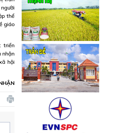
 người
ập thể
về giáo
 triển
u nhận
xã hội
 NHẬN