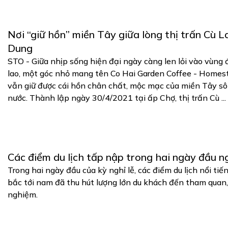
Nơi “giữ hồn” miền Tây giữa lòng thị trấn Cù L
Dung
STO - Giữa nhịp sống hiện đại ngày càng len lỏi vào vùng 
lao, một góc nhỏ mang tên Co Hai Garden Coffee - Homes
vẫn giữ được cái hồn chân chất, mộc mạc của miền Tây s
nước. Thành lập ngày 30/4/2021 tại ấp Chợ, thị trấn Cù ...
Các điểm du lịch tấp nập trong hai ngày đầu ng
Trong hai ngày đầu của kỳ nghỉ lễ, các điểm du lịch nổi tiế
bắc tới nam đã thu hút lượng lớn du khách đến tham quan, 
nghiệm.