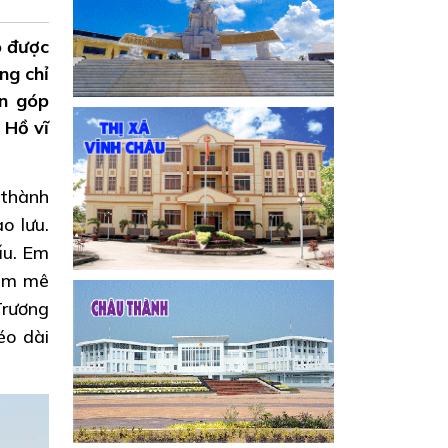
o được
ng chỉ
òn góp
 Hồ vĩ
 thành
o lưu.
ấu. Em
đam mê
Trương
éo dài