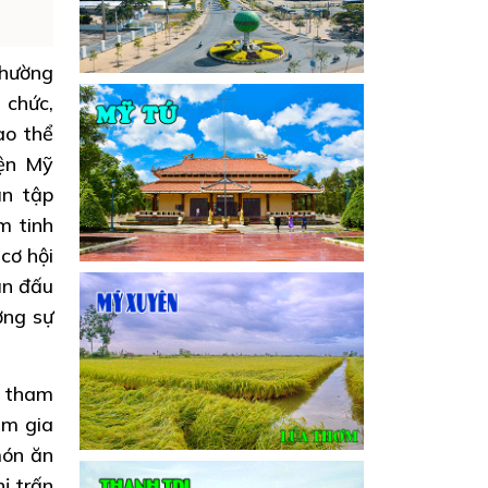
thường
 chức,
ao thể
yện Mỹ
ạn tập
m tinh
cơ hội
ận đấu
ờng sự
g tham
am gia
món ăn
ị trấn