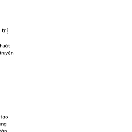
trị
thuật
truyền
 tạo
ăng
 tập