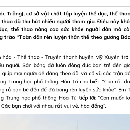
c Trăng), cơ sở vật chất tập luyện thể dục, thể tha
 thao đã thu hút nhiều người tham gia. Điều này khô
 dục, thể thao nâng cao sức khỏe người dân mà c
g trào “Toàn dân rèn luyện thân thể theo gương Bác
n hóa - Thể thao - Truyền thanh huyện Mỹ Xuyên trở
u người. Sân bóng đá luôn đông đúc bạn trẻ đến gia
, giúp mọi người dễ dàng theo dõi và cổ vũ các trận đ
ờng Trung học phổ thông Hòa Tú cho biết: “Con rất 
ng rủ bạn bè đến để đá bóng rèn luyện sức khỏe”. Em 
ng Trung học phổ thông Hòa Tú tiếp lời: “Con muốn k
Các bạn chơi với nhau rất vui vẻ, hòa đồng”.