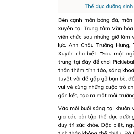
Thể dục dưỡng sinh
Bên cạnh môn bóng đá, môn Pi
xuyên tại Trung tâm Văn hóa 
viên chức sau những giờ làm v
lực. Anh Châu Trường Hưng,
Xuyên cho biết: “Sau một ngà
trung tại đây để chơi Pickleb
thần thêm tỉnh táo, sảng khoá
tuyệt vời để gặp gỡ bạn bè, đ
vui vẻ cùng những cuộc trò c
gắn kết, tạo ra một môi trường
Vào mỗi buổi sáng tại khuôn v
gia các bài tập thể dục dưỡn
duy trì sức khỏe. Đặc biệt, ng
tinh thần không thể thiếu. Bà 