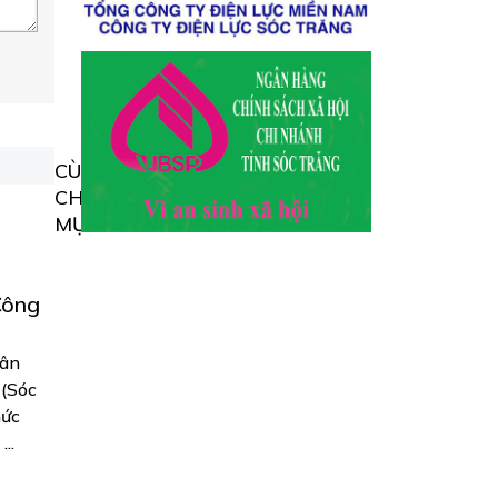
CÙNG
CHUYÊN
MỤC
Công
uân
 (Sóc
hức
..