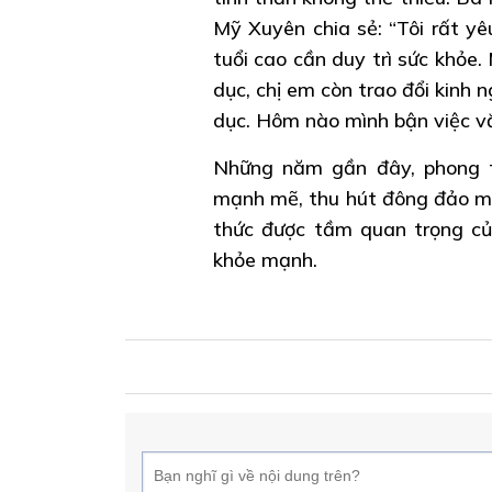
Mỹ Xuyên chia sẻ: “Tôi rất yê
tuổi cao cần duy trì sức khỏe.
dục, chị em còn trao đổi kinh n
dục. Hôm nào mình bận việc vắ
Những năm gần đây, phong t
mạnh mẽ, thu hút đông đảo mọ
thức được tầm quan trọng củ
khỏe mạnh.