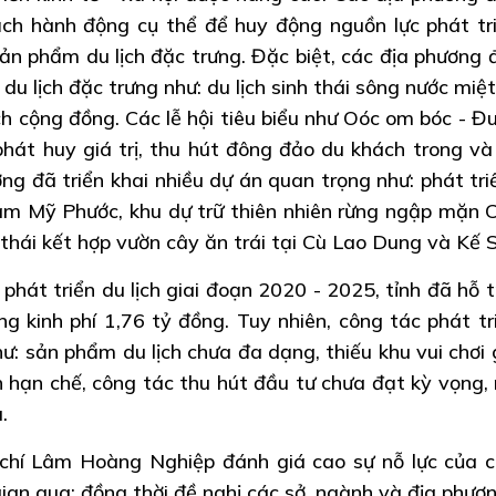
ạch hành động cụ thể để huy động nguồn lực phát tr
sản phẩm du lịch đặc trưng. Đặc biệt, các địa phương 
du lịch đặc trưng như: du lịch sinh thái sông nước miệt
u lịch cộng đồng. Các lễ hội tiêu biểu như Oóc om bóc - 
phát huy giá trị, thu hút đông đảo du khách trong và
ơng đã triển khai nhiều dự án quan trọng như: phát tri
ràm Mỹ Phước, khu dự trữ thiên nhiên rừng ngập mặn 
 thái kết hợp vườn cây ăn trái tại Cù Lao Dung và Kế 
 phát triển du lịch giai đoạn 2020 - 2025, tỉnh đã hỗ t
ng kinh phí 1,76 tỷ đồng. Tuy nhiên, công tác phát tr
ư: sản phẩm du lịch chưa đa dạng, thiếu khu vui chơi gi
òn hạn chế, công tác thu hút đầu tư chưa đạt kỳ vọng,
.
 chí Lâm Hoàng Nghiệp đánh giá cao sự nỗ lực của c
ian qua; đồng thời đề nghị các sở, ngành và địa phươn