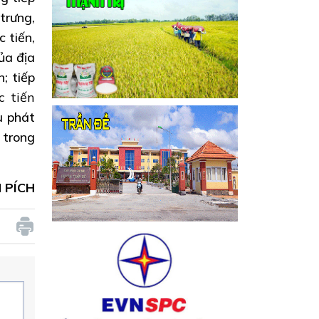
trưng,
 tiến,
ủa địa
h;
tiếp
c tiến
u phát
 trong
 PÍCH