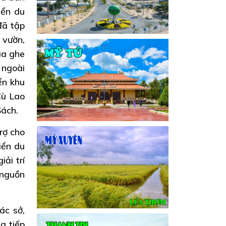
iển du
đã tập
 vườn,
Đua ghe
 ngoài
ển khu
Cù Lao
Sách.
rợ cho
iển du
ải trí
 nguồn
ác sở,
g tiếp