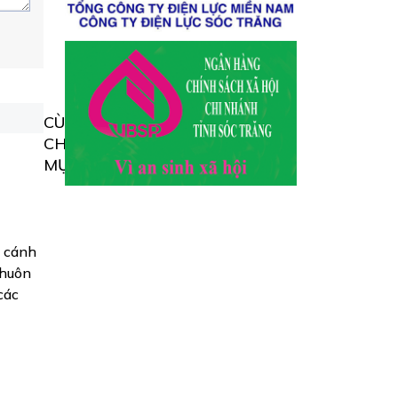
CÙNG
CHUYÊN
MỤC
, cánh
khuôn
các