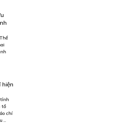
ựu
ánh
 Thể
ai
ành
 hiện
 tỉnh
 tổ
áo chí
...