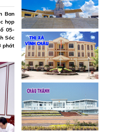
ên Ban
ộc họp
số 05-
nh Sóc
ợ phát