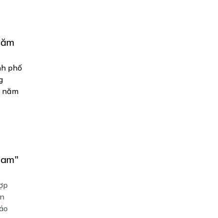
năm
nh phố
g
u năm
Nam"
hợp
ản
báo