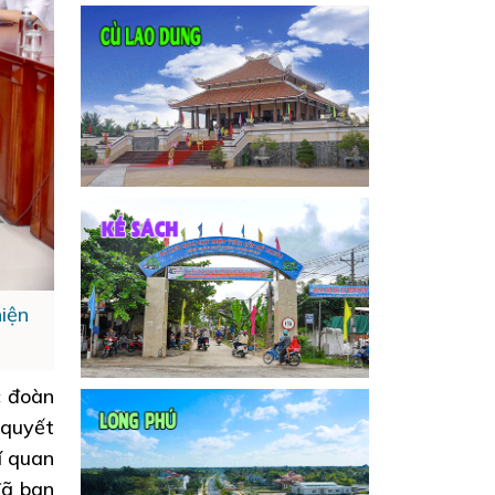
iện
c đoàn
 quyết
í quan
đã ban