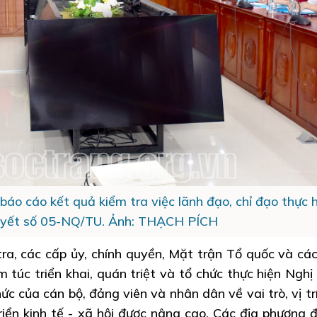
áo cáo kết quả kiểm tra việc lãnh đạo, chỉ đạo thực h
uyết số 05-NQ/TU. Ảnh: THẠCH PÍCH
ra, các cấp ủy, chính quyền, Mặt trận Tổ quốc và cá
êm túc triển khai, quán triệt và tổ chức thực hiện Nghị
c của cán bộ, đảng viên và nhân dân về vai trò, vị tr
triển kinh tế - xã hội được nâng cao. Các địa phương 