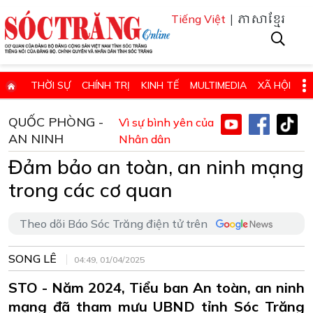
| ភាសាខ្មែរ
Tiếng Việt
THỜI SỰ
CHÍNH TRỊ
KINH TẾ
MULTIMEDIA
XÃ HỘI
PHÁP LUẬT
GIÁO DỤC - KHOA HỌC & CÔNG NGHỆ
QUỐC PHÒNG -
Vì sự bình yên của
AN NINH
QUỐC PHÒNG - AN NINH
Nhân dân
QUỐC TẾ
SỨC KHỎE VÀ ĐỜI SỐNG
Đảm bảo an toàn, an ninh mạng
VĂN HÓA - THỂ THAO - DU LỊCH
CHUYÊN ĐỀ
trong các cơ quan
ĐIỂM BÁO - TIN VẮN ĐỊA PHƯƠNG
THÔNG TIN CẦN BIẾT
THÔNG BÁO - QUẢNG CÁO
CHUYÊN TRANG
Theo dõi Báo Sóc Trăng điện tử trên
HỌC TẬP VÀ LÀM THEO TƯ TƯỞNG, ĐẠO ĐỨC, PHONG CÁCH HỒ 
SONG LÊ
04:49, 01/04/2025
ĐẶT BÁO GIẤY ONLINE
STO - Năm 2024, Tiểu ban An toàn, an ninh
mạng đã tham mưu UBND tỉnh Sóc Trăng