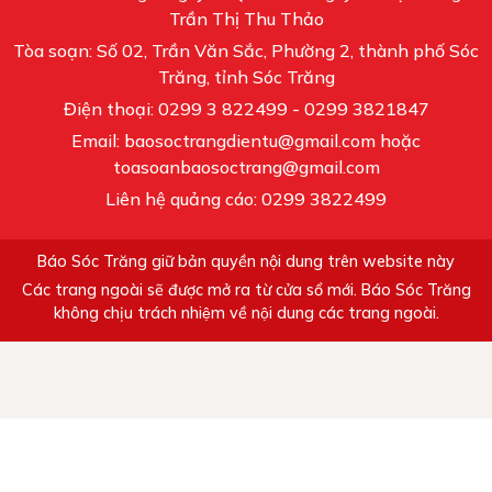
Trần Thị Thu Thảo
Tòa soạn: Số 02, Trần Văn Sắc, Phường 2, thành phố Sóc
Trăng, tỉnh Sóc Trăng
Điện thoại: 0299 3 822499 - 0299 3821847
Email: baosoctrangdientu@gmail.com hoặc
toasoanbaosoctrang@gmail.com
Liên hệ quảng cáo: 0299 3822499
Báo Sóc Trăng giữ bản quyền nội dung trên website này
Các trang ngoài sẽ được mở ra từ cửa sổ mới. Báo Sóc Trăng
không chịu trách nhiệm về nội dung các trang ngoài.