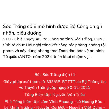
Sóc Trăng có 8 mô hình được Bộ Công an ghi
nhận, biểu dương
STO - Chiều ngày 4/3, tại Công an tỉnh Sóc Trăng, UBND
tỉnh tổ chức Hội nghị tổng kết công tác phòng, chống tội
phạm và xây dựng phong trào Toàn dân bảo vệ an ninh
Tổ quốc (ANTQ) năm 2024, triển khai nhiệm vụ ...
Báo Sóc Trăng điện tử
Giấy phép xuất bản số: 833/GP-BTTTT do Bộ Thông tin
và Truyền thông cấp ngày 30-12-2021
Tổng Biên tập: Nguyễn Văn Triều
Phó Tổng biên tập: Lâm Vĩnh Phương - Lê Hoàng Bắc -
Lê Minh Trường - Nguyễn Quí Đức - Nguyễn Việt Dũng -