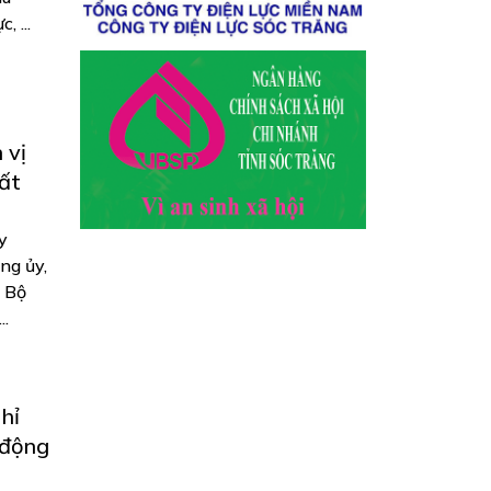
 ...
 vị
ất
y
ng ủy,
a Bộ
..
hỉ
 động