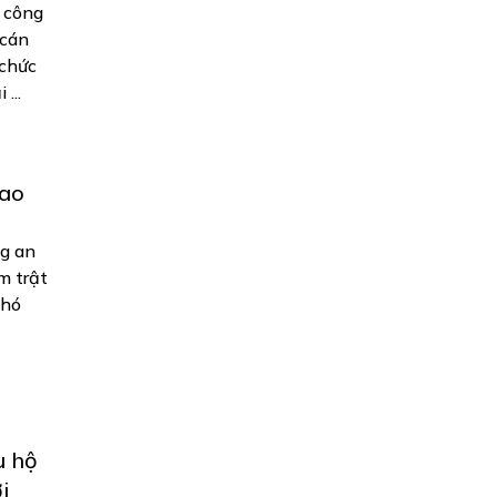
ễ công
 cán
 chức
...
iao
g an
m trật
Phó
u hộ
i