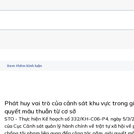
Xem thêm bình luận
Phát huy vai trò của cảnh sát khu vực trong gi
quyết mâu thuẫn từ cơ sở
STO - Thực hiện Kế hoạch số 332/KH-C06-P4, ngày 5/3/
của Cục Cảnh sát quản lý hành chính về trật tự xã hội về
chống tội phạm liên quan đến công tác nắm, giải quyết m