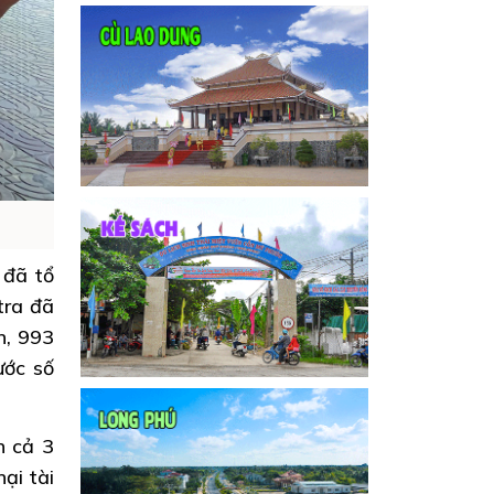
 đã tổ
tra đã
n, 993
ước số
n cả 3
hại tài