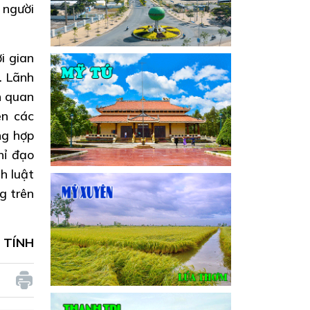
 người
i gian
. Lãnh
n quan
ên các
ng hợp
hỉ đạo
h luật
g trên
 TÍNH