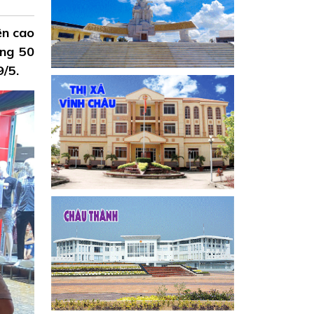
ện cao
ừng 50
/5.