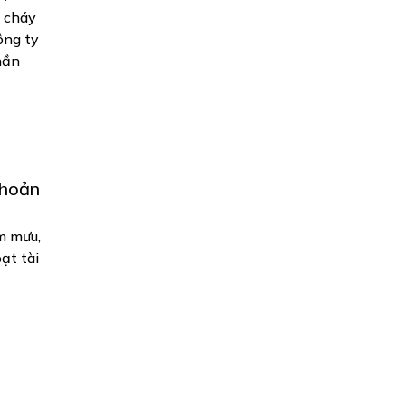
 cháy
ông ty
hần
khoản
m mưu,
ạt tài