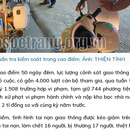
uần tra kiểm soát trong cao điểm. Ảnh: THIỆN TÍNH
cao điểm 50 ngày đêm, lực lượng cảnh sát giao thông
5 cuộc, có gần 4.000 lượt cán bộ tham gia, qua tuần 
lý 1.508 trường hợp vi phạm, tạm giữ 744 phương tiệ
ịnh xử phạt vi phạm hành chính và nộp kho bạc nhà n
n 2 tỉ đồng so với cùng kỳ năm trước.
iểm, tình hình tai nạn giao thông được kéo giảm trê
ụ tai nạn, làm chết 16 người, bị thương 17 người, thiệt 