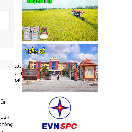
CÙNG
CHUYÊN
MỤC
ải
2024
 phòng,
âu