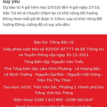
suy yếu
Dự báo từ 4 giờ hôm nay (25/10) đến 4 giờ ngày 27/10,
bão Trà Mi di chuyển chậm lại có khả năng đổi hướng
Đông Nam mỗi giờ đi được 5-10km, sau có khả năng đổi
hướng Đông, cường độ có suy yếu dần.
Báo Sóc Trăng điện tử
Giấy phép xuất bản số: 833/GP-BTTTT do Bộ Thông tin
và Truyền thông cấp ngày 30-12-2021
Tổng Biên tập: Nguyễn Văn Triều
Phó Tổng biên tập: Lâm Vĩnh Phương - Lê Hoàng Bắc -
Lê Minh Trường - Nguyễn Quí Đức - Nguyễn Việt Dũng -
Trần Thị Thu Thảo
Tòa soạn: Số 02, Trần Văn Sắc, Phường 2, thành phố Sóc
Trăng, tỉnh Sóc Trăng
Điện thoại: 0299 3 822499 - 0299 3821847
Email: baosoctrangdientu@gmail.com hoặc