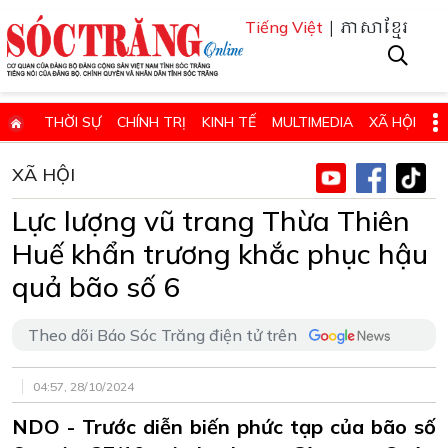
| ភាសាខ្មែរ
Tiếng Việt
THỜI SỰ
CHÍNH TRỊ
KINH TẾ
MULTIMEDIA
XÃ HỘI
PHÁP LUẬT
GIÁO DỤC - KHOA HỌC & CÔNG NGHỆ
XÃ HỘI
QUỐC PHÒNG - AN NINH
QUỐC TẾ
SỨC KHỎE VÀ ĐỜI SỐNG
Lực lượng vũ trang Thừa Thiên
VĂN HÓA - THỂ THAO - DU LỊCH
CHUYÊN ĐỀ
Huế khẩn trương khắc phục hậu
ĐIỂM BÁO - TIN VẮN ĐỊA PHƯƠNG
THÔNG TIN CẦN BIẾT
quả bão số 6
THÔNG BÁO - QUẢNG CÁO
CHUYÊN TRANG
Theo dõi Báo Sóc Trăng điện tử trên
HỌC TẬP VÀ LÀM THEO TƯ TƯỞNG, ĐẠO ĐỨC, PHONG CÁCH HỒ 
ĐẶT BÁO GIẤY ONLINE
04:57, 28/10/2024
NDO - Trước diễn biến phức tạp của bão số