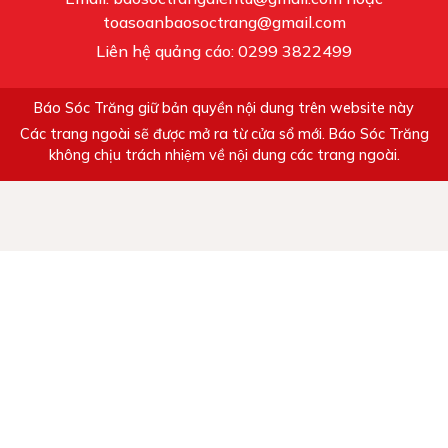
toasoanbaosoctrang@gmail.com
Liên hệ quảng cáo: 0299 3822499
Báo Sóc Trăng giữ bản quyền nội dung trên website này
Các trang ngoài sẽ được mở ra từ cửa sổ mới. Báo Sóc Trăng
không chịu trách nhiệm về nội dung các trang ngoài.