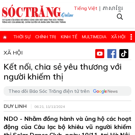
| ភាសាខ្មែរ
Tiếng Việt
THỜI SỰ
CHÍNH TRỊ
KINH TẾ
MULTIMEDIA
XÃ HỘI
PHÁP LUẬT
GIÁO DỤC - KHOA HỌC & CÔNG NGHỆ
XÃ HỘI
QUỐC PHÒNG - AN NINH
QUỐC TẾ
SỨC KHỎE VÀ ĐỜI SỐNG
Kết nối, chia sẻ yêu thương với
VĂN HÓA - THỂ THAO - DU LỊCH
CHUYÊN ĐỀ
người khiếm thị
ĐIỂM BÁO - TIN VẮN ĐỊA PHƯƠNG
THÔNG TIN CẦN BIẾT
Theo dõi Báo Sóc Trăng điện tử trên
THÔNG BÁO - QUẢNG CÁO
CHUYÊN TRANG
HỌC TẬP VÀ LÀM THEO TƯ TƯỞNG, ĐẠO ĐỨC, PHONG CÁCH HỒ 
DUY LINH
06:21, 11/11/2024
ĐẶT BÁO GIẤY ONLINE
NDO - Nhằm đồng hành và ủng hộ các hoạt
động của Câu lạc bộ khiêu vũ người khiếm
thị Solar Dance Club, ngày 10/11, tại Hà Nội,