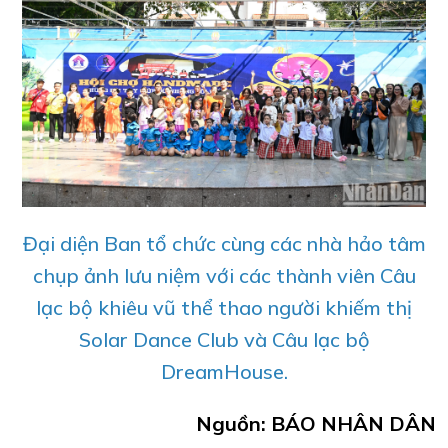
Đại diện Ban tổ chức cùng các nhà hảo tâm
chụp ảnh lưu niệm với các thành viên Câu
lạc bộ khiêu vũ thể thao người khiếm thị
Solar Dance Club và Câu lạc bộ
DreamHouse.
Nguồn: BÁO NHÂN DÂN