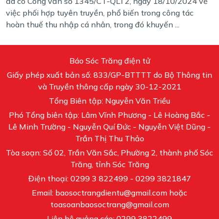
đã có Công văn số 1345/CT-QLT2, ngày 18/10/2024 về
việc phối hợp tuyên truyền, phổ biến trong công tác
hoàn thuế thu nhập cá nhân, trong đó khuyến ...
Báo Sóc Trăng điện tử
Giấy phép xuất bản số: 833/GP-BTTTT do Bộ Thông tin
và Truyền thông cấp ngày 30-12-2021
Tổng Biên tập: Nguyễn Văn Triều
Phó Tổng biên tập: Lâm Vĩnh Phương - Lê Hoàng Bắc -
Lê Minh Trường - Nguyễn Quí Đức - Nguyễn Việt Dũng -
Trần Thị Thu Thảo
Tòa soạn: Số 02, Trần Văn Sắc, Phường 2, thành phố Sóc
Trăng, tỉnh Sóc Trăng
Điện thoại: 0299 3 822499 - 0299 3821847
Email: baosoctrangdientu@gmail.com hoặc
toasoanbaosoctrang@gmail.com
Liên hệ quảng cáo: 0299 3822499